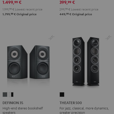
black
1.499,
€
399,
€
99
99
1.199,
99
€
Lowest recent price
299,
99
€
Lowest recent price
99
99
1.799,
€
Original price
449,
€
Original price
DEFINION
DEFINION
THEATER
3S
3S
500
DEFINION 3S
THEATER 500
anthracite
white
Black
High-end stereo bookshelf
For jazz, classical, more dynamics,
speakers
greater precision
-