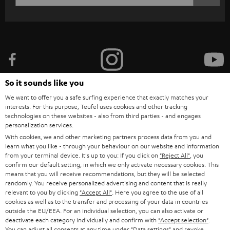
c
WIDGET
r
i
b
e
t
So it sounds like you
o
We want to offer you a safe surfing experience that exactly matches your
interests. For this purpose, Teufel uses cookies and other tracking
n
Categories
technologies on these websites - also from third parties - and engages
e
personalization services.
With cookies, we and other marketing partners process data from you and
HOME CINEMA
w
Company
learn what you like - through your behaviour on our website and information
s
from your terminal device. It's up to you: If you click on
"Reject All"
, you
SPEAKER PACKAGES
confirm our default setting, in which we only activate necessary cookies. This
SUPPORT
l
Teufel Online Shops
means that you will receive recommendations, but they will be selected
SOUNDBARS
randomly. You receive personalized advertising and content that is really
e
CAREER
relevant to you by clicking
"Accept All"
. Here you agree to the use of all
GERMANY
t
cookies as well as to the transfer and processing of your data in countries
STEREO
PRESS
outside the EU/EEA. For an individual selection, you can also activate or
t
deactivate each category individually and confirm with
"Accept selection"
.
AUSTRIA
SMART HOME
You can adjust all consents at any time under "Data settings" and revoke