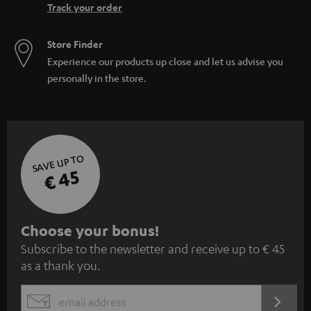
Track your order
Store Finder
Experience our products up close and let us advise you
personally in the store.
SAVE UP TO
€ 45
S
Choose your bonus!
Subscribe to the newsletter and receive up to € 45
u
as a thank you.
b
s
REGIST
EMAIL