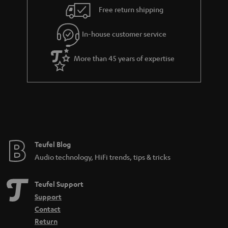
unterschiedlichen Tönern bestückt, die auch doppelt ausgeführt sein
Free return shipping
können. Verbaut ist dann ein z.B. ein Hoch-, ein Mittel- und zwei Tieftöner.
Passiv-Lautsprecher von Teufel
In-house customer service
Passive Lautsprecher werden bei Teufel immer paarweise ausgeliefert –
einer für links, einer für rechts. Man schließt diese dann an einen Stereo-
More than 45 years of expertise
Verstärker oder AV-Receiver an. Passive Lautsprecher gibt es in normalen
Stereo-Sets, als auch in
. Alle Bluetooth-Speaker oder
5.1-Surround-Sets
Teufel Streaming Lautsprecher sind aktive Lautsprecher. Sie benötigen
keinen zusätzlichen Verstärker. Teufel gewährt auf alle passiven
Lautsprecher bis zu 12 Jahre Garantie. Früher gab es auch passive
Subwoofer, heute sind allerdings alle
Subwoofer
aktiv ausgeführt, d.h. man
schließt sie direkt per Line-Kabel an einen
AV-Receiver
. Der AV-Receiver
spart sich so den Verstärker für den Subwoofer und kann leichter und
Teufel Blog
günstiger ausgeführt werden.
Audio technology, HiFi trends, tips & tricks
Verwandte Themen
Aktiv-Lautsprecher
Teufel Support
Stereoanlage
Support
Kabellose Lautsprecher
Contact
Heimkinosystem
Return