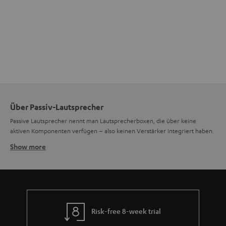
Über Passiv-Lautsprecher
Passive Lautsprecher nennt man Lautsprecherboxen, die über keine
aktiven Komponenten verfügen – also keinen Verstärker integriert haben.
Show more
So funktioniert ein Passiv-Lautsprecher
Passive Lautsprecher müssen mit einem Verstärker kombiniert werden,
damit sie funktionieren. Passive Lautsprecher bestehen meistens aus
einem Gehäuse (Holz oder Metall), ein oder mehreren
Frequenzweichen
,
einem Anschlussterminal und natürlich den eigentlichen Tönern. Es gibt 1-
Wege-Lautsprecher, 2-Wege-Lautsprecher, 3-Wege-Lautsprecher und
Risk-free 8-week trial
selten auch 4-Wege-Lautsprecher. Ein
ist mit 3
3-Wege-Lautsprecher