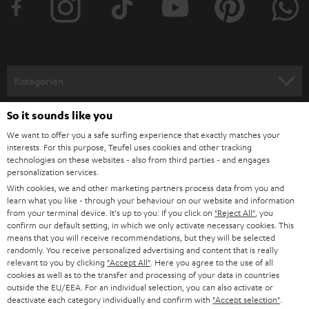
Zwei Vollbereichs-Treiber sorgen für erstklassigen Stereo-Wiedergabe
e
dank Dynamore Technologie. Zusätzlich lassen sich zwei Lautsprecher
koppeln und spielen dann synchron. Und da uns das noch nicht genug war,
r
haben wir ein 1/4-Zoll-Gewinde an der Unterseite des Lautsprechers
a
verbaut, welches zur Aufnahme einer GoPro oder an Stativen genutzt
werden kann.
n
Kategorien
m
Flexibel originell – der BOOMSTER
HEIMKINO
e
Erlebe die Neuauflage dieses Allrounders im neuen Look. Der BOOMSTER
So it sounds like you
Unternehmen
erhielt jetzt ein noch robusteres und sogar wasserfestes Gehäuse (nach
l
We want to offer you a safe surfing experience that exactly matches your
IPX5 Norm) und besticht mit dem neuen intuitiven Bedienkonzept,
HEIMKINO-KOMPLETTANLAGEN
interests. For this purpose, Teufel uses cookies and other tracking
SUPPORT
d
haptischen Buttons und integriertem Display. Aber nicht nur das Design
Teufel Onlineshops
technologies on these websites - also from third parties - and engages
wurde überarbeitet. Das beliebte Bluetooth Soundsystem mit FM/UKW
personalization services.
SOUNDBARS
u
KARRIERE
(inkl. RDS) und DAB+ wurde akustisch und hardwareseitig nochmals
With cookies, we and other marketing partners process data from you and
DEUTSCHLAND
n
verbessert. So verfügt der neue BOOMSTER über Bluetooth 5.0 mit apt-X®
learn what you like - through your behaviour on our website and information
STEREO
für kabelloses Streamen von Musik/Podcast in CD-Qualität über Spotify
PRESSE & MARKETING
from your terminal device. It's up to you: If you click on
"Reject All"
, you
g
App & Co. Und unterstützt Multipoint (ein zweites Smartphone kann
confirm our default setting, in which we only activate necessary cookies. This
ÖSTERREICH
SMART HOME
means that you will receive recommendations, but they will be selected
gekoppelt werden). Die akustische Performance wird durch zwei
GESCHÄFTSKUNDEN
randomly. You receive personalized advertising and content that is really
zusätzliche seitliche passive Bassmembrane unterstützt und darüber
relevant to you by clicking
"Accept All"
. Here you agree to the use of all
SCHWEIZ
BLUETOOTH-LAUTSPRECHER
hinaus ist ein mittig integrierter Frontfire-Subwoofer vorhanden. Kraftvolle
PARTNERPROGRAMM
cookies as well as to the transfer and processing of your data in countries
und präzise Bässe, die harmonisch ins Klangbild passen, sind damit
outside the EU/EEA. For an individual selection, you can also activate or
garantiert. Ein geschlossenes Gehäuse mit 2 Hoch-, und 2 Mitteltönern
KOPFHÖRER
deactivate each category individually and confirm with
"Accept selection"
.
NIEDERLANDE
BLOG
runden das 2.1-Stereo-System mit Dynamore Technologie ab. Ebenfalls