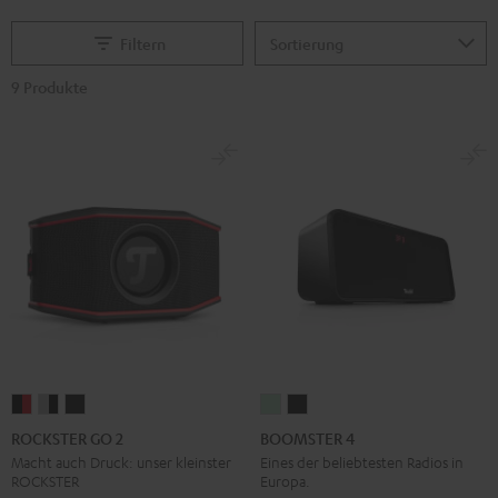
Filtern
9 Produkte
ROCKSTER
ROCKSTER
ROCKSTER
BOOMSTER
BOOMSTER
GO
GO
GO
4
4
ROCKSTER GO 2
BOOMSTER 4
2
2
2
Mint
Night
Macht auch Druck: unser kleinster
Eines der beliebtesten Radios in
ROCKSTER
Europa.
Black
Gray
Night
Green
Black