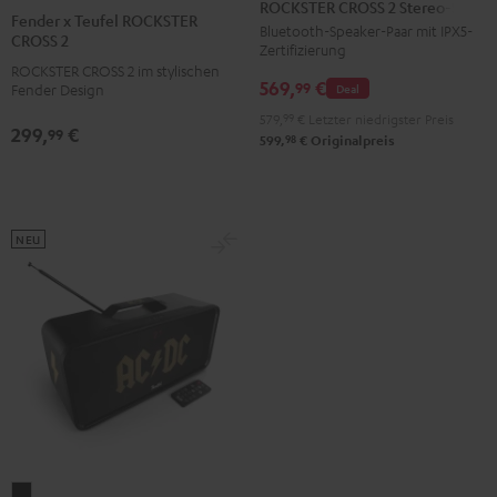
CROSS
CROSS
CROSS
ROCKSTER CROSS 2 Stereo-Set
x
Fender x Teufel ROCKSTER
2
2
2
Bluetooth-Speaker-Paar mit IPX5-
Teufel
CROSS 2
Zertifizierung
Stereo-
Stereo-
Stereo-
ROCKSTER
ROCKSTER CROSS 2 im stylischen
Set
Set
Set
569,
€
CROSS
99
Deal
Fender Design
Black
Black
Light
2
579,
99
€
Letzter niedrigster Preis
299,
€
&
&
Gray
99
Black
98
599,
€
Originalpreis
Green
Red
&
Steel
NEU
BOOMSTER