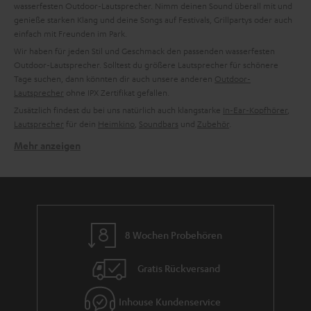
wasserfesten Outdoor-Lautsprecher. Nimm deinen Sound überall mit und
genieße starken Klang und deine Songs auf Festivals, Grillpartys oder auch
einfach mit Freunden im Park.
Wir haben für jeden Stil und Geschmack den passenden wasserfesten
Outdoor-Lautsprecher. Solltest du größere Lautsprecher für schönere
Tage suchen, dann könnten dir auch unsere anderen
Outdoor-
Lautsprecher
ohne IPX Zertifikat gefallen.
Zusätzlich findest du bei uns natürlich auch klangstarke
In-Ear-Kopfhörer
,
Lautsprecher
für dein
Heimkino
,
Soundbars
und
Zubehör
.
Mehr anzeigen
Schicke Schale, soundstarker Kern – der MOTIV GO.
Dank dem stylischen Look dieses kleinen wasserfesten Soundgiganten ist
dieser Bluetooth Lautsprecher nicht nur im Outdoor Bereich ein echter
Hingucker. Die schicke Box lässt sich auch zu Hause in jede
Wohnlandschaft elegant integrieren. Zudem bieten wir den MOTIV GO
Lautsprecher in vier verschiedenen Farben an.
8 Wochen Probehören
Klanglich überzeugt dieser kompakte Bluetooth Lautsprecher mit zwei
strapazierfähigen Vollbereichstreibern und zwei passiven
Gratis Rückversand
Bassmembranen. Durch die integrierte Dynamore Software wird das
Stereo Panorama dieses Lautsprechers nochmals voller und Musik wird,
trotz der geringen Maße dieser kleinen Box, lebendig und detailgetreu
Inhouse Kundenservice