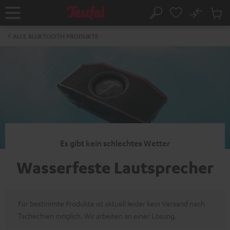
ZUM
NHALT
No
Abs
Startseite
Suche
RINGEN
Artike
im
ALLE BLUETOOTH PRODUKTE
Waren
Es gibt kein schlechtes Wetter
Wasserfeste Lautsprecher
Für bestimmte Produkte ist aktuell leider kein Versand nach
Tschechien möglich. Wir arbeiten an einer Lösung.