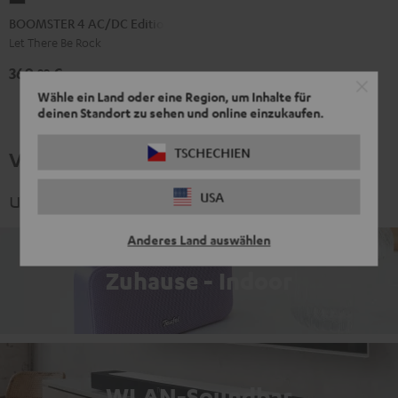
4
BOOMSTER 4 AC/DC Edition
AC/DC
Let There Be Rock
Edition
369,
€
99
Night
Wähle ein Land oder eine Region, um Inhalte für
Black
deinen Standort zu sehen und online einzukaufen.
TSCHECHIEN
Verwandte Themen
und spannende Kategorien
USA
Anderes Land auswählen
Zuhause - Indoor
WLAN-Soundbar