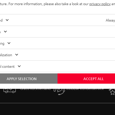
uture. For more information, please also take a look at our
privacy policy
an
ed
Alway
s
ing
lization
l content
APPLY SELECTION
ACCEPT ALL
Gratis Rückversand
Inhouse Kundenservice