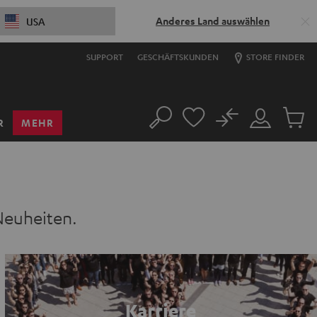
Anderes Land auswählen
USA
SUPPORT
GESCHÄFTSKUNDEN
STORE FINDER
No
R
MEHR
Suche
Mein
Artikel
Konto
im
Warenk
Neuheiten.
Karriere