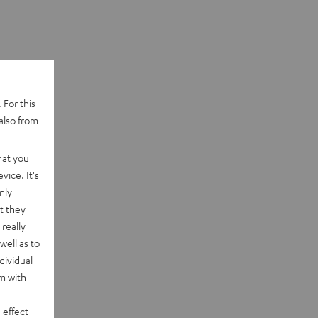
 For this
also from
hat you
vice. It's
nly
t they
really
well as to
dividual
rm with
 effect