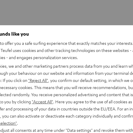
ounds like you
o offer you a safe surfing experience that exactly matches your interests.
Teufel uses cookies and other tracking technologies on these websites - 
ties - and engages personalization services.
kies, we and other marketing partners process data from you and learn w
rough your behaviour on our website and information from your terminal de
: If you click on
"Reject All"
, you confirm our default setting, in which we o
 necessary cookies. This means that you will receive recommendations, bu
elected randomly. You receive personalized advertising and content that is 
to you by clicking
"Accept All"
. Here you agree to the use of all cookies as 
fer and processing of your data in countries outside the EU/EEA. For an in
, you can also activate or deactivate each category individually and confi
selection"
.
djust all consents at any time under "Data settings" and revoke them with