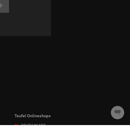
JETZT
ANMELDEN
Chat
Teufel Onlineshops
starten
DEUTSCHLAND