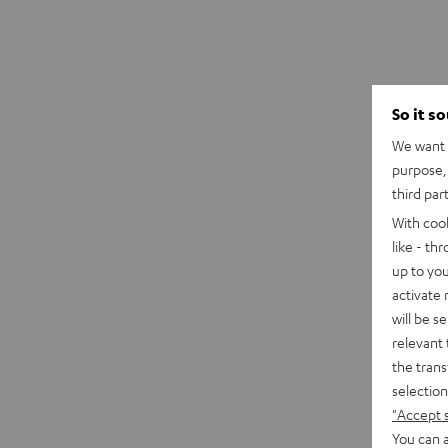
So it s
We want t
purpose, 
third par
With coo
like - th
up to you
activate
will be s
relevant 
the trans
selection
"Accept 
You can a