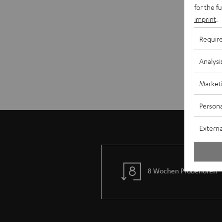
for the f
imprint
.
Requir
Analysi
Market
Persona
Externa
8 Wochen Probehören