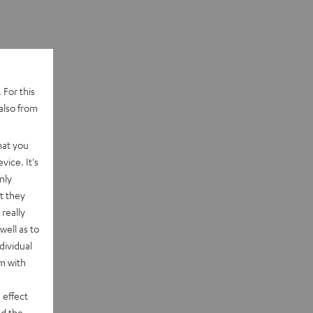
 For this
also from
hat you
vice. It's
nly
t they
really
well as to
dividual
rm with
 effect
d the