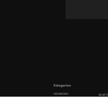
Kategorien
HEIMKINO
BLUET
HEIMKINO-
STERE
KOMPLETTANLAGEN
LAUTS