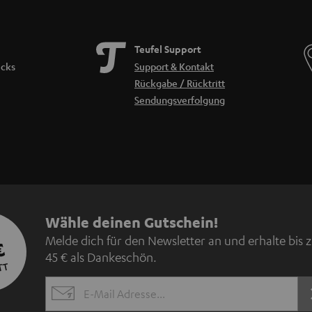
Teufel Support
icks
Support & Kontakt
Rückgabe / Rücktritt
Sendungsverfolgung
N
Wähle deinen Gutschein!
Melde dich für den Newsletter an und erhalte bis 
€
e
45 € als Dankeschön.
TT
w
EMAIL
s