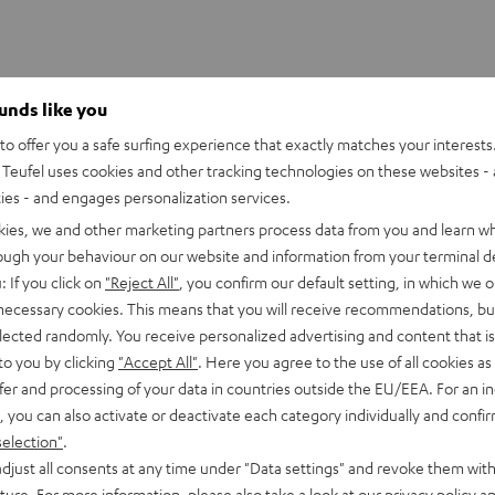
ounds like you
o offer you a safe surfing experience that exactly matches your interests.
Teufel uses cookies and other tracking technologies on these websites - 
ties - and engages personalization services.
kies, we and other marketing partners process data from you and learn w
rough your behaviour on our website and information from your terminal de
: If you click on
"Reject All"
, you confirm our default setting, in which we o
 necessary cookies. This means that you will receive recommendations, bu
elected randomly. You receive personalized advertising and content that is 
to you by clicking
"Accept All"
. Here you agree to the use of all cookies as 
fer and processing of your data in countries outside the EU/EEA. For an in
, you can also activate or deactivate each category individually and confi
selection"
.
djust all consents at any time under "Data settings" and revoke them with
uture. For more information, please also take a look at our
privacy policy
an