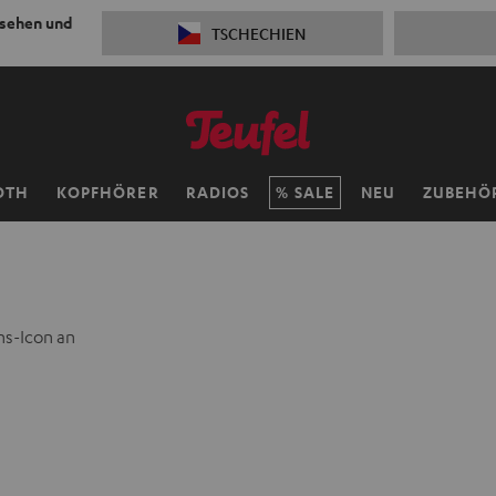
 sehen und
TSCHECHIEN
OTH
KOPFHÖRER
RADIOS
SALE
NEU
ZUBEHÖ
hs-Icon an