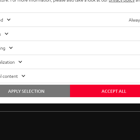
ed
Alway
s
ing
lization
l content
APPLY SELECTION
ACCEPT ALL
Gratis Rückversand
Inhouse Kundenservice