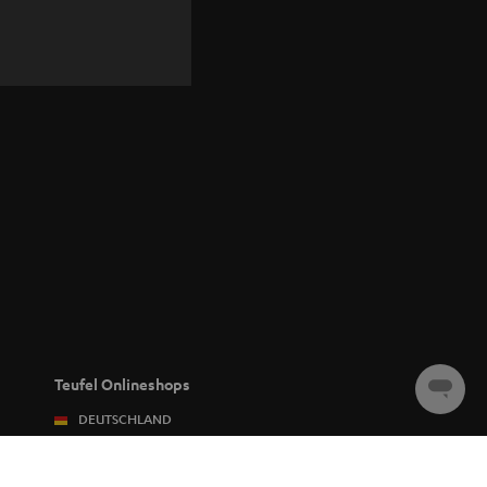
Teufel Onlineshops
Chat
starten
DEUTSCHLAND
ÖSTERREICH
TEUFEL
SCHWEIZ