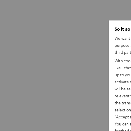
So it s
We want t
purpose, 
third par
With coo
like - th
up to you
activate
will be s
relevant 
the trans
selection
"Accept 
You can a
for the f