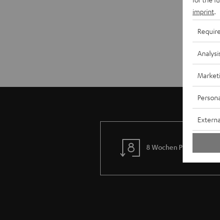
imprint
.
Requir
Analysi
Market
Persona
Externa
8 Wochen Probehören