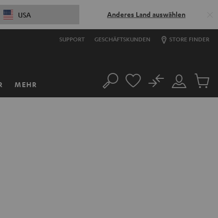
Anderes Land auswählen
USA
SUPPORT
GESCHÄFTSKUNDEN
STORE FINDER
No
R
MEHR
Suche
Mein
Artikel
Konto
im
Warenk