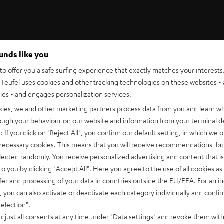
ounds like you
o offer you a safe surfing experience that exactly matches your interests.
Teufel Support
Teufel uses cookies and other tracking technologies on these websites - 
icks
Support & Kontakt
ties - and engages personalization services.
Rückgabe / Rücktritt
kies, we and other marketing partners process data from you and learn w
Sendungsverfolgung
rough your behaviour on our website and information from your terminal de
: If you click on
"Reject All"
, you confirm our default setting, in which we o
 necessary cookies. This means that you will receive recommendations, bu
elected randomly. You receive personalized advertising and content that is 
to you by clicking
"Accept All"
. Here you agree to the use of all cookies as 
fer and processing of your data in countries outside the EU/EEA. For an in
, you can also activate or deactivate each category individually and confi
N
Wähle deinen Gutschein!
selection"
.
Melde dich für den Newsletter an und erhalte bis 
djust all consents at any time under "Data settings" and revoke them with
€