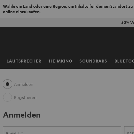
Wähle ein Land oder eine Region, um Inhalte für deinen Standort zu
online einzukaufen.
ZUM
50% V
NHALT
RINGEN
LAUTSPRECHER
HEIMKINO
SOUNDBARS
BLUETO
Startseite
Anmelden
Registrieren
Anmelden
R
A
E-MAIL
PA