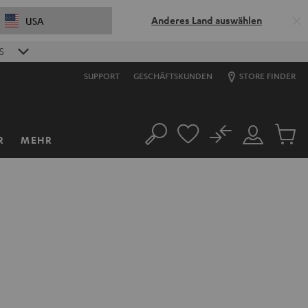
Anderes Land auswählen
USA
S
SUPPORT
GESCHÄFTSKUNDEN
STORE FINDER
No
R
MEHR
Suche
Mein
Artikel
Konto
im
Warenk