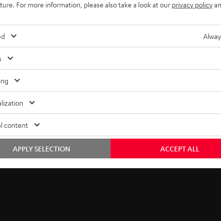
e
45 € als Dankeschön.
uture. For more information, please also take a look at our
privacy policy
an
TT
w
EMAIL
s
ed
Alway
WIDGET
l
s
e
ing
t
lization
t
l content
e
APPLY SELECTION
ACCEPT ALL
r
a
n
m