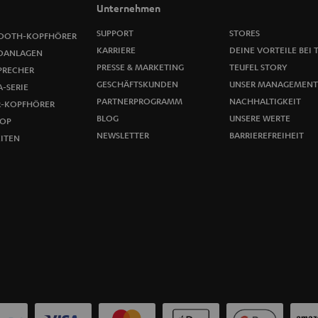
Unternehmen
e
SUPPORT
STORES
OOTH-KOPFHÖRER
l
KARRIERE
DEINE VORTEILE BEI 
OANLAGEN
PRESSE & MARKETING
TEUFEL STORY
PRECHER
d
GESCHÄFTSKUNDEN
UNSER MANAGEMENT
-SERIE
u
PARTNERPROGRAMM
NACHHALTIGKEIT
R-KOPFHÖRER
BLOG
UNSERE WERTE
OP
n
NEWSLETTER
BARRIEREFREIHEIT
ITEN
g