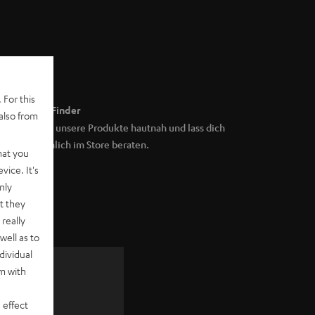
 For this
Store Finder
also from
Erlebe unsere Produkte hautnah und lass dich
persönlich im Store beraten.
hat you
vice. It's
nly
t they
really
well as to
dividual
rm with
zu
 effect