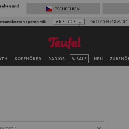
 sehen und
TSCHECHIEN
ersandkosten sparen mit
VKF-72F
06
D
:
10
H
:
40
M
:
02
OTH
KOPFHÖRER
RADIOS
SALE
NEU
ZUBEHÖ
SSWORT