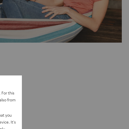
 For this
also from
hat you
vice. It's
nly