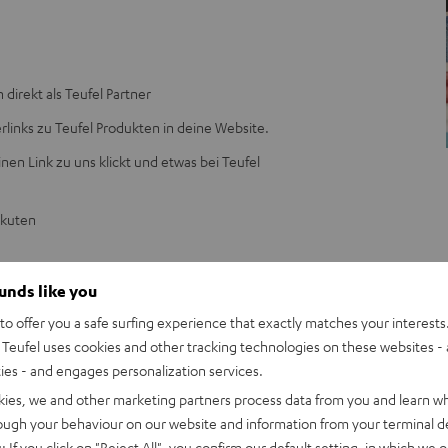
 direkt als Teufel Partner
inks zu Teufel Produkten in deine Website.
en Link zu uns klickt und etwas bei Teufel
akuten
ounds like you
igt. Die Rückgabefrist beginnt mit Auslieferung der Ware. Wir bitten um
o offer you a safe surfing experience that exactly matches your interests.
 diesem Grund auf den höchstmöglichen Zeitraum eingestellt haben. Wir
Teufel uses cookies and other tracking technologies on these websites - 
bung von Provisionszahlungen über 9 Wochen hinaus zu vermeiden.
ties - and engages personalization services.
ten begrüßen zu dürfen.
kies, we and other marketing partners process data from you and learn w
rough your behaviour on our website and information from your terminal de
 bist, dann kannst du dich dort direkt bei unserem
: If you click on
"Reject All"
, you confirm our default setting, in which we o