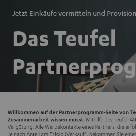
Jetzt Einkäufe vermitteln und Provisio
Das Teufel
Partnerpro
Willkommen auf der Partnerprogramm-Seite von Teufel
Zusammenarbeit wissen musst.
Mithilfe des Teufel-At
Vergütung. Alle Werbekontakte eines Partners, die erfo
Je nach Anteil am Erfolg (Verkauf), bekommen Sie eine