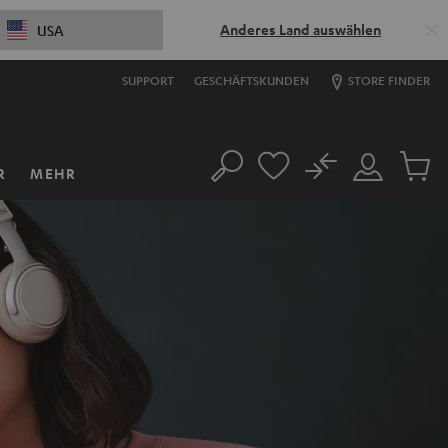
Anderes Land auswählen
USA
SUPPORT
GESCHÄFTSKUNDEN
STORE FINDER
No
R
MEHR
Suche
Mein
Artikel
Konto
im
Warenk