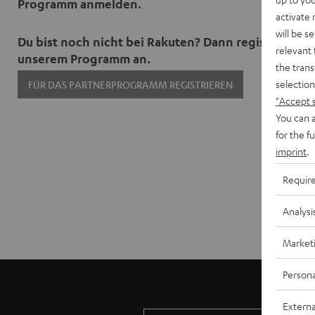
Programm anmelden.
activate
will be s
Du bist noch nicht bei Rakuten? Dann registriere di
relevant 
unserem Programm an.
the trans
selection
FÜR DAS PARTNERPROGRAMM REGISTRIEREN
"Accept 
You can a
for the f
imprint
.
Requir
Analysi
Market
Persona
Externa