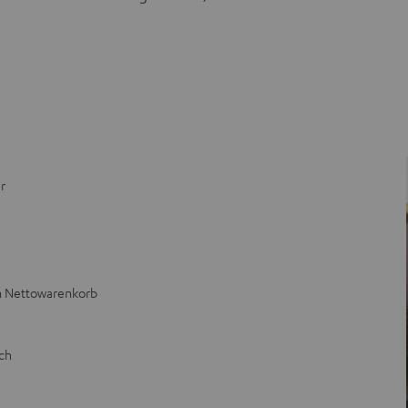
r
vom Nettowarenkorb
ch