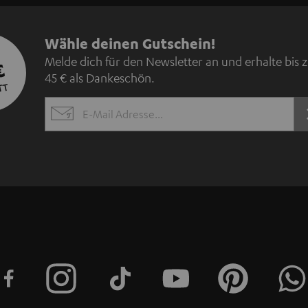
N
Wähle deinen Gutschein!
Melde dich für den Newsletter an und erhalte bis 
€
e
45 € als Dankeschön.
TT
w
EMAIL
s
WIDGET
l
e
t
t
e
r