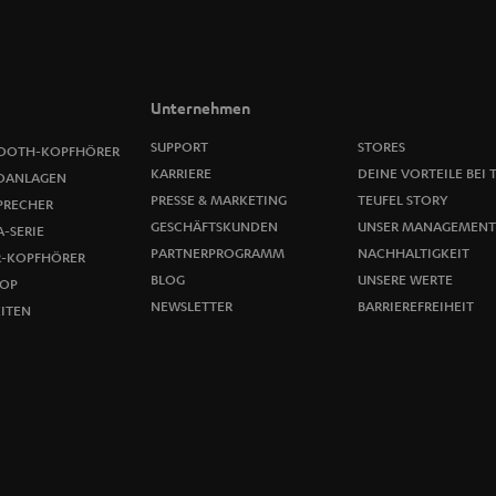
a
n
m
Unternehmen
e
SUPPORT
STORES
OOTH-KOPFHÖRER
KARRIERE
DEINE VORTEILE BEI 
OANLAGEN
l
PRESSE & MARKETING
TEUFEL STORY
PRECHER
GESCHÄFTSKUNDEN
UNSER MANAGEMENT
-SERIE
d
PARTNERPROGRAMM
NACHHALTIGKEIT
R-KOPFHÖRER
u
BLOG
UNSERE WERTE
OP
NEWSLETTER
BARRIEREFREIHEIT
ITEN
n
g