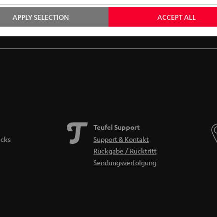
APPLY SELECTION
ACCEPT ALL
Gratis Rückversand
Inhouse Kundenservice
Teufel Support
icks
Support & Kontakt
Rückgabe / Rücktritt
Sendungsverfolgung