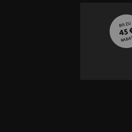
BIS ZU
45 
RABA