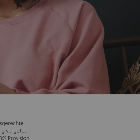
gsgerechte
g vergütet.
8% Provision