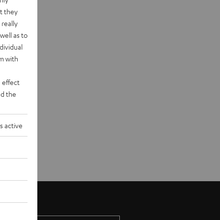
t they
really
well as to
dividual
rm with
 effect
d the
s active