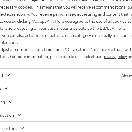
 necessary cookies. This means that you will receive recommendations, bu
elected randomly. You receive personalized advertising and content that is 
ch gerne hier als Publisher und melde dich danach bei
to you by clicking
"Accept All"
. Here you agree to the use of all cookies as 
fer and processing of your data in countries outside the EU/EEA. For an in
, you can also activate or deactivate each category individually and confi
selection"
.
djust all consents at any time under "Data settings" and revoke them with
uture. For more information, please also take a look at our
privacy policy
an
ed
Alway
s
ing
lization
l content