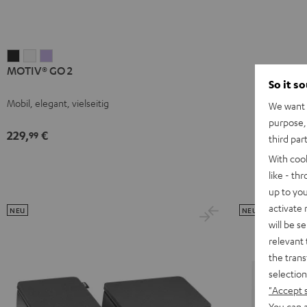
MOTIV®
MOTIV®
MOTIV®
MOTIV® GO 2
GO
GO
GO
So it s
2
2
2
Mobil, elegant, vielseitig
We want t
Night
Silver
Soft
purpose, 
Black
White
Lavender
229,
€
99
third par
With coo
like - th
up to you
activate
NEU
NEU
will be s
relevant 
the trans
selection
"Accept 
You can a