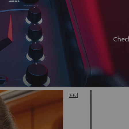
Chec
NEU