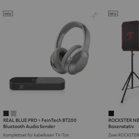
NEU
NEU
REAL
REAL
ROCKSTER
REAL BLUE PRO + FeinTech BT200
ROCKSTER NEO
BLUE
BLUE
NEO
Bluetooth Audio Sender
Boxenstativ
PRO
PRO
Stereo-
Komplettset für kabellosen TV-Ton
Zwei ROCKSTER 
+
+
Set