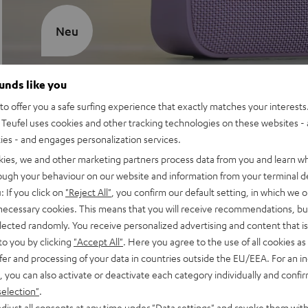
Neu
MOTIV® GO 2
ounds like you
o offer you a safe surfing experience that exactly matches your interests.
Stil trifft Sound
Teufel uses cookies and other tracking technologies on these websites - 
ties - and engages personalization services.
Mehr entdecken
kies, we and other marketing partners process data from you and learn w
rough your behaviour on our website and information from your terminal de
: If you click on
"Reject All"
, you confirm our default setting, in which we o
 necessary cookies. This means that you will receive recommendations, bu
NEU
elected randomly. You receive personalized advertising and content that is 
to you by clicking
"Accept All"
. Here you agree to the use of all cookies as 
fer and processing of your data in countries outside the EU/EEA. For an in
, you can also activate or deactivate each category individually and confi
selection"
.
djust all consents at any time under "Data settings" and revoke them with