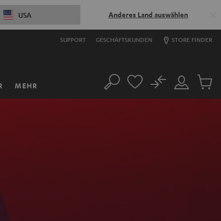
Anderes Land auswählen
USA
SUPPORT
GESCHÄFTSKUNDEN
STORE FINDER
No
R
MEHR
Suche
Mein
Artikel
Konto
im
Warenk