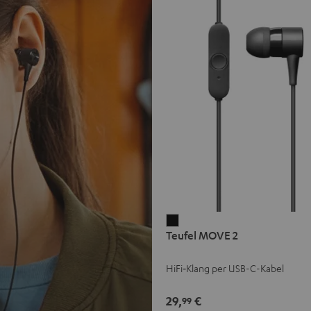
Teufel
Teufel MOVE 2
MOVE
2
HiFi‑Klang per USB-C-Kabel
Schwarz
29,
€
99