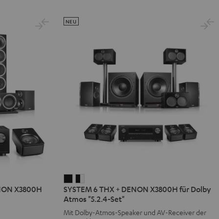
NEU
SYSTEM
SYSTEM
ENON X3800H
SYSTEM 6 THX + DENON X3800H für Dolby
6
6
Atmos "5.2.4-Set"
THX
THX
Mit Dolby-Atmos-Speaker und AV-Receiver der
+
+