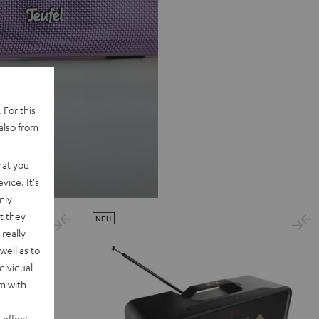
 For this
also from
hat you
vice. It's
nly
t they
NEU
really
well as to
dividual
rm with
 effect