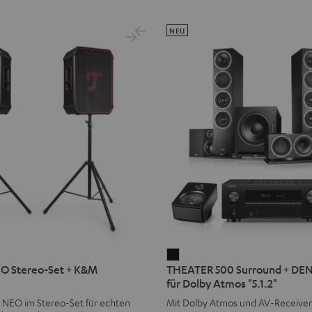
NEU
THEATER
 Stereo-Set + K&M
THEATER 500 Surround + D
500
für Dolby Atmos "5.1.2"
Surround
NEO im Stereo-Set für echten
Mit Dolby Atmos und AV-Receiver
+