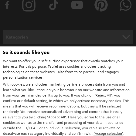
Brauche ich Zubehör für ein Mikrofon?
e
Egal, ob du Einzelkomponenten oder eines unserer attraktiven Bundles
r
orderst: Unsere Partnerprodukte von Shure kommen ebenso wie unsere
a
Kopfhörer REAL PURE und REAL BLUE mit dem notwendigen Zubehör
einher. Dennoch lohnt sich ein Blick auf die Anschlüsse an zusätzlichen
n
Kategorien
Geräten wie Mischpult und Rechner. Falls nötig, findest du im Fachhandel
m
entsprechende Adapter. Stative oder Standfüße findest du bereits in
unserer Rubrik
Zubehör
.
HEIMKINO
e
So it sounds like you
Unternehmen
Ausgezeichnet für technische Innovation: Mikrofone
l
We want to offer you a safe surfing experience that exactly matches your
HEIMKINO-KOMPLETTANLAGEN
interests. For this purpose, Teufel uses cookies and other tracking
von Shure im Teufel Shop
SUPPORT
d
Teufel Onlineshops
technologies on these websites - also from third parties - and engages
Die Nachfrage nach Mikrofonen für
Videokonferenzen
und Podcasts ist
personalization services.
SOUNDBARS
u
KARRIERE
jüngst stark gestiegen. Da uns gute Qualität bei Tonaufnahmen über
DEUTSCHLAND
With cookies, we and other marketing partners process data from you and
n
Mikrofone wichtig ist, arbeiten wir mit ausgewählten Partner wie Shure
learn what you like - through your behaviour on our website and information
STEREO
zusammen, welche zwei leicht bedienbare und kompatible Geräte
PRESSE & MARKETING
from your terminal device. It's up to you: If you click on
"Reject All"
, you
g
konzipiert haben, die du bequem über unseren Shop beziehen kannst:
confirm our default setting, in which we only activate necessary cookies. This
ÖSTERREICH
SMART HOME
means that you will receive recommendations, but they will be selected
GESCHÄFTSKUNDEN
SHURE MV7X
randomly. You receive personalized advertising and content that is really
Leistungsstarkes Mikrofon für Gesang, Sprache oder Gaming. Mit
relevant to you by clicking
"Accept All"
. Here you agree to the use of all
SCHWEIZ
BLUETOOTH-LAUTSPRECHER
PARTNERPROGRAMM
USB-Anschluss für Laptop, PC oder Mac sowie XLR zum Anschluss an
cookies as well as to the transfer and processing of your data in countries
ein professionelles Audiogerät.
outside the EU/EEA. For an individual selection, you can also activate or
KOPFHÖRER
deactivate each category individually and confirm with
"Accept selection"
.
Extrem vielseitig und ideal für Podcasts geeignet.
NIEDERLANDE
BLOG