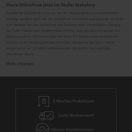
Shure Mikrofone jetzt im Teufel Webshop
Exzellente Qualität ist nicht nur bei der Wiedergabe von Audioinhalten
wichtig, sondern auch bei der Aufnahme von Musik und Sprache. So ist es
zum Beispiel bei der Aufnahme von Podcasts oder Hörbüchern, Gesang,
YouTube Videos oder Konferenzen wichtig, dass die Stimme sauber zur
Geltung kommt. Ob Sound oder Sprache: Für beste Audio-Aufnahmen
braucht es ein leistungsstarkes Mikrofon, das genau das kann. Daher
kooperieren wir mit dem weltbekannten Hersteller hochwertiger
Mikrofone: Shure
Mehr anzeigen
Wie funktioniert ein Mikrofon?
Mikrofone sind Schallwandler. Es gibt verschiedene Mikrofon-Typen, doch
vereinfacht gesagt, funktionieren sie nach demselben Prinzip: Schall trifft
auf eine Membran und das Mikrofon wandelt diese Schwingungen in ein
elektrisches Signal um. Nun lässt sich dieses Signal elektrisch verarbeiten,
aufzeichnen und wiedergeben. Diese Aufgabe ist allerdings nicht simpel,
8 Wochen Probehören
denn Mikrofone müssen in einem großen Frequenzbereich arbeiten. Zum
Beispiel umfasst die menschliche Sprache ein Frequenzspektrum von etwa
Gratis Rückversand
80 bis 12.000 Hz. Bei Musik und Sound fällt der Frequenzbereich
wiederum um einiges größer aus.
Sicher hast du dich schon einmal gefragt, welche Mikrofon-Typen es gibt
Inhouse Kundenservice