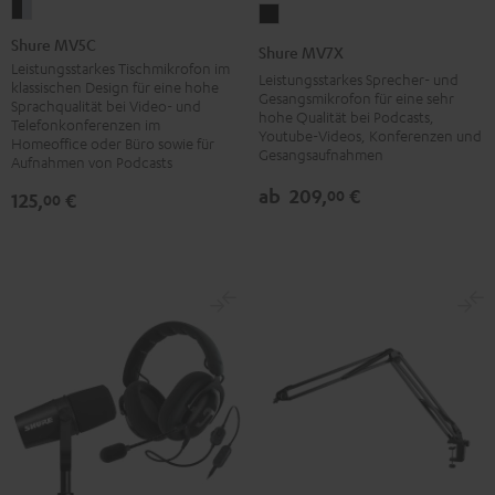
Shure
Shure
MV5C
MV7X
Shure MV5C
Shure MV7X
Schwarz
Schwarz
Leistungsstarkes Tischmikrofon im
Leistungsstarkes Sprecher- und
klassischen Design für eine hohe
/
Gesangsmikrofon für eine sehr
Sprachqualität bei Video- und
hohe Qualität bei Podcasts,
Silber
Telefonkonferenzen im
Youtube-Videos, Konferenzen und
Homeoffice oder Büro sowie für
Gesangsaufnahmen
Aufnahmen von Podcasts
ab
209,
€
00
125,
€
00