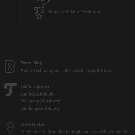
und welches Mikrofon speziell für deine Zwecke geeignet ist. Das ist gar
nicht so einfach zu beantworten, denn es existieren diverse Mikrofone für
Mehr als 45 Jahre Erfahrung
verschiedene Aufnahmezwecke wie beispielsweise Mikrofone für die
Aufnahme von Instrumenten, Gesang, Studio, Kamera und Sprache. Grob
unterscheiden kannst du Mikrofone anhand ihrer Richtcharakteristik,
Funktionsweise und Schnittstelle. An der Schnittstelle ist meist schon gut
erkennbar, wofür das jeweilige Mikrofon vorgesehen ist: Ein XLR Anschluss
verweist auf eine professionelle Studioumgebung, ein Anschluss über USB
ist meist an Mikrofonen zu finden, die eher für den Heimgebrauch
konzipiert sind. Allerdings gibt es auch Allrounder wie das SHURE MV7,
Teufel Blog
welches sowohl über einen
USB
sowie einen Anschluss über XLR verfügt
und im Bereich Audio vielfältig genutzt werden kann.
Audio-Technologien, HiFi-Trends, Tipps & Tricks
Wie kaufe ich das richtige Mikrofon?
Teufel Support
Achte für die Wahl des passenden Mikrofons für dich auf folgende
Support & Kontakt
Aspekte:
Rückgabe / Rücktritt
Welchen Zweck soll das Mikrofon erfüllen (was soll es können)? Ist
Sendungsverfolgung
dieses für das
Homeoffice
oder aber für die Aufnahme von
Gesang
vorgesehen?
Wird das Mikrofon am
PC
zum Einsatz kommen oder woanders? Ob
Store Finder
nämlich ein dynamisches Mikro oder ein Kondensator-Modell besser
Erlebe unsere Produkte hautnah und lass dich persönlich
für dich geeignet ist, ist abhängig vom Einsatzbereich und auch von