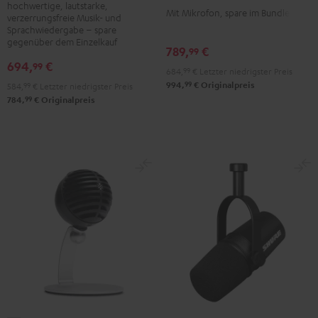
Shure
hochwertige, lautstarke,
Mit Mikrofon, spare im Bundle
PGA58
verzerrungsfreie Musik- und
PGA58
Sprachwiedergabe – spare
Schwarz
Schwarz
gegenüber dem Einzelkauf
789,
€
99
694,
€
99
684,
99
€
Letzter niedrigster Preis
99
994,
€
Originalpreis
584,
99
€
Letzter niedrigster Preis
99
784,
€
Originalpreis