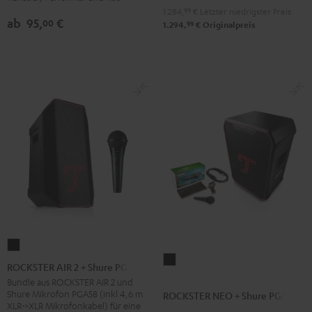
Schwarz
1.284,
99
€
Letzter niedrigster Preis
ab
95,
€
00
99
1.294,
€
Originalpreis
ROCKSTER
ROCKSTER
AIR
ROCKSTER AIR 2 + Shure PGA58
NEO
2
Bundle aus ROCKSTER AIR 2 und
+
Shure Mikrofon PGA58 (inkl 4,6 m
ROCKSTER NEO + Shure PGA58
+
XLR->XLR Mikrofonkabel) für eine
Shure