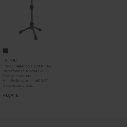
TRIPOD
Schwarz
TRIPOD
Tripod/Teleskop Tischtativ für
Mikrofone (z. B. Shure MV7),
Fotoapperate und
Handheldrecorder mit 3/8"
Gewindeanschluss
40,
€
90