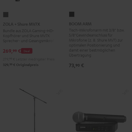
BOOM
ZOLA
ARM
+
BOOM ARM
ZOLA + Shure MV7X
Schwarz
Shure
Tisch-Mikrofonarm mit 3/8" bzw.
Bundle aus ZOLA Gaming-HD-
5/8"Gewindeanschluss für
Kopfhörer und Shure MV7X
MV7X
Mikrofone (z. B. Shure MV7) zur
Sprecher- und Gesangsmikrofon
Dark
optimalen Positionierung und
damit einer bestmöglichen
269,
€
Gray
99
Deal
Übertragung
279,
99
€
Letzter niedrigster Preis
73,
€
99
90
329,
€
Originalpreis