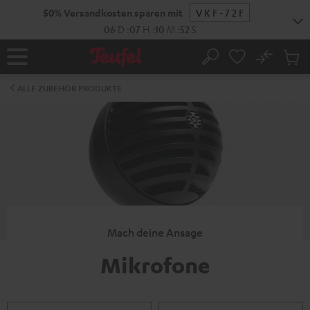
ZUM
50% Versandkosten sparen mit
VKF-72F
NHALT
RINGEN
06
D
:
07
H
:
10
M
:
51
S
No
Abs
Startseite
Suche
Artike
im
ALLE ZUBEHÖR PRODUKTE
Waren
Mach deine Ansage
Mikrofone