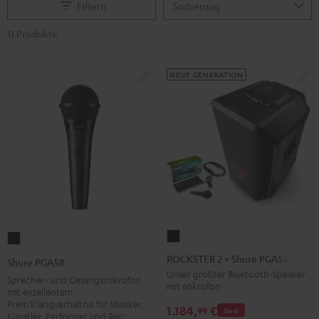
Filtern
11 Produkte
NEUE GENERATION
ROCKSTER
Shure
2
PGA58
ROCKSTER 2 + Shure PGA58
Shure PGA58
+
Schwarz
Unser größter Bluetooth-Speaker
Sprecher- und Gesangsmikrofon
mit Mikrofon
Shure
mit exzellentem
Preis/Klangverhältnis für Musiker,
PGA58
1.184,
€
99
Deal
Künstler, Performer und Redner