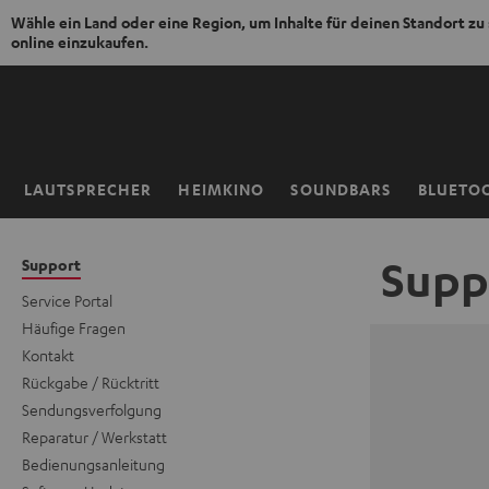
Wähle ein Land oder eine Region, um Inhalte für deinen Standort zu
online einzukaufen.
ZUM
NHALT
RINGEN
LAUTSPRECHER
HEIMKINO
SOUNDBARS
BLUETO
Startseite
Supp
Support
Service Portal
Häufige Fragen
Kontakt
Rückgabe / Rücktritt
Sendungsverfolgung
Reparatur / Werkstatt
Bedienungsanleitung