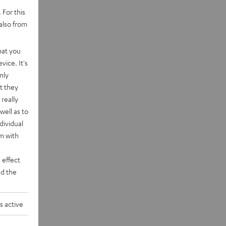
 For this
also from
hat you
vice. It's
nly
t they
really
well as to
dividual
rm with
 effect
d the
s active