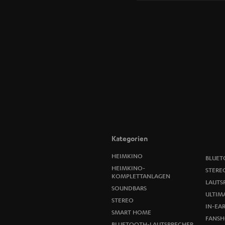
Kategorien
HEIMKINO
BLUET
HEIMKINO-
STERE
KOMPLETTANLAGEN
LAUTS
SOUNDBARS
ULTIMA
STEREO
IN-EA
SMART HOME
FANSH
BLUETOOTH-LAUTSPRECHER