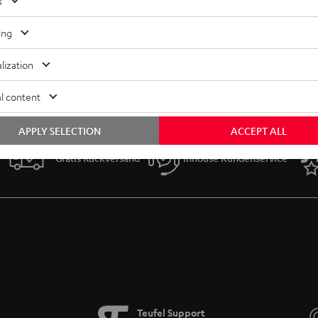
s
ing
lization
l content
APPLY SELECTION
ACCEPT ALL
Gratis Rückversand
Inhouse Kundenservice
Teufel Support