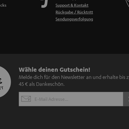
icks
Support & Kontakt
Rückgabe / Rücktritt
Sendungsverfolgung
N
Wähle deinen Gutschein!
Melde dich für den Newsletter an und erhalte bis 
€
e
45 € als Dankeschön.
TT
w
EMAIL
s
WIDGET
l
e