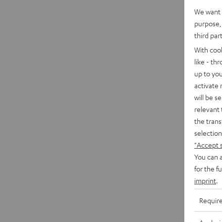
We want t
purpose, 
third par
With coo
like - th
up to you
activate
will be s
relevant 
the trans
selection
"Accept 
You can a
for the f
imprint
.
Requir