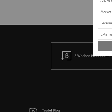
Analysi
Market
Persona
Externa
8 Wochen Probehören
Teufel Blog