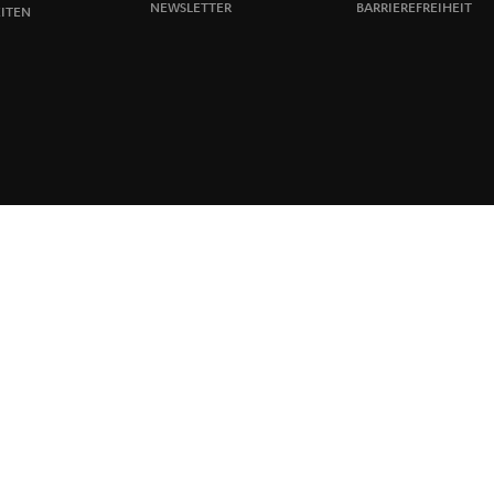
NEWSLETTER
BARRIEREFREIHEIT
ITEN
n
g