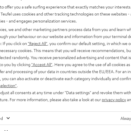
o offer you a safe surfing experience that exactly matches your interests.
Teufel uses cookies and other tracking technologies on these websites - 
ties - and engages personalization services.
kies, we and other marketing partners process data from you and learn w
rough your behaviour on our website and information from your terminal de
: If you click on
"Reject All"
, you confirm our default setting, in which we o
 necessary cookies. This means that you will receive recommendations, bu
elected randomly. You receive personalized advertising and content that is 
to you by clicking
"Accept All"
. Here you agree to the use of all cookies as 
fer and processing of your data in countries outside the EU/EEA. For an in
, you can also activate or deactivate each category individually and confi
selection"
.
djust all consents at any time under "Data settings" and revoke them with
uture. For more information, please also take a look at our
privacy policy
an
ed
Alway