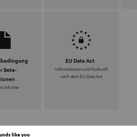
sbedingung
EU Data Act
Informationen und Auskunft
r Beta-
nach dem EU Data Act
sionen
e Info hier
ounds like you