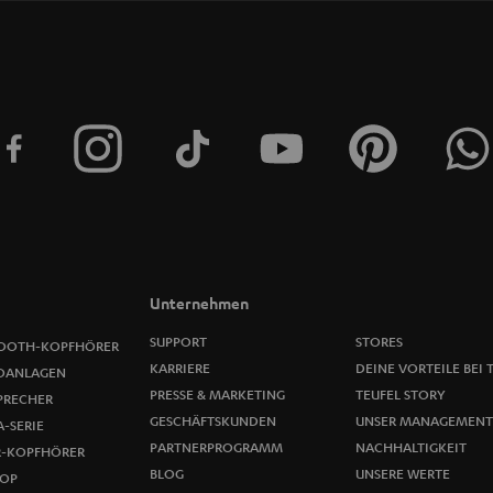
t
t
e
r
a
n
m
Unternehmen
e
SUPPORT
STORES
OOTH-KOPFHÖRER
KARRIERE
DEINE VORTEILE BEI 
OANLAGEN
l
PRESSE & MARKETING
TEUFEL STORY
PRECHER
GESCHÄFTSKUNDEN
UNSER MANAGEMENT
-SERIE
d
PARTNERPROGRAMM
NACHHALTIGKEIT
R-KOPFHÖRER
u
BLOG
UNSERE WERTE
OP