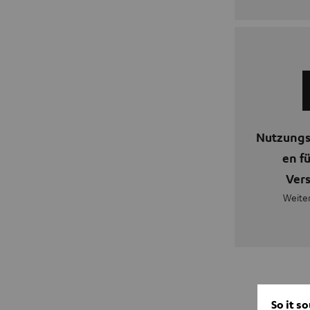
Nutzung
en fü
Ver
Weiter
So it s