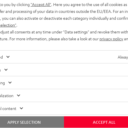
icks
Support & Kontakt
to you by clicking
"Accept All"
. Here you agree to the use of all cookies as 
Rückgabe / Rücktritt
fer and processing of your data in countries outside the EU/EEA. For an in
Sendungsverfolgung
, you can also activate or deactivate each category individually and confi
selection"
.
djust all consents at any time under "Data settings" and revoke them with
uture. For more information, please also take a look at our
privacy policy
an
ed
Alway
N
Wähle deinen Gutschein!
s
Melde dich für den Newsletter an und erhalte bis 
€
e
45 € als Dankeschön.
ing
TT
w
lization
EMAIL
s
WIDGET
l content
l
e
APPLY SELECTION
ACCEPT ALL