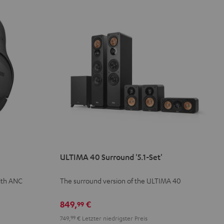
ULTIMA 40 Surround '5.1-Set'
ith ANC
The surround version of the ULTIMA 40
849,
€
99
749,
99
€
Letzter niedrigster Preis