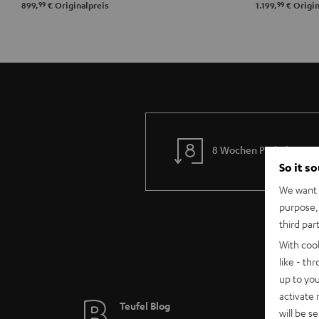
99
99
899,
€
Originalpreis
1.199,
€
Origin
8 Wochen Probehören
So it s
We want t
purpose, 
third par
With coo
like - th
up to you
activate
Teufel Blog
will be s