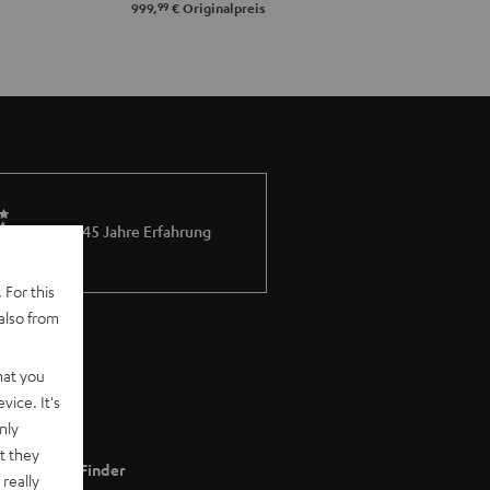
99
999,
€
Originalpreis
Mehr als 45 Jahre Erfahrung
 For this
also from
hat you
vice. It's
nly
t they
Store Finder
really