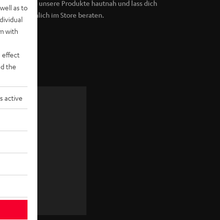
Erlebe unsere Produkte hautnah und lass dich
well as to
persönlich im Store beraten.
dividual
rm with
 effect
d the
s active
zu
JETZT
ANMELDEN