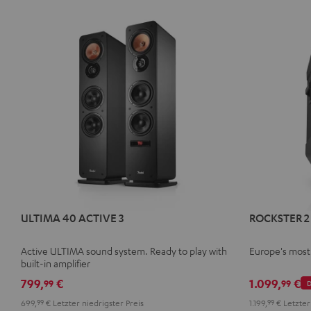
ULTIMA 40 ACTIVE 3
ROCKSTER 2
Active ULTIMA sound system. Ready to play with
Europe's most
built-in amplifier
799,
€
1.099,
€
99
99
D
699,
99
€
Letzter niedrigster Preis
1.199,
99
€
Letzter 