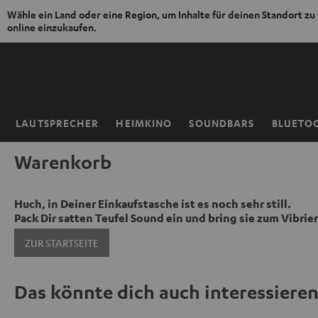
Wähle ein Land oder eine Region, um Inhalte für deinen Standort zu
online einzukaufen.
ZUM
NHALT
RINGEN
LAUTSPRECHER
HEIMKINO
SOUNDBARS
BLUETO
Startseite
Warenkorb
Huch, in Deiner Einkaufstasche ist es noch sehr still.
Pack Dir satten Teufel Sound ein und bring sie zum Vibrie
ZUR STARTSEITE
Das könnte dich auch interessiere