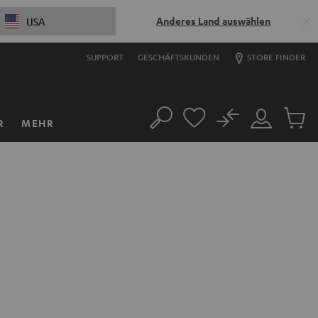
Anderes Land auswählen
USA
SUPPORT
GESCHÄFTSKUNDEN
STORE FINDER
No
R
MEHR
Suche
Mein
Artikel
Konto
im
Warenk