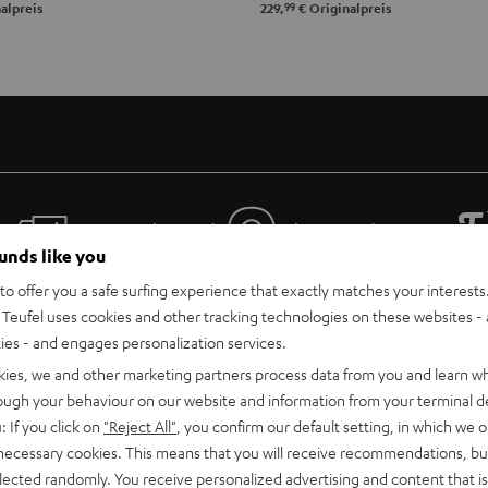
99
alpreis
229,
€
Originalpreis
Gratis Rückversand
Inhouse Kundenservice
ounds like you
o offer you a safe surfing experience that exactly matches your interests.
Teufel uses cookies and other tracking technologies on these websites - 
ties - and engages personalization services.
kies, we and other marketing partners process data from you and learn w
rough your behaviour on our website and information from your terminal de
: If you click on
"Reject All"
, you confirm our default setting, in which we o
 necessary cookies. This means that you will receive recommendations, bu
Teufel Support
elected randomly. You receive personalized advertising and content that is 