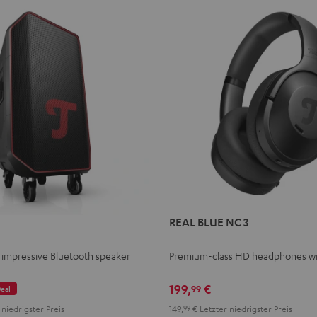
REAL BLUE NC 3
 impressive Bluetooth speaker
Premium-class HD headphones w
199,
€
99
eal
niedrigster Preis
149,
99
€
Letzter niedrigster Preis