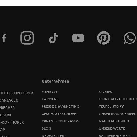
t
t
e
r
a
n
m
Unternehmen
e
SUPPORT
STORES
OOTH-KOPFHÖRER
KARRIERE
DEINE VORTEILE BEI 
OANLAGEN
l
PRESSE & MARKETING
TEUFEL STORY
PRECHER
GESCHÄFTSKUNDEN
UNSER MANAGEMENT
-SERIE
d
PARTNERPROGRAMM
NACHHALTIGKEIT
R-KOPFHÖRER
u
BLOG
UNSERE WERTE
OP
NEWSLETTER
BARRIEREFREIHEIT
ITEN