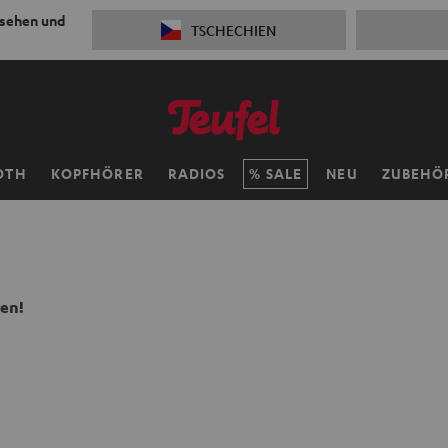
 sehen und
TSCHECHIEN
OTH
KOPFHÖRER
RADIOS
SALE
NEU
ZUBEHÖ
ren!
n