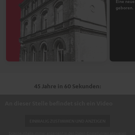
Eine neue
geboren.
45 Jahre in 60 Sekunden:
An dieser Stelle befindet sich ein Video
EINMALIG ZUSTIMMEN UND ANZEIGEN
Externe Inhalte immer anzeigen? In den Daten‑Einstellungen aktivieren