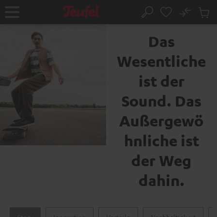
ZUM
NHALT
No
Abs
Die Marke Teufel
Startseite
Suche
RINGEN
Artike
im
Das
Waren
Wesentliche
ist der
Sound. Das
Außergewö
hnliche ist
der Weg
dahin.