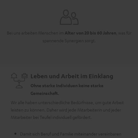
Bei uns arbeiten Menschen im
Alter von 20 bis 60 Jahren
, was für
spannende Synergien sorgt.
Leben und Arbeit im Einklang
Ohne starke Individuen keine starke
Gemeinschaft.
Wir alle haben unterschiedliche Bedürfnisse, um gute Arbeit
leisten zu können. Daher wird jede Mitarbeiterin und jeder
Als U
Mitarbeiter bei Teufel individuell gefördert.
Veran
auch e
leben
Damit sich Beruf und Familie miteinander vereinbaren