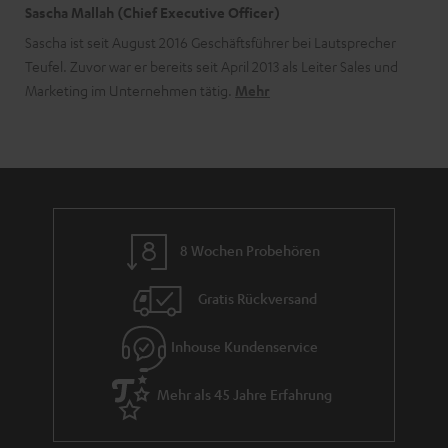
Sascha Mallah (Chief Executive Officer)
Sascha ist seit August 2016 Geschäftsführer bei Lautsprecher
Teufel. Zuvor war er bereits seit April 2013 als Leiter Sales und
Marketing im Unternehmen tätig.
Mehr
8 Wochen Probehören
Gratis Rückversand
Inhouse Kundenservice
Mehr als 45 Jahre Erfahrung