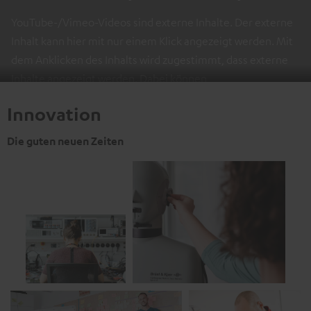
YouTube-/Vimeo-Videos sind externe Inhalte. Der externe
Inhalt kann hier mit nur einem Klick angezeigt werden. Mit
dem Anklicken des Inhalts wird zugestimmt, dass externe
Inhalte angezeigt werden. Dabei können
personenbezogene Daten an Drittplattformen übermittelt
Innovation
werden.
Weitere Informationen sind in der
Datenschutzerklärung unter I zu finden
.
Die guten neuen Zeiten