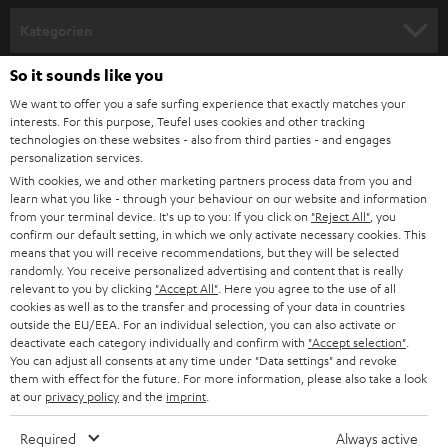
n
Kategorien
m
So it sounds like you
HEIMKINO
e
Unternehmen
We want to offer you a safe surfing experience that exactly matches your
l
HEIMKINO-KOMPLETTANLAGEN
interests. For this purpose, Teufel uses cookies and other tracking
SUPPORT
d
Teufel Onlineshops
technologies on these websites - also from third parties - and engages
personalization services.
SOUNDBARS
u
KARRIERE
With cookies, we and other marketing partners process data from you and
DEUTSCHLAND
n
learn what you like - through your behaviour on our website and information
STEREO
from your terminal device. It's up to you: If you click on
"Reject All"
, you
PRESSE & MARKETING
g
confirm our default setting, in which we only activate necessary cookies. This
ÖSTERREICH
SMART HOME
means that you will receive recommendations, but they will be selected
GESCHÄFTSKUNDEN
randomly. You receive personalized advertising and content that is really
relevant to you by clicking
"Accept All"
. Here you agree to the use of all
SCHWEIZ
BLUETOOTH-LAUTSPRECHER
cookies as well as to the transfer and processing of your data in countries
PARTNERPROGRAMM
outside the EU/EEA. For an individual selection, you can also activate or
KOPFHÖRER
deactivate each category individually and confirm with
"Accept selection"
.
NIEDERLANDE
BLOG
You can adjust all consents at any time under "Data settings" and revoke
them with effect for the future. For more information, please also take a look
BLUETOOTH-KOPFHÖRER
NEWSLETTER
at our
privacy policy
and the
imprint
.
BELGIEN
STEREOANLAGEN
Required
Always active
STORES