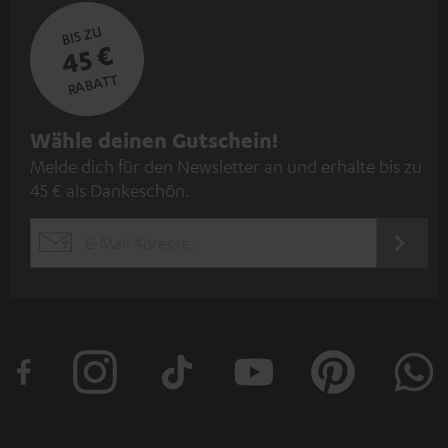
BIS ZU
45 €
RABATT
N
Wähle deinen Gutschein!
Melde dich für den Newsletter an und erhalte bis zu
e
45 € als Dankeschön.
w
s
JETZT
EMAIL
l
ANME
WIDGET
e
t
t
e
r
a