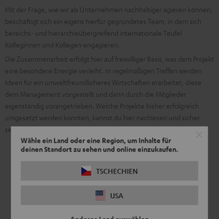
Mit der Frage, wie wir als Unternehmen nachhaltiger agieren können,
beschäftigt sich ein eigens hierfür gegründetes Team, in dem sich
bereichs- und hierarchieübergreifend internationale Teufel
Kolleginnen und Kollegen engagieren.
Die Zusammenarbeit erfolgt hier auf freiwilliger Basis, was dem Projekt
eine besondere Energie verleiht. In regelmäßigen Treffen werden
Ideen für ein umweltfreundlicheres Wirtschaften erarbeitet, diese
dem Management vorgestellt und dann durch die Mitglieder
eigenständig vorangetrieben. Welche Projekte bisher erfolgreich
umgesetzt werden konnten, kannst du hier nachlesen und sicher
sein, dass dies erst der Anfang sein wird.
Wähle ein Land oder eine Region, um Inhalte für
deinen Standort zu sehen und online einzukaufen.
Alle deutschen Teufel Büros und Stores werden mit
TSCHECHIEN
echtem Ökostrom versorgt.
Das heißt unser Stromanbieter
erzeugt Strom aus 100 % erneuerbaren Energien von
USA
unabhängigen Anlagen.