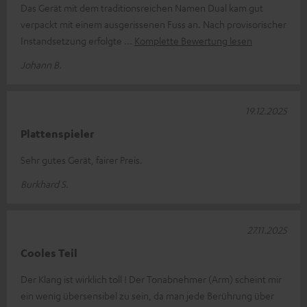
Das Gerät mit dem traditionsreichen Namen Dual kam gut
verpackt mit einem ausgerissenen Fuss an. Nach provisorischer
Instandsetzung erfolgte
Komplette Bewertung lesen
Johann B.
19.12.2025
Plattenspieler
Sehr gutes Gerät, fairer Preis.
Burkhard S.
27.11.2025
Cooles Teil
Der Klang ist wirklich toll ! Der Tonabnehmer (Arm) scheint mir
ein wenig übersensibel zu sein, da man jede Berührung über