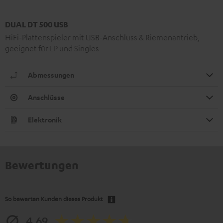
DUAL DT 500 USB
HiFi-Plattenspieler mit USB-Anschluss & Riemenantrieb,
geeignet für LP und Singles
Abmessungen
Anschlüsse
Elektronik
Bewertungen
So bewerten Kunden dieses Produkt
4.69