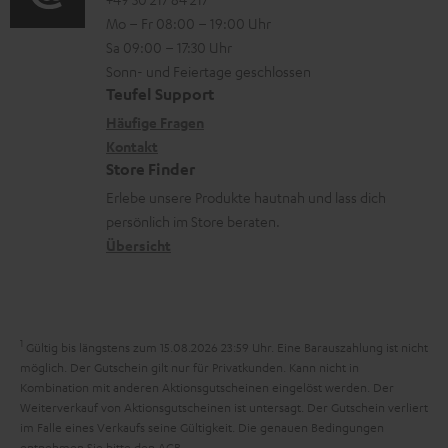
o
o
i
n
l
Mo – Fr 08:00 – 19:00 Uhr
-
n
o
z
a
Sa 09:00 – 17:30 Uhr
L
t
n
u
Sonn- und Feiertage geschlossen
d
e
a
e
Teufel Support
m
e
x
k
n
Häufige Fragen
V
n
i
Kontakt
t
z
e
Store Finder
k
d
u
r
Erlebe unsere Produkte hautnah und lass dich
o
a
r
s
persönlich im Store beraten.
n
t
G
Übersicht
a
e
a
n
n
r
d
a
1
Gültig bis längstens zum 15.08.2026 23:59 Uhr.
Eine Barauszahlung ist nicht
n
möglich. Der Gutschein gilt nur für Privatkunden. Kann nicht in
Kombination mit anderen Aktionsgutscheinen eingelöst werden. Der
t
Weiterverkauf von Aktionsgutscheinen ist untersagt. Der Gutschein verliert
i
im Falle eines Verkaufs seine Gültigkeit. Die genauen Bedingungen
entnehmen Sie bitte den
AGB
.