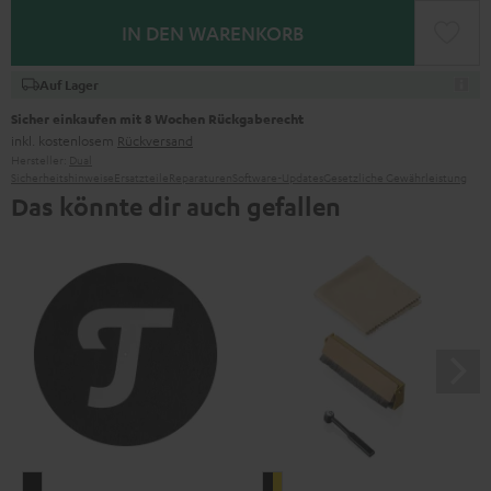
IN DEN WARENKORB
Auf Lager
Sicher einkaufen mit 8 Wochen Rückgaberecht
inkl. kostenlosem
Rückversand
Hersteller:
Dual
Sicherheitshinweise
Ersatzteile
Reparaturen
Software-Updates
Gesetzliche Gewährleistung
Das könnte dir auch gefallen
Teufel
Pro-