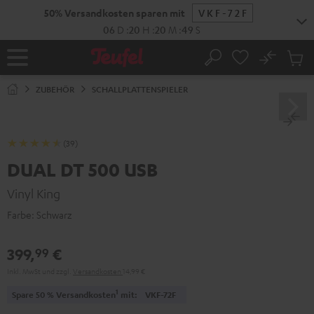
ZUM
50% Versandkosten sparen mit
VKF-72F
NHALT
RINGEN
06
D
:
20
H
:
20
M
:
49
S
No
Abs
Startseite
Suche
Artike
im
ZUBEHÖR
SCHALLPLATTENSPIELER
Waren
(39)
DUAL DT 500 USB
Vinyl King
Farbe:
Schwarz
399,
€
99
Inkl. MwSt
und zzgl.
Versandkosten
14,99 €
1
Spare 50 % Versandkosten
mit:
VKF-72F