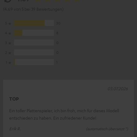
(4.69 von 5 bei 39 Bewertungen)
5
30
4
8
3
0
2
0
1
1
03.07.2026
TOP
Ein toller Plattenspieler, ich bin froh, mich für dieses Modell
entschieden zu haben. Ein zufriedener Kunde!
Erik R.
(automatisch übersetzt *)