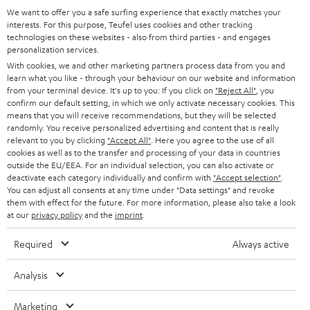
SUPPORT
d
Teufel Onlineshops
We want to offer you a safe surfing experience that exactly matches your
interests. For this purpose, Teufel uses cookies and other tracking
SOUNDBARS
u
KARRIERE
technologies on these websites - also from third parties - and engages
DEUTSCHLAND
personalization services.
n
STEREO
With cookies, we and other marketing partners process data from you and
PRESSE & MARKETING
g
learn what you like - through your behaviour on our website and information
ÖSTERREICH
SMART HOME
from your terminal device. It's up to you: If you click on
"Reject All"
, you
GESCHÄFTSKUNDEN
confirm our default setting, in which we only activate necessary cookies. This
means that you will receive recommendations, but they will be selected
SCHWEIZ
BLUETOOTH-LAUTSPRECHER
PARTNERPROGRAMM
randomly. You receive personalized advertising and content that is really
relevant to you by clicking
"Accept All"
. Here you agree to the use of all
KOPFHÖRER
cookies as well as to the transfer and processing of your data in countries
NIEDERLANDE
BLOG
outside the EU/EEA. For an individual selection, you can also activate or
deactivate each category individually and confirm with
"Accept selection"
.
BLUETOOTH-KOPFHÖRER
NEWSLETTER
You can adjust all consents at any time under "Data settings" and revoke
BELGIEN
them with effect for the future. For more information, please also take a look
STEREOANLAGEN
at our
privacy policy
and the
imprint
.
STORES
FRANKREICH
LAUTSPRECHER
Required
Always active
DEINE VORTEILE BEI TEUFEL
POLEN
ULTIMA-SERIE
Analysis
TEUFEL STORY
Technische Änderungen, Tippfehler und Irrtum vorbehalten. Das auf unseren
IN-EAR-KOPFHÖRER
Marketing
SPANIEN
UNSER MANAGEMENT