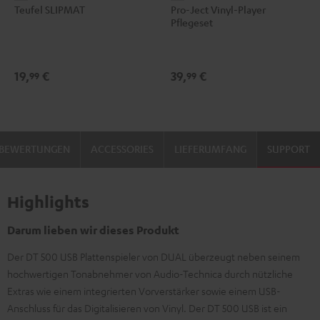
Teufel SLIPMAT
Pro-Ject Vinyl-Player
SLIPMAT
Ject
Pflegeset
Schwarz
Vinyl-
Player
Pflegeset
19,
€
39,
€
99
99
Schwarz
/
Gold
BEWERTUNGEN
ACCESSORIES
LIEFERUMFANG
SUPPORT
Highlights
Darum lieben wir dieses Produkt
Der DT 500 USB Plattenspieler von DUAL überzeugt neben seinem
hochwertigen Tonabnehmer von Audio-Technica durch nützliche
Extras wie einem integrierten Vorverstärker sowie einem USB-
Anschluss für das Digitalisieren von Vinyl. Der DT 500 USB ist ein