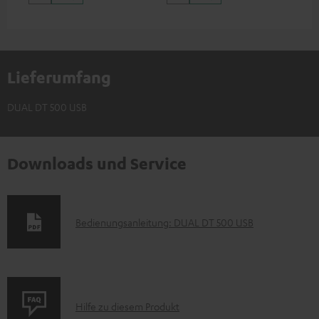
Lieferumfang
DUAL DT 500 USB
Downloads und Service
D
Bedienungsanleitung: DUAL DT 500 USB
o
k
u
P
m
Hilfe zu diesem Produkt