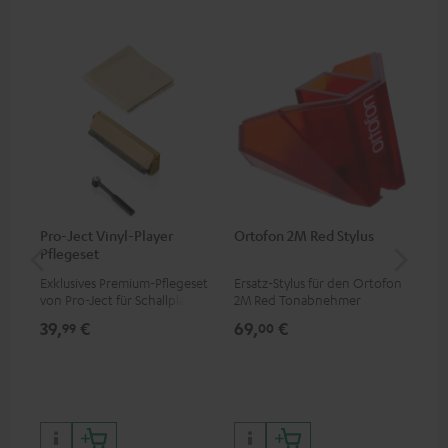
Pro-Ject Vinyl-Player
Ortofon 2M Red Stylus
Or
Pflegeset
To
Exklusives Premium-Pflegeset
Ersatz-Stylus für den Ortofon
Mo
von Pro-Ject für Schallplatten
2M Red Tonabnehmer
To
und - spieler, nur im Teufel
Ort
39,
€
69,
€
99
99
00
Webshop erhältlich
leb
wa