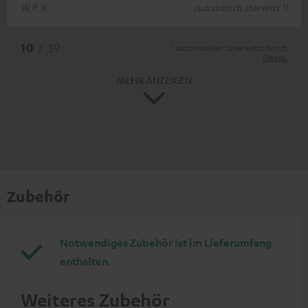
W.P. K.
(automatisch übersetzt *)
*
10
/ 39
automatisiert übersetzt durch
DeepL
MEHR ANZEIGEN
Zubehör
Notwendiges Zubehör ist im Lieferumfang
enthalten.
Weiteres Zubehör