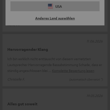
USA
Teufelverrückt
Einfach nur stark im Klang.Einmal Teufel immer Teufel.
Anderes Land auswählen
René H.
11.06.2026
Hervorragender Klang
Ich bin wirklich nicht enttäuscht von diesem vernetzten
Lautsprecher Hervorragende Bassabstimmung Schade, dass er
ständig angeschlossen blei
Komplette Bewertung lesen
Christelle F.
(automatisch übersetzt *)
19.05.2026
Alles gut soweit