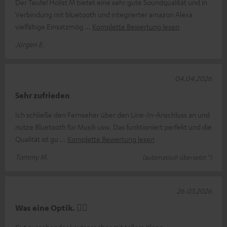
Der Teufel Holist M bietet eine sehr gute Soundqualität und in
Verbindung mit bluetooth und integrierter amazon Alexa
vielfältige Einsatzmög
Komplette Bewertung lesen
Jürgen E.
04.04.2026
Sehr zufrieden
Ich schließe den Fernseher über den Line-In-Anschluss an und
nutze Bluetooth für Musik usw. Das funktioniert perfekt und die
Qualität ist gu
Komplette Bewertung lesen
Tommy M.
(automatisch übersetzt *)
26.03.2026
Was eine Optik. 👍🏼
Gut aussehender Lautsprecher mit tollem Klang.