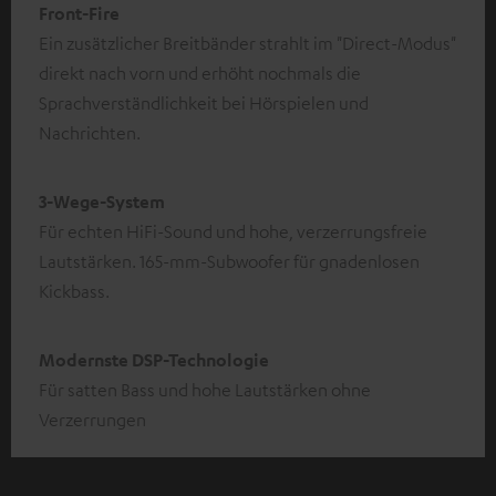
Front-Fire
Ein zusätzlicher Breitbänder strahlt im "Direct-Modus"
direkt nach vorn und erhöht nochmals die
Sprachverständlichkeit bei Hörspielen und
Nachrichten.
3-Wege-System
Für echten HiFi-Sound und hohe, verzerrungsfreie
Lautstärken. 165-mm-Subwoofer für gnadenlosen
Kickbass.
Modernste DSP-Technologie
Für satten Bass und hohe Lautstärken ohne
Verzerrungen