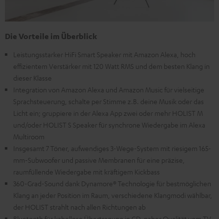
Die Vorteile im Überblick
Leistungsstarker HiFi Smart Speaker mit Amazon Alexa, hoch
effizientem Verstärker mit 120 Watt RMS und dem besten Klang in
dieser Klasse
Integration von Amazon Alexa und Amazon Music für vielseitige
Sprachsteuerung, schalte per Stimme z.B. deine Musik oder das
Licht ein; gruppiere in der Alexa App zwei oder mehr HOLIST M
und/oder HOLIST S Speaker für synchrone Wiedergabe im Alexa
Multiroom
Insgesamt 7 Töner, aufwendiges 3-Wege-System mit riesigem 165-
mm-Subwoofer und passive Membranen für eine präzise,
raumfüllende Wiedergabe mit kräftigem Kickbass
360-Grad-Sound dank Dynamore® Technologie für bestmöglichen
Klang an jeder Position im Raum, verschiedene Klangmodi wählbar,
der HOLIST strahlt nach allen Richtungen ab
Bluetooth für kabellose Übertragung in CD-naher Qualität vom TV-