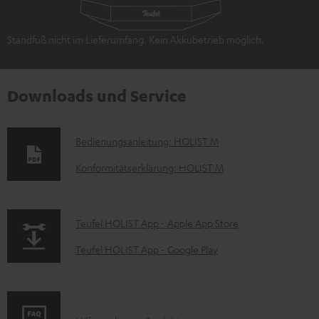
Standfuß nicht im Lieferumfang. Kein Akkubetrieb möglich.
Downloads und Service
D
Bedienungsanleitung: HOLIST M
o
Konformitätserklärung: HOLIST M
k
u
p
Teufel HOLIST App - Apple App Store
m
a
e
Teufel HOLIST App - Google Play
g
n
e
t
.
e