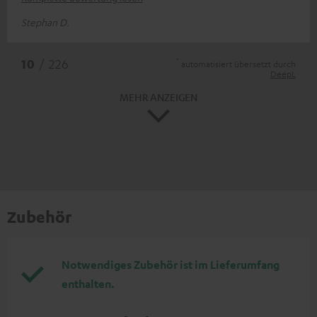
Stephan D.
*
10
/ 226
automatisiert übersetzt durch
DeepL
MEHR ANZEIGEN
Zubehör
Notwendiges Zubehör ist im Lieferumfang
enthalten.