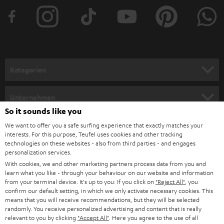
t
e
r
a
n
Kategorien
m
HEIMKINO
e
Unternehmen
l
So it sounds like you
HEIMKINO-KOMPLETTANLAGEN
SUPPORT
d
Teufel Onlineshops
We want to offer you a safe surfing experience that exactly matches your
interests. For this purpose, Teufel uses cookies and other tracking
SOUNDBARS
u
KARRIERE
technologies on these websites - also from third parties - and engages
DEUTSCHLAND
personalization services.
n
STEREO
With cookies, we and other marketing partners process data from you and
PRESSE & MARKETING
g
learn what you like - through your behaviour on our website and information
ÖSTERREICH
SMART HOME
from your terminal device. It's up to you: If you click on
"Reject All"
, you
GESCHÄFTSKUNDEN
confirm our default setting, in which we only activate necessary cookies. This
means that you will receive recommendations, but they will be selected
SCHWEIZ
BLUETOOTH-LAUTSPRECHER
PARTNERPROGRAMM
randomly. You receive personalized advertising and content that is really
relevant to you by clicking
"Accept All"
. Here you agree to the use of all