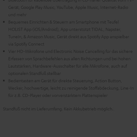
Gerät, Google Play Music, YouTube, Apple Music, Internet-Radio
und mehr
Bequemes Einrichten & Steuern am Smartphone mit Teufel
HOLIST App (iOS/Android), App unterstützt TIDAL, Napster,
TuneIn, & Amazon Music, Gerät direkt aus Spotify App anspielbar
via Spotify Connect
Vier HD-Mikrofone und Electronic Noise Cancelling für das sichere
Erfassen von Sprachbefehlen aus allen Richtungen und bei hohen
Lautstärken, Hardware-Ausschalter für alle Mikrofone, auch auf
optionalen Standfuß stellbar
Bedientasten am Gerät für direkte Steuerung, Action Button,
Wecker, hochwertige, leicht zu reinigende Stoffabdeckung, Line-In
für z.B. CD-Player oder vorverstärktem Plattenspieler
Standfuß nicht im Lieferumfang. Kein Akkubetrieb möglich.