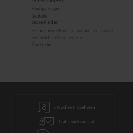
e
.
n
x
k
n
Häufige Fragen
l
i
Kontakt
t
z
Store Finder
i
k
d
u
Erlebe unsere Produkte hautnah und lass dich
n
o
a
r
persönlich im Store beraten.
k
n
t
G
Übersicht
s
e
a
.
n
r
t
a
i
n
t
t
l
i
e
e
8 Wochen Probehören
_
h
Gratis Rückversand
i