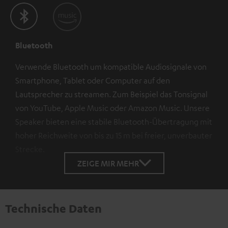
Bluetooth
Verwende Bluetooth um kompatible Audiosignale von
Smartphone, Tablet oder Computer auf den
Lautsprecher zu streamen. Zum Beispiel das Tonsignal
von YouTube, Apple Music oder Amazon Music. Unsere
Speaker bieten eine stabile Bluetooth-Übertragung mit
hoher Reichweite von bis zu 15 m bei freier, unverbauter
Strecke.
ZEIGE MIR MEHR
Technische Daten