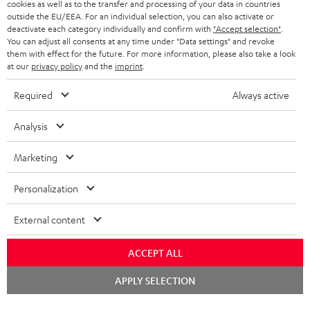
KOPFHÖRER
cookies as well as to the transfer and processing of your data in countries
NIEDERLANDE
BLOG
outside the EU/EEA. For an individual selection, you can also activate or
deactivate each category individually and confirm with
"Accept selection"
.
BLUETOOTH-KOPFHÖRER
NEWSLETTER
You can adjust all consents at any time under "Data settings" and revoke
BELGIEN
them with effect for the future. For more information, please also take a look
STEREOANLAGEN
at our
privacy policy
and the
imprint
.
STORES
FRANKREICH
LAUTSPRECHER
Required
Always active
DEINE VORTEILE BEI TEUFEL
POLEN
ULTIMA-SERIE
Analysis
TEUFEL STORY
Technische Änderungen, Tippfehler und Irrtum vorbehalten. Das auf unseren
IN-EAR-KOPFHÖRER
Marketing
SPANIEN
UNSER MANAGEMENT
Fotos abgebildete Zubehör ist nicht im Lieferumfang enthalten. Etwaige
Entsorgungsgebühren für Batterien sind im Preis inbegriffen.
FANSHOP
Personalization
NACHHALTIGKEIT
ITALIEN
©2026 Lautsprecher Teufel GmbH - All rights reserved.
NEUHEITEN
External content
UNSERE WERTE
USA
Impressum
AGB
Datenschutz
Daten-Einstellungen
EU Data Act
BARRIEREFREIHEIT
ACCEPT ALL
Vertrag widerrufen
WEITERE LÄNDER
Chat
APPLY SELECTION
starten