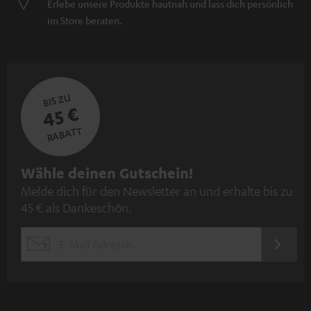
Erlebe unsere Produkte hautnah und lass dich persönlich
im Store beraten.
BIS ZU
45 €
RABATT
N
Wähle deinen Gutschein!
Melde dich für den Newsletter an und erhalte bis zu
e
45 € als Dankeschön.
w
s
JETZT
EMAIL
l
ANME
WIDGET
e
t