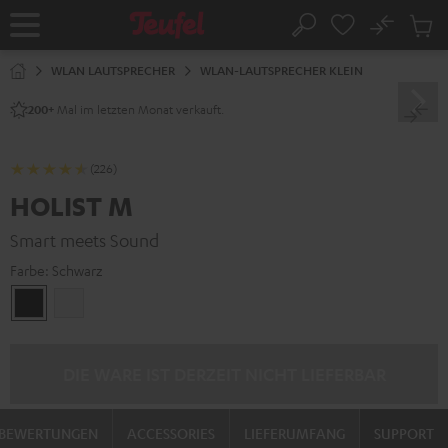
ZUM
NHALT
No
Abs
Startseite
Suche
RINGEN
Artike
im
WLAN LAUTSPRECHER
WLAN-LAUTSPRECHER KLEIN
Waren
Mal im letzten Monat verkauft.
200+
(226)
HOLIST M
Smart meets Sound
Farbe:
Schwarz
Schwarz
Weiß
DIE WARE IST DERZEIT NICHT LIEFERBAR
BEWERTUNGEN
ACCESSORIES
LIEFERUMFANG
SUPPORT