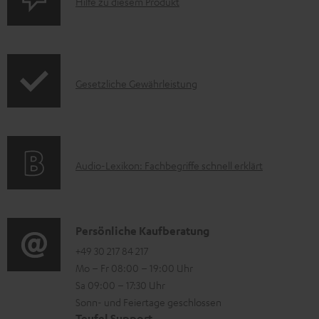
P
Hilfe zu diesem Produkt
p
z
r
r
u
o
o
m
d
d
H
I
Gesetzliche Gewährleistung
u
u
e
n
k
c
r
f
t
t
u
o
F
.
n
A
Audio-Lexikon: Fachbegriffe schnell erklärt
r
A
s
t
u
m
Q
u
e
d
a
s
p
r
i
K
Persönliche Kaufberatung
t
p
l
o
o
+49 30 217 84 217
i
o
Mo – Fr 08:00 – 19:00 Uhr
a
-
n
o
Sa 09:00 – 17:30 Uhr
r
d
L
t
n
Sonn- und Feiertage geschlossen
t
e
e
a
Teufel Support