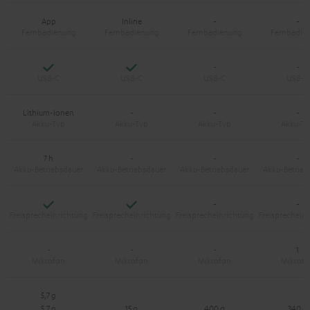
App
Inline
-
-
Ja
Ja
-
-
Lithium-Ionen
-
-
-
7 h
-
-
-
Ja
Ja
-
-
-
-
-
1
5,7 g
5,7 g
15 g
400 g
340 g