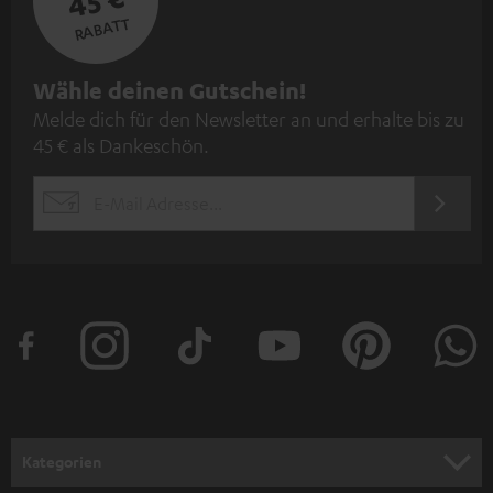
45 €
RABATT
N
Wähle deinen Gutschein!
Melde dich für den Newsletter an und erhalte bis zu
e
45 € als Dankeschön.
w
s
JETZT
EMAIL
l
ANME
WIDGET
e
t
t
e
r
a
n
Kategorien
m