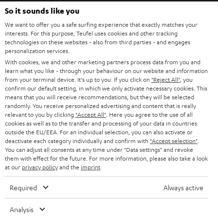
HEIMKINO
e
So it sounds like you
Unternehmen
l
We want to offer you a safe surfing experience that exactly matches your
HEIMKINO-KOMPLETTANLAGEN
interests. For this purpose, Teufel uses cookies and other tracking
SUPPORT
d
Teufel Onlineshops
technologies on these websites - also from third parties - and engages
personalization services.
SOUNDBARS
u
KARRIERE
DEUTSCHLAND
With cookies, we and other marketing partners process data from you and
n
learn what you like - through your behaviour on our website and information
STEREO
PRESSE & MARKETING
from your terminal device. It's up to you: If you click on
"Reject All"
, you
g
confirm our default setting, in which we only activate necessary cookies. This
ÖSTERREICH
SMART HOME
means that you will receive recommendations, but they will be selected
GESCHÄFTSKUNDEN
randomly. You receive personalized advertising and content that is really
relevant to you by clicking
"Accept All"
. Here you agree to the use of all
SCHWEIZ
BLUETOOTH-LAUTSPRECHER
PARTNERPROGRAMM
cookies as well as to the transfer and processing of your data in countries
outside the EU/EEA. For an individual selection, you can also activate or
KOPFHÖRER
deactivate each category individually and confirm with
"Accept selection"
.
NIEDERLANDE
BLOG
You can adjust all consents at any time under "Data settings" and revoke
BLUETOOTH-KOPFHÖRER
them with effect for the future. For more information, please also take a look
NEWSLETTER
at our
privacy policy
and the
imprint
.
BELGIEN
STEREOANLAGEN
STORES
Required
Always active
FRANKREICH
LAUTSPRECHER
DEINE VORTEILE BEI TEUFEL
Analysis