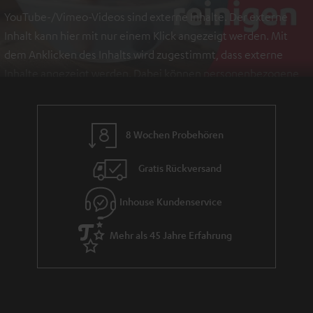
YouTube-/Vimeo-Videos sind externe Inhalte. Der externe
Inhalt kann hier mit nur einem Klick angezeigt werden. Mit
dem Anklicken des Inhalts wird zugestimmt, dass externe
Inhalte angezeigt werden. Dabei können personenbezogene
Daten an Drittplattformen übermittelt werden.
Weitere
Informationen sind in der Datenschutzerklärung unter I zu
finden
.
8 Wochen Probehören
Gratis Rückversand
Inhouse Kundenservice
Mehr als 45 Jahre Erfahrung