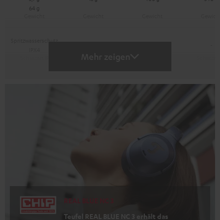
64 g
Spritzwasserschutz
-
-
-
IPX4
Mehr zeigen
REAL BLUE NC 3
Teufel REAL BLUE NC 3 erhält das