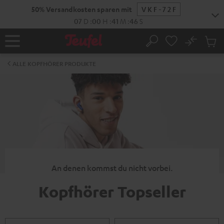
ZUM
50% Versandkosten sparen mit
VKF-72F
NHALT
RINGEN
07
D
:
00
H
:
41
M
:
45
S
No
Abs
Startseite
Suche
Artike
im
ALLE KOPFHÖRER PRODUKTE
Waren
An denen kommst du nicht vorbei.
Kopfhörer Topseller