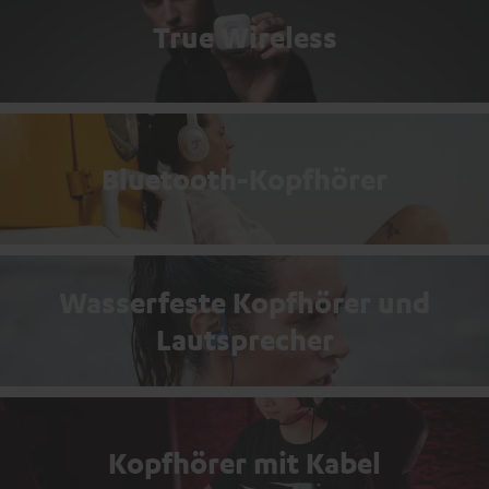
True Wireless
Bluetooth-Kopfhörer
Wasserfeste Kopfhörer und
Lautsprecher
Kopfhörer mit Kabel