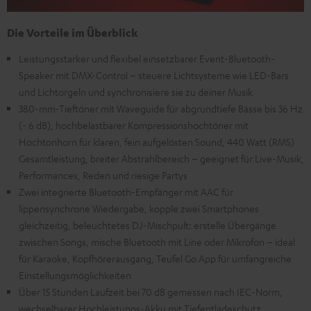
Die Vorteile im Überblick
Leistungsstarker und flexibel einsetzbarer Event-Bluetooth-
Speaker mit DMX-Control – steuere Lichtsysteme wie LED-Bars
und Lichtorgeln und synchronisiere sie zu deiner Musik
380-mm-Tieftöner mit Waveguide für abgrundtiefe Bässe bis 36 Hz
(- 6 dB), hochbelastbarer Kompressionshochtöner mit
Hochtonhorn für klaren, fein aufgelösten Sound, 440 Watt (RMS)
Gesamtleistung, breiter Abstrahlbereich – geeignet für Live-Musik,
Performances, Reden und riesige Partys
Zwei integrierte Bluetooth-Empfänger mit AAC für
lippensynchrone Wiedergabe, kopple zwei Smartphones
gleichzeitig, beleuchtetes DJ-Mischpult: erstelle Übergänge
zwischen Songs, mische Bluetooth mit Line oder Mikrofon – ideal
für Karaoke, Kopfhörerausgang, Teufel Go App für umfangreiche
Einstellungsmöglichkeiten
Über 15 Stunden Laufzeit bei 70 dB gemessen nach IEC-Norm,
wechselbarer Hochleistungs-Akku mit Tiefentladeschutz,