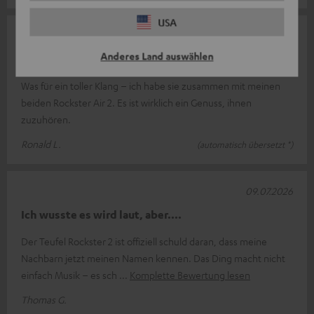
USA
26.07.2026
Anderes Land auswählen
Nach oben
Was für ein toller Klang – ich habe sie zusammen mit meinen
beiden Rockster Air 2. Es ist wirklich ein Genuss, ihnen
zuzuhören.
Ronald L.
(automatisch übersetzt *)
09.07.2026
Ich wusste es wird laut, aber....
Der Teufel Rockster 2 ist offiziell schuld daran, dass meine
Nachbarn jetzt meinen Namen kennen. Das Ding macht nicht
einfach Musik – es sch
Komplette Bewertung lesen
Thomas G.