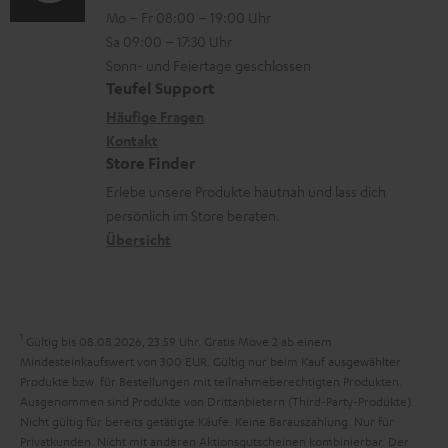
i
n
e
Mo – Fr 08:00 – 19:00 Uhr
-
n
o
z
n
Sa 09:00 – 17:30 Uhr
L
t
n
u
Sonn- und Feiertage geschlossen
e
a
e
Teufel Support
m
x
k
n
Häufige Fragen
V
i
Kontakt
t
z
e
Store Finder
k
d
u
r
Erlebe unsere Produkte hautnah und lass dich
o
a
r
s
persönlich im Store beraten.
n
t
G
Übersicht
a
e
a
n
n
r
d
a
1
Gültig bis 08.08.2026, 23:59 Uhr. Gratis Move 2 ab einem
n
Mindesteinkaufswert von 300 EUR. Gültig nur beim Kauf ausgewählter
Produkte bzw. für Bestellungen mit teilnahmeberechtigten Produkten.
t
Ausgenommen sind Produkte von Drittanbietern (Third-Party-Produkte).
i
Nicht gültig für bereits getätigte Käufe. Keine Barauszahlung. Nur für
Privatkunden. Nicht mit anderen Aktionsgutscheinen kombinierbar. Der