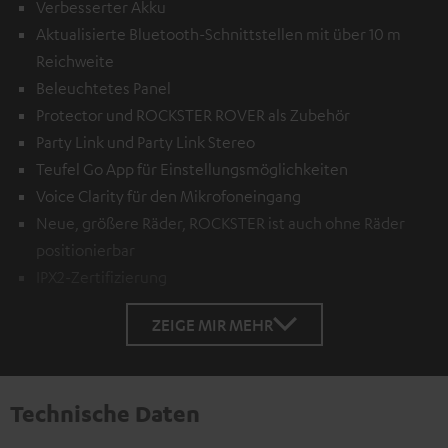
Verbesserter Akku
Aktualisierte Bluetooth-Schnittstellen mit über 10 m
Reichweite
Beleuchtetes Panel
Protector und ROCKSTER ROVER als Zubehör
Party Link und Party Link Stereo
Teufel Go App für Einstellungsmöglichkeiten
Voice Clarity für den Mikrofoneingang
Neue, größere Räder, ROCKSTER ist auch ohne Räder
positionierbar
IPX2-Zertifizierung
ZEIGE MIR MEHR
Technische Daten