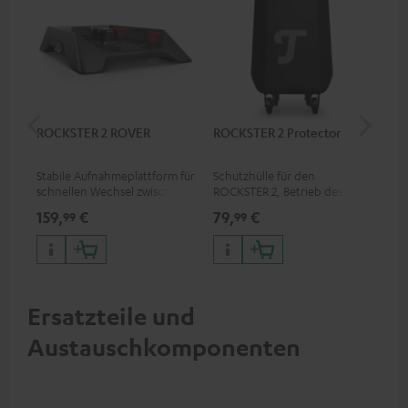
ROCKSTER 2 ROVER
ROCKSTER 2 Protector
Sh
Mik
Stabile Aufnahmeplattform für
Schutzhülle für den
Spr
schnellen Wechsel zwischen
ROCKSTER 2, Betrieb des
Ges
stationärem und mobilem
Speakers auch mit ROCKSTER
exz
159,
€
79,
€
11
99
99
Anwendungszweck
2 Protector möglich
Pre
Mus
un
Ersatzteile und
Austauschkomponenten