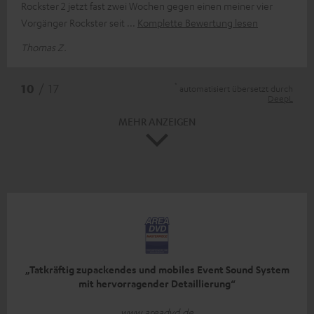
Rockster 2 jetzt fast zwei Wochen gegen einen meiner vier
Vorgänger Rockster seit
Komplette Bewertung lesen
Thomas Z.
*
10
/ 17
automatisiert übersetzt durch
DeepL
MEHR ANZEIGEN
„Tatkräftig zupackendes und mobiles Event Sound System
mit hervorragender Detaillierung“
www.areadvd.de