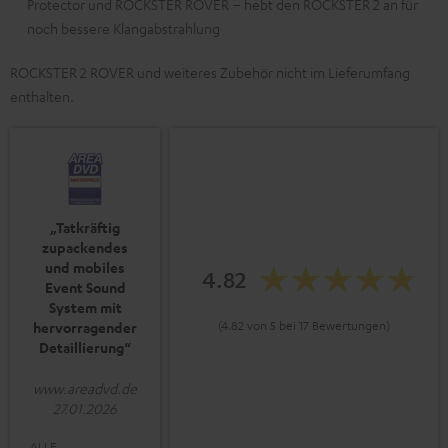
Protector und ROCKSTER ROVER – hebt den ROCKSTER 2 an für
noch bessere Klangabstrahlung
ROCKSTER 2 ROVER und weiteres Zubehör nicht im Lieferumfang
enthalten.
„Tatkräftig
zupackendes
und mobiles
4.82
Event Sound
System mit
(4.82 von 5 bei 17 Bewertungen)
hervorragender
Detaillierung“
www.areadvd.de
27.01.2026
ALLE