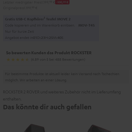
Letzter niedrigster Preis
1.199,
99
€
-100,
00
€
Originalpreis
1.199,
99
€
1
Gratis USB-C Kopfhörer
Teufel MOVE 2
Code kopieren und im Warenkorb einlösen.
MOV-T4S
Nur für kurze Zeit
Angebot endet in
0
1
D
:
2
3
H
:
2
5
M
:
3
9
S
So bewerten Kunden das Produkt ROCKSTER
(4.89 von 5 bei 488 Bewertungen)
Für bestimmte Produkte ist aktuell leider kein Versand nach Tschechien
möglich. Wir arbeiten an einer Lösung.
ROCKSTER 2 ROVER und weiteres Zubehör nicht im Lieferumfang
enthalten.
Das könnte dir auch gefallen