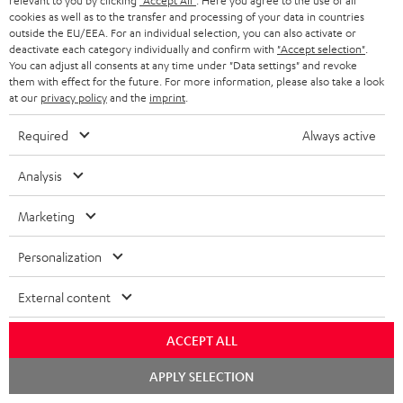
relevant to you by clicking
"Accept All"
. Here you agree to the use of all
RABATT
cookies as well as to the transfer and processing of your data in countries
outside the EU/EEA. For an individual selection, you can also activate or
deactivate each category individually and confirm with
"Accept selection"
.
N
Wähle deinen Gutschein!
You can adjust all consents at any time under "Data settings" and revoke
them with effect for the future. For more information, please also take a look
Melde dich für den Newsletter an und erhalte bis zu
e
at our
privacy policy
and the
imprint
.
45 € als Dankeschön.
w
Required
Always active
s
JETZT
EMAIL
l
Analysis
ANME
WIDGET
e
Marketing
t
t
Personalization
e
External content
r
a
ACCEPT ALL
n
Kategorien
Chat
APPLY SELECTION
m
starten