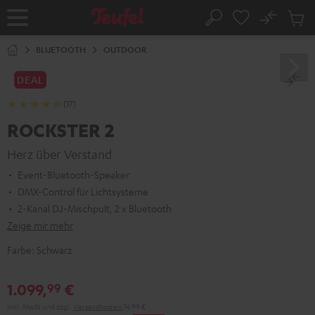
ZUM
NHALT
No
Abs
Startseite
Suche
RINGEN
Artike
im
BLUETOOTH
OUTDOOR
Waren
DEAL
(17)
ROCKSTER 2
Herz über Verstand
Event-Bluetooth-Speaker
DMX-Control für Lichtsysteme
2-Kanal DJ-Mischpult, 2 x Bluetooth
Zeige mir mehr
Farbe:
Schwarz
1.099,
€
99
Inkl. MwSt
und zzgl.
Versandkosten
74,99 €