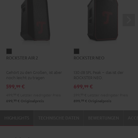
ROCKSTER
ROCKSTER
ROCKSTER AIR 2
ROCKSTER NEO
AIR
NEO
2
Schwarz
Gehört zu den Großen, ist aber
130 dB SPL Peak – das ist der
Schwarz
noch leicht zu tragen
ROCKSTER NEO.
599,
€
699,
€
99
99
499,
99
€
Letzter niedrigster Preis
599,
99
€
Letzter niedrigster Preis
99
99
699,
€
Originalpreis
899,
€
Originalpreis
HIGHLIGHTS
TECHNISCHE DATEN
BEWERTUNGEN
ACCE