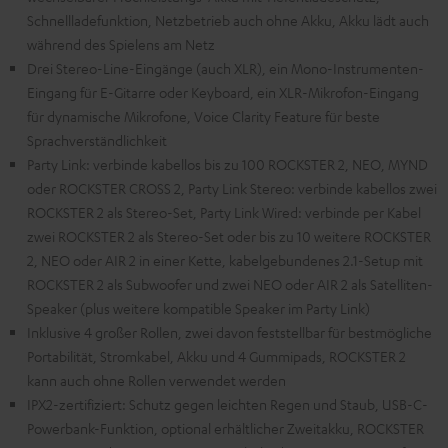
Schnellladefunktion, Netzbetrieb auch ohne Akku, Akku lädt auch
während des Spielens am Netz
Drei Stereo-Line-Eingänge (auch XLR), ein Mono-Instrumenten-
Eingang für E-Gitarre oder Keyboard, ein XLR-Mikrofon-Eingang
für dynamische Mikrofone, Voice Clarity Feature für beste
Sprachverständlichkeit
Party Link: verbinde kabellos bis zu 100 ROCKSTER 2, NEO, MYND
oder ROCKSTER CROSS 2, Party Link Stereo: verbinde kabellos zwei
ROCKSTER 2 als Stereo-Set, Party Link Wired: verbinde per Kabel
zwei ROCKSTER 2 als Stereo-Set oder bis zu 10 weitere ROCKSTER
2, NEO oder AIR 2 in einer Kette, kabelgebundenes 2.1-Setup mit
ROCKSTER 2 als Subwoofer und zwei NEO oder AIR 2 als Satelliten-
Speaker (plus weitere kompatible Speaker im Party Link)
Inklusive 4 großer Rollen, zwei davon feststellbar für bestmögliche
Portabilität, Stromkabel, Akku und 4 Gummipads, ROCKSTER 2
kann auch ohne Rollen verwendet werden
IPX2-zertifiziert: Schutz gegen leichten Regen und Staub, USB-C-
Powerbank-Funktion, optional erhältlicher Zweitakku, ROCKSTER