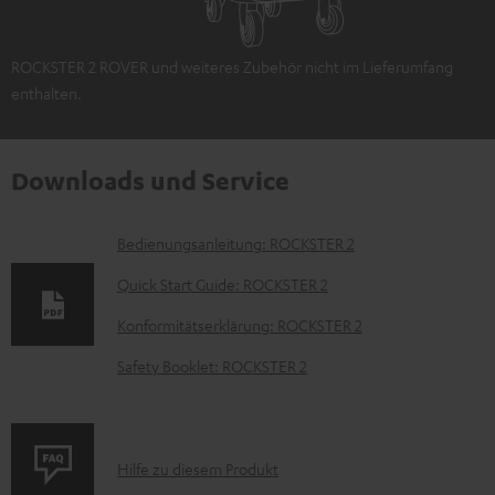
ROCKSTER 2 ROVER und weiteres Zubehör nicht im Lieferumfang
enthalten.
Downloads und Service
D
Bedienungsanleitung: ROCKSTER 2
o
Quick Start Guide: ROCKSTER 2
k
Konformitätserklärung: ROCKSTER 2
u
Safety Booklet: ROCKSTER 2
m
e
n
P
Hilfe zu diesem Produkt
t