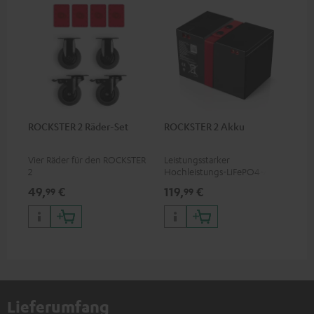
ROCKSTER 2 Räder-Set
ROCKSTER 2 Akku
Vier Räder für den ROCKSTER
Leistungsstarker
2
Hochleistungs-LiFePO4-Akku
mit Tiefentladeschutz für den
49,
€
119,
€
99
99
ROCKSTER 2
Lieferumfang