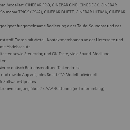
ndbar-Modellen: CINEBAR PRO, CINEBAR ONE, CINEDECK, CINEBAR
n), Soundbar TRIOS (CS42), CINEBAR DUETT, CINEBAR ULTIMA, CINEBAR
: geeignet für gemeinsame Bedienung einer Teufel Soundbar und des
ststoff-Tasten mit Metall-Kontaktmembranen an der Unterseite und
mit Abriebschutz
eltasten sowie Steuerring und OK-Taste, viele Sound-Modi und
sten
isieren optisch Betriebsmodi und Tastendruck
 und ruwido App auf jedes Smart-TV-Modell individuell
ür Software-Updates
romversorgung über 2 x AAA-Batterien (im Lieferumfang)