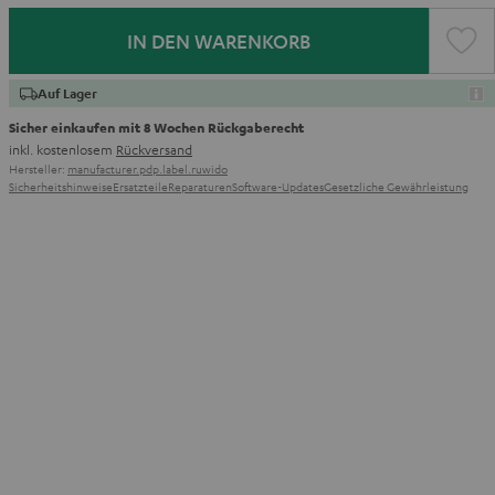
IN DEN WARENKORB
Auf Lager
Sicher einkaufen mit 8 Wochen Rückgaberecht
inkl. kostenlosem
Rückversand
Hersteller:
manufacturer.pdp.label.ruwido
Sicherheitshinweise
Ersatzteile
Reparaturen
Software-Updates
Gesetzliche Gewährleistung