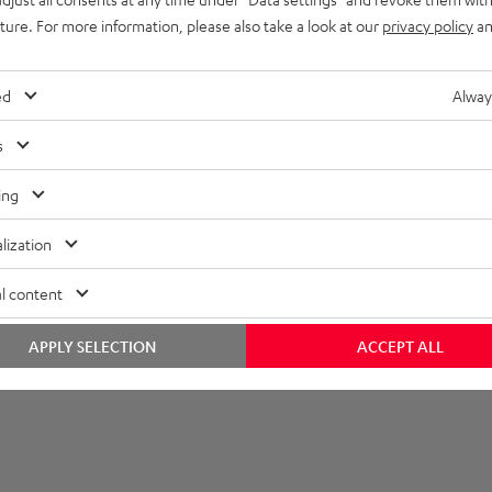
uture. For more information, please also take a look at our
privacy policy
an
ed
Alway
s
ing
lization
l content
APPLY SELECTION
ACCEPT ALL