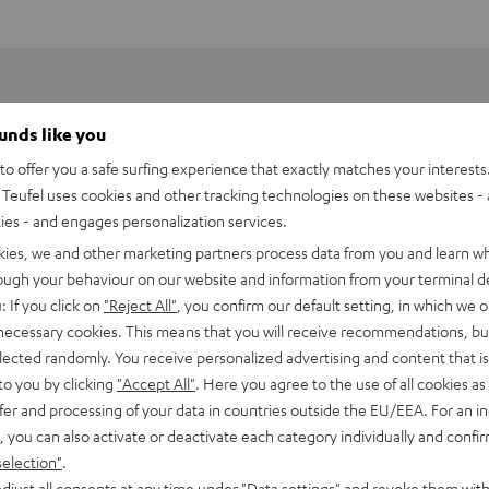
ounds like you
o offer you a safe surfing experience that exactly matches your interests.
Teufel uses cookies and other tracking technologies on these websites - 
ties - and engages personalization services.
kies, we and other marketing partners process data from you and learn w
rough your behaviour on our website and information from your terminal de
: If you click on
"Reject All"
, you confirm our default setting, in which we o
 necessary cookies. This means that you will receive recommendations, bu
elected randomly. You receive personalized advertising and content that is 
to you by clicking
"Accept All"
. Here you agree to the use of all cookies as 
fer and processing of your data in countries outside the EU/EEA. For an in
 UNIVERSAL Fernbedienung
, you can also activate or deactivate each category individually and confi
selection"
.
bmessungen
djust all consents at any time under "Data settings" and revoke them with