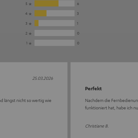
5
6
4
3
3
1
2
0
1
0
25.03.2026
Perfekt
d längst nicht so wertig wie
Nachdem die Fernbedienung 
funktioniert hat, habe ich n
Christiane B.