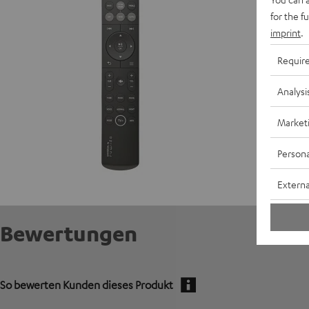
for the f
imprint
.
Requir
Analysi
Market
Persona
Externa
Bewertungen
So bewerten Kunden dieses Produkt