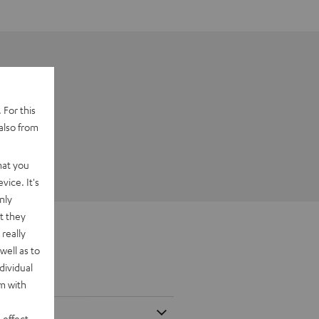
 For this
also from
hat you
vice. It's
nly
t they
really
well as to
dividual
rm with
 effect