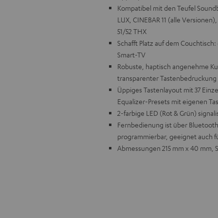
Kompatibel mit den Teufel Sou
LUX, CINEBAR 11 (alle Versione
51/52 THX
Schafft Platz auf dem Couchtisch
Smart-TV
Robuste, haptisch angenehme Kun
transparenter Tastenbedruckung 
Üppiges Tastenlayout mit 37 Einz
Equalizer-Presets mit eigenen Ta
2-farbige LED (Rot & Grün) signal
Fernbedienung ist über Bluetooth
programmierbar, geeignet auch f
Abmessungen 215 mm x 40 mm, St