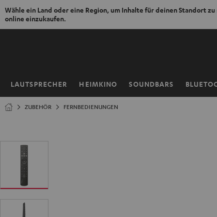
Wähle ein Land oder eine Region, um Inhalte für deinen Standort zu
online einzukaufen.
ZUM
NHALT
RINGEN
LAUTSPRECHER
HEIMKINO
SOUNDBARS
BLUETO
Startseite
ZUBEHÖR
FERNBEDIENUNGEN