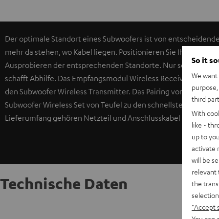
Der optimale Standort eines Subwoofers ist von entscheidend
mehr da stehen, wo Kabel liegen. Positionieren Sie Ihren Subwo
So it s
Ausprobieren der entsprechenden Standorte. Nur so lassen si
We want t
schafft Abhilfe. Das Empfangsmodul Wireless Receiver schließ
purpose, 
den Subwoofer Wireless Transmitter. Das Pairing von Receiver
third par
Subwoofer Wireless Set von Teufel zu den schnellsten überhaup
With coo
Lieferumfang gehören Netzteil und Anschlusskabel zum Ansch
like - th
up to you
activate
will be s
relevant 
Technische Daten
the trans
selection
"Accept 
Sub Co
You can a