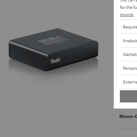
Sendemo
for the f
imprint
.
Requir
Analysi
Market
Persona
Externa
Mono-Ci