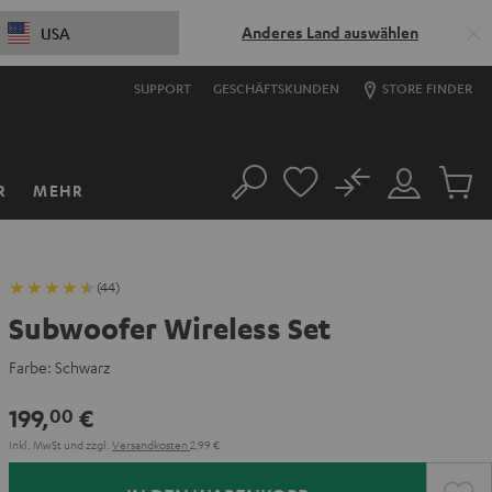
Anderes Land auswählen
USA
SUPPORT
GESCHÄFTSKUNDEN
STORE FINDER
No
R
MEHR
Suche
Mein
Artikel
Konto
im
Warenk
(44)
Subwoofer Wireless Set
Farbe:
Schwarz
199,
€
00
Inkl. MwSt
und zzgl.
Versandkosten
2,99 €