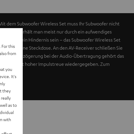
Mit dem Subwoofer Wireless Set muss Ihr Subwoofer nicht
te Position erhält man meist nur durch ein aufwendiges
n dabei ein Hindernis sein – das Subwoofer Wireless Set
 For this
ne vorhandene Steckdose. An den AV-Receiver schließen Sie
also from
als 20 ms Verzögerung bei der Audio-Übertragung gehört das
präzise und mit hoher Impulstreue wiedergegeben. Zum
hat you
vice. It's
nly
t they
really
well as to
dividual
rm with
 effect