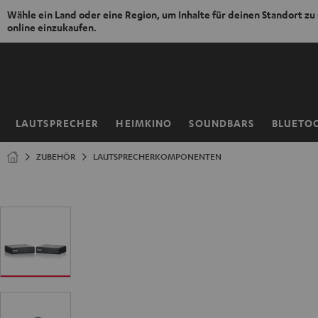
Wähle ein Land oder eine Region, um Inhalte für deinen Standort zu
online einzukaufen.
ZUM
NHALT
RINGEN
LAUTSPRECHER
HEIMKINO
SOUNDBARS
BLUETO
Startseite
ZUBEHÖR
LAUTSPRECHERKOMPONENTEN