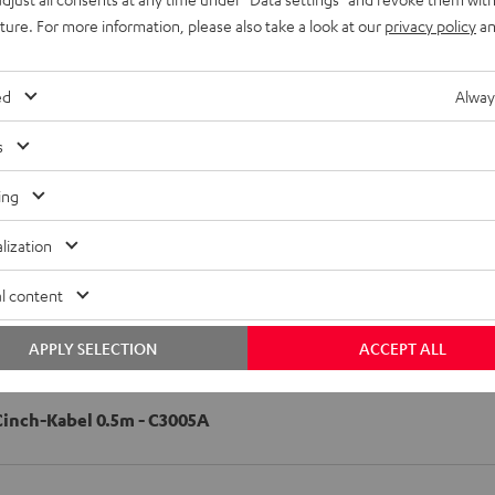
dul zum kabellosen Senden eines Subwoofer-Signals
uture. For more information, please also take a look at our
privacy policy
an
ed
Alway
s
ing
lization
l content
APPLY SELECTION
ACCEPT ALL
nch-Kabel 0.5m - C3005A