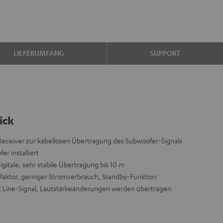
LIEFERUMFANG
SUPPORT
ick
 Receiver zur kabellosen Übertragung des Subwoofer-Signals
r installiert
digitale, sehr stabile Übertragung bis 10 m
rmfaktor, geringer Stromverbrauch, Standby-Funktion
t Line-Signal, Lautstärkeänderungen werden übertragen