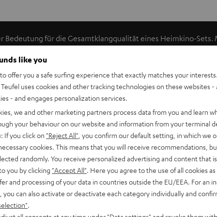
er Bedeutung für die Gesamtklangqualität eines Heimkino-Sets. 
ofer dort, wo eine optimale Klangqualität erreicht wird. Die bes
ounds like you
ch störende Reflexionen oder Raummoden vermeiden. Kabel könne
o offer you a safe surfing experience that exactly matches your interests.
en Sie an den Subwoofer-Eingang. Das Netzteil stecken Sie in ei
Teufel uses cookies and other tracking technologies on these websites - 
 und Transmitter erfolgt automatisch in Sekunden. Mit weniger 
ties - and engages personalization services.
t. Die Übertragung erfolgt verlustfrei. Der Bass wird sauber, 
kies, we and other marketing partners process data from you and learn w
luss am AV-Receiver.
rough your behaviour on our website and information from your terminal de
: If you click on
"Reject All"
, you confirm our default setting, in which we o
 necessary cookies. This means that you will receive recommendations, bu
elected randomly. You receive personalized advertising and content that is 
to you by clicking
"Accept All"
. Here you agree to the use of all cookies as 
fer and processing of your data in countries outside the EU/EEA. For an in
, you can also activate or deactivate each category individually and confi
selection"
.
nnect TX
djust all consents at any time under "Data settings" and revoke them with