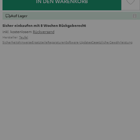
IN DEN WARENKORB
Auf Lager
Sicher einkaufen mit 8 Wochen Rückgaberecht
inkl. kostenlosem
Rückversand
Hersteller:
Teufel
Sicherheitshinweise
Ersatzteile
Reparaturen
Software-Updates
Gesetzliche Gewährleistung