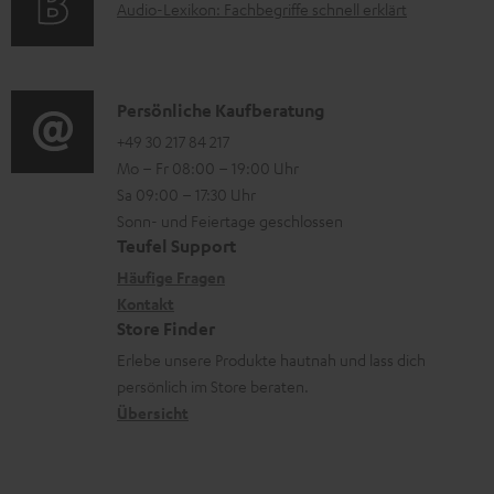
A
Audio-Lexikon: Fachbegriffe schnell erklärt
r
e
i
u
m
n
o
d
a
n
i
K
Persönliche Kaufberatung
t
e
o
o
+49 30 217 84 217
i
n
Mo – Fr 08:00 – 19:00 Uhr
-
n
o
z
Sa 09:00 – 17:30 Uhr
L
t
n
u
Sonn- und Feiertage geschlossen
e
a
e
Teufel Support
m
x
k
n
Häufige Fragen
V
i
Kontakt
t
z
e
Store Finder
k
d
u
r
Erlebe unsere Produkte hautnah und lass dich
o
a
r
s
persönlich im Store beraten.
n
t
G
Übersicht
a
e
a
n
n
r
d