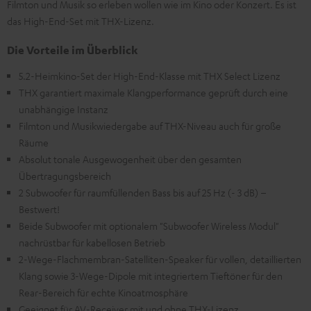
Filmton und Musik so erleben wollen wie im Kino oder Konzert. Es ist
das High-End-Set mit THX-Lizenz.
Die Vorteile im Überblick
5.2-Heimkino-Set der High-End-Klasse mit THX Select Lizenz
THX garantiert maximale Klangperformance geprüft durch eine
unabhängige Instanz
Filmton und Musikwiedergabe auf THX-Niveau auch für große
Räume
Absolut tonale Ausgewogenheit über den gesamten
Übertragungsbereich
2 Subwoofer für raumfüllenden Bass bis auf 25 Hz (- 3 dB) –
Bestwert!
Beide Subwoofer mit optionalem "Subwoofer Wireless Modul"
nachrüstbar für kabellosen Betrieb
2-Wege-Flachmembran-Satelliten-Speaker für vollen, detaillierten
Klang sowie 3-Wege-Dipole mit integriertem Tieftöner für den
Rear-Bereich für echte Kinoatmosphäre
Geeignet für AV-Receiver mit und ohne THX-Lizenz