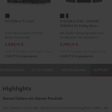
SYSTEM
SYSTEM
SYSTEM
SYSTEM 6 "5.1-Set"
SYSTEM 6 THX + DENON
6
6
6
X3800H für Dolby Atmos
"5.1-
THX
THX
"5.2.4-Set"
Kino-Sound dank THX mit
Mit Dolby-Atmos-Speaker und
Set"
+
+
einem Subwoofer
AV-Receiver der Spitzenklasse
Schwarz
DENON
DENON
1.499,
€
3.799,
€
99
99
X3800H
X3800H
1.099,
99
€
Letzter niedrigster Preis
3.199,
99
€
Letzter niedrigster Preis
für
für
99
99
1.599,
€
Originalpreis
4.399,
€
Originalpreis
Dolby
Dolby
Atmos
Atmos
BEWERTUNGEN
ACCESSORIES
LIEFERUMFANG
SUPPORT
"5.2.4-
"5.2.4-
Set"
Set"
Schwarz
Schwarz
Highlights
/
Weiß
Darum lieben wir dieses Produkt
Das System 6 ist für alle, die keine Kompromisse eingehen wollen, die