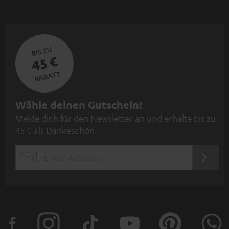
BIS ZU
45 €
RABATT
N
Wähle deinen Gutschein!
Melde dich für den Newsletter an und erhalte bis zu
e
45 € als Dankeschön.
w
s
JETZT
EMAIL
l
ANME
WIDGET
e
t
t
e