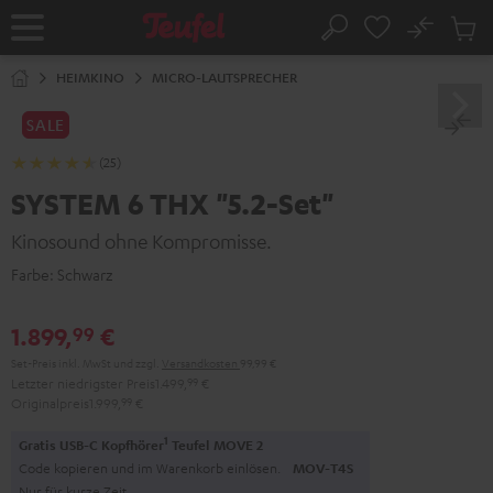
ZUM
NHALT
No
Abs
Startseite
Suche
RINGEN
Artike
im
HEIMKINO
MICRO-LAUTSPRECHER
Waren
SALE
(25)
SYSTEM 6 THX "5.2-Set"
Kinosound ohne Kompromisse.
Farbe:
Schwarz
1.899,
€
99
Set-Preis inkl. MwSt
und zzgl.
Versandkosten
99,99 €
Letzter niedrigster Preis
1.499,
99
€
Originalpreis
1.999,
99
€
1
Gratis USB-C Kopfhörer
Teufel MOVE 2
Code kopieren und im Warenkorb einlösen.
MOV-T4S
Nur für kurze Zeit