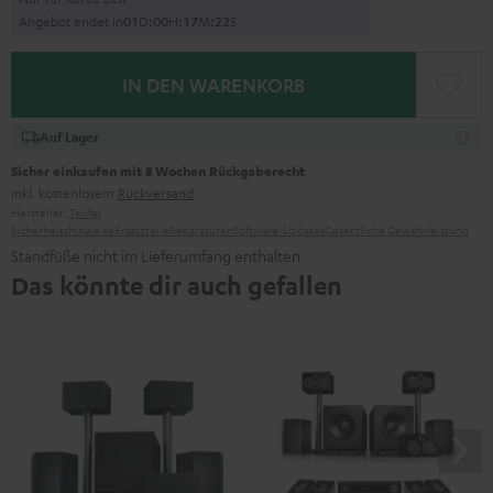
Angebot endet in
0
1
D
:
0
0
H
:
1
7
M
:
2
1
S
IN DEN WARENKORB
Auf Lager
Sicher einkaufen mit 8 Wochen Rückgaberecht
inkl. kostenlosem
Rückversand
Hersteller:
Teufel
Sicherheitshinweise
Ersatzteile
Reparaturen
Software-Updates
Gesetzliche Gewährleistung
Standfüße nicht im Lieferumfang enthalten
Das könnte dir auch gefallen