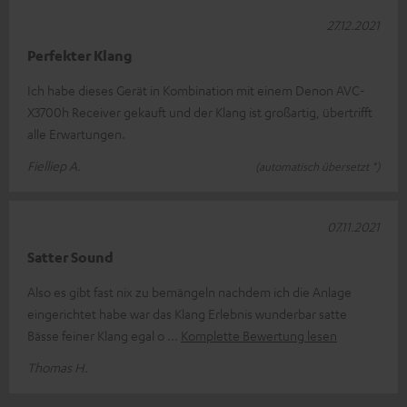
27.12.2021
Perfekter Klang
Ich habe dieses Gerät in Kombination mit einem Denon AVC-
X3700h Receiver gekauft und der Klang ist großartig, übertrifft
alle Erwartungen.
Fielliep A.
(automatisch übersetzt *)
07.11.2021
Satter Sound
Also es gibt fast nix zu bemängeln nachdem ich die Anlage
eingerichtet habe war das Klang Erlebnis wunderbar satte
Bässe feiner Klang egal o
Komplette Bewertung lesen
Thomas H.