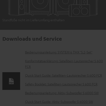
Standfüße nicht im Lieferumfang enthalten
Downloads und Service
D
Bedienungsanleitung: SYSTEM 6 THX "5.2-Set"
o
Konformitätserklärung: Satelliten-Lautsprecher S 600
k
FCR
u
Quick Start Guide: Satelliten-Lautsprecher S 600 FCR
m
Safety Booklet: Satelliten-Lautsprecher S 600 FCR
e
Bedienungsanleitung: Aktiv-Subwoofer S 6000 SW
n
t
Quick Start Guide: Aktiv-Subwoofer S 6000 SW