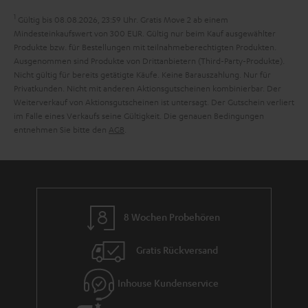
a
1
Gültig bis 08.08.2026, 23:59 Uhr. Gratis Move 2 ab einem
n
Mindesteinkaufswert von 300 EUR. Gültig nur beim Kauf ausgewählter
Produkte bzw. für Bestellungen mit teilnahmeberechtigten Produkten.
t
Ausgenommen sind Produkte von Drittanbietern (Third-Party-Produkte).
i
Nicht gültig für bereits getätigte Käufe. Keine Barauszahlung. Nur für
Privatkunden. Nicht mit anderen Aktionsgutscheinen kombinierbar. Der
e
Weiterverkauf von Aktionsgutscheinen ist untersagt. Der Gutschein verliert
im Falle eines Verkaufs seine Gültigkeit. Die genauen Bedingungen
entnehmen Sie bitte den
AGB
.
8 Wochen Probehören
Gratis Rückversand
Inhouse Kundenservice