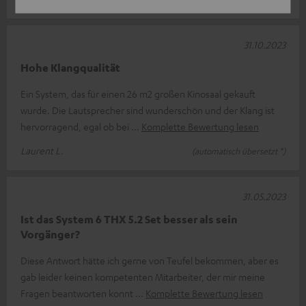
31.10.2023
Hohe Klangqualität
Ein System, das für einen 26 m2 großen Kinosaal gekauft
wurde. Die Lautsprecher sind wunderschön und der Klang ist
hervorragend, egal ob bei
Komplette Bewertung lesen
Laurent L.
(automatisch übersetzt *)
31.05.2023
Ist das System 6 THX 5.2 Set besser als sein
Vorgänger?
Diese Antwort hätte ich gerne von Teufel bekommen, aber es
gab leider keinen kompetenten Mitarbeiter, der mir meine
Fragen beantworten konnt
Komplette Bewertung lesen