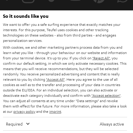
r
a
So it sounds like you
n
We want to offer you a safe surfing experience that exactly matches your
Kategorien
interests. For this purpose, Teufel uses cookies and other tracking
m
technologies on these websites - also from third parties - and engages
personalization services.
HEIMKINO
e
Unternehmen
With cookies, we and other marketing partners process data from you and
l
learn what you like - through your behaviour on our website and information
HEIMKINO-KOMPLETTANLAGEN
SUPPORT
from your terminal device. It's up to you: If you click on
"Reject All"
, you
d
Teufel Onlineshops
confirm our default setting, in which we only activate necessary cookies. This
SOUNDBARS
u
means that you will receive recommendations, but they will be selected
KARRIERE
randomly. You receive personalized advertising and content that is really
DEUTSCHLAND
n
relevant to you by clicking
"Accept All"
. Here you agree to the use of all
STEREO
PRESSE & MARKETING
cookies as well as to the transfer and processing of your data in countries
g
outside the EU/EEA. For an individual selection, you can also activate or
ÖSTERREICH
SMART HOME
deactivate each category individually and confirm with
"Accept selection"
.
GESCHÄFTSKUNDEN
You can adjust all consents at any time under "Data settings" and revoke
them with effect for the future. For more information, please also take a look
SCHWEIZ
BLUETOOTH-LAUTSPRECHER
PARTNERPROGRAMM
at our
privacy policy
and the
imprint
.
KOPFHÖRER
NIEDERLANDE
BLOG
Required
Always active
BLUETOOTH-KOPFHÖRER