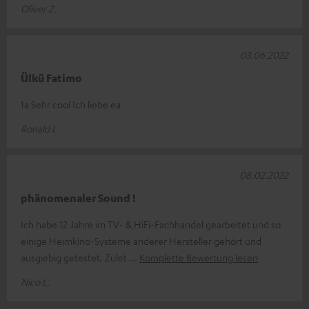
Oliver Z.
03.06.2022
Ülkü Fatimo
1a Sehr cool Ich liebe ea
Ronald L.
08.02.2022
phänomenaler Sound !
Ich habe 12 Jahre im TV- & HiFi-Fachhandel gearbeitet und so
einige Heimkino-Systeme anderer Hersteller gehört und
ausgiebig getestet. Zulet
Komplette Bewertung lesen
Nico L.