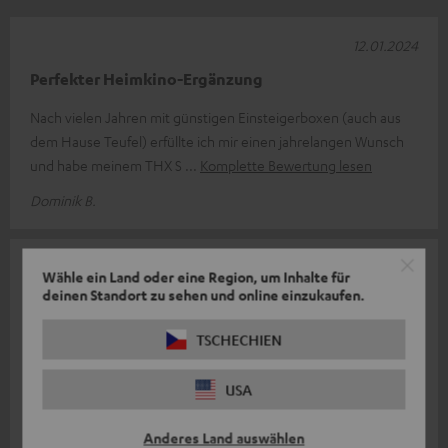
12.01.2024
Perfekter Heimkino-Ergänzung
Nach vielen Jahren mit günstigen Einsteigerboxen (auch aus
dem Hause Teufel) erfüllte ich mir einen jahrelangen Wunsch
und habe meinem THX S
Komplette Bewertung lesen
Dominik B.
30.11.2023
Wähle ein Land oder eine Region, um Inhalte für
deinen Standort zu sehen und online einzukaufen.
Klasse 👍
Vom Sound und Performance absolut Klasse.
TSCHECHIEN
Befestigungsmaterial bei den Rear (Surround) Boxen wäre
wünschenswert bei dem Preis. Super
USA
Komplette Bewertung lesen
Anderes Land auswählen
Florian D.