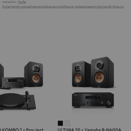
Hersteller:
Teufel
Sicherheitshinweise
Ersatzteile
Reparaturen
Software-Updates
Gesetzliche Gewährleistung
IMA
ULTIMA
ULTIMA
 KOMBO 2 + Pro-Ject
ULTIMA 20 + Yamaha R-N600A
20
20