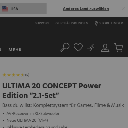
Anderes Land auswählen
USA
SUPPORT
GESCHÄFTSKUNDEN
STORE FINDER
No
R
MEHR
Suche
Mein
Artikel
Konto
im
Warenk
(5)
ULTIMA 20 CONCEPT Power
Edition "2.1-Set"
Bass du willst: Komplettsystem für Games, Filme & Musik
AV-Receiver im XL-Subwoofer
Neue ULTIMA 20 (Mk4)
Inklusive Fernbedienung und Kabel