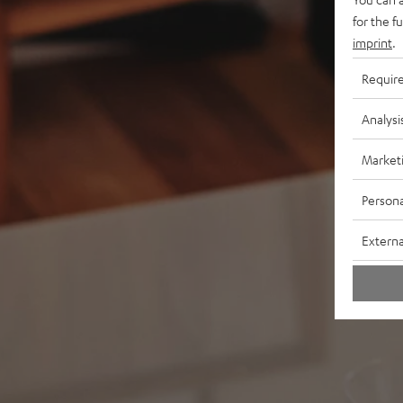
for the f
imprint
.
Requir
Analysi
Market
Persona
Externa