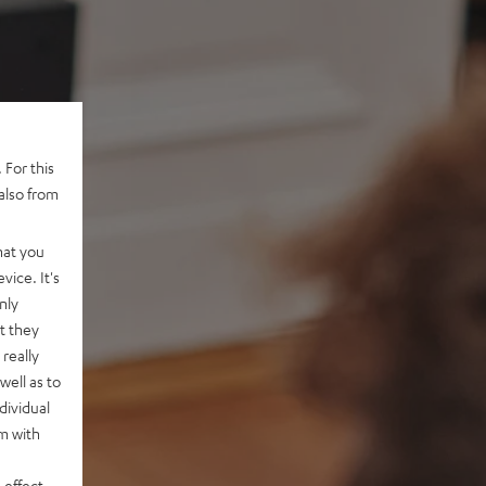
 For this
also from
hat you
vice. It's
nly
t they
really
well as to
dividual
rm with
 effect