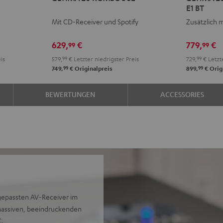
E1 BT
KOMBO
KOMBO
KOMBO
KOM
Mit CD-Receiver und Spotify
Zusätzlich m
3
3
2
2
SE
SE
+
+
629,
€
779,
€
99
99
Schwarz
Weiß
Pro-
Pro-
is
579,
99
€
Letzter niedrigster Preis
729,
99
€
Letzte
Ject
Ject
99
99
749,
€
Originalpreis
899,
€
Orig
E1
E1
BT
BT
BEWERTUNGEN
ACCESSORIES
Schwarz
Weiß
gepassten AV-Receiver im
massiven, beeindruckenden
C.