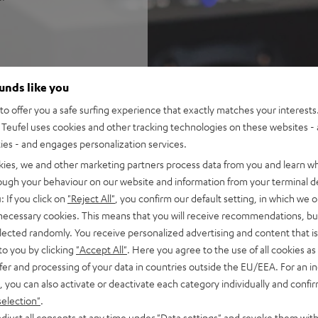
 eine ausgewogene,
ounds like you
ass bis 22 Hz, sehr hohe
o offer you a safe surfing experience that exactly matches your interests.
Teufel uses cookies and other tracking technologies on these websites - 
nd AAC sowie HDMI (ARC,
ties - and engages personalization services.
kies, we and other marketing partners process data from you and learn w
(Mk4) Regallautsprecher mit
rough your behaviour on our website and information from your terminal de
: If you click on
"Reject All"
, you confirm our default setting, in which we o
SP 2), M6-Schraube mit
 necessary cookies. This means that you will receive recommendations, bu
Standfuß oder Wandhalter
elected randomly. You receive personalized advertising and content that is 
Standby, Klangeinstellungen
to you by clicking
"Accept All"
. Here you agree to the use of all cookies as 
kabel und Fernbedienung
fer and processing of your data in countries outside the EU/EEA. For an in
, you can also activate or deactivate each category individually and confi
selection"
.
djust all consents at any time under "Data settings" and revoke them with