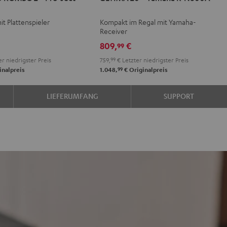
BO
+
+
it Plattenspieler
Kompakt im Regal mit Yamaha-
Yamaha
Yamaha
Receiver
R-
R-
809,
€
99
N600A
N600A
r niedrigster Preis
759,
99
€
Letzter niedrigster Preis
Schwarz
Weiß
99
inalpreis
1.048,
€
Originalpreis
LIEFERUMFANG
SUPPORT