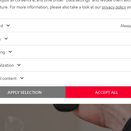
uture. For more information, please also take a look at our
privacy policy
an
ed
Alway
s
ing
lization
l content
APPLY SELECTION
ACCEPT ALL