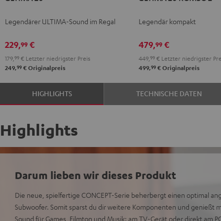
Schwarz
Weiß
KOMBO
KOMBO
Legendärer ULTIMA-Sound im Regal
Legendär kompakt
2
2
Schwarz
Weiß
229,
€
479,
€
99
99
179,
99
€
Letzter niedrigster Preis
449,
99
€
Letzter niedrigster Pre
99
99
249,
€
Originalpreis
499,
€
Originalpreis
HIGHLIGHTS
TECHNISCHE DATEN
Highlights
Darum lieben wir dieses Produkt
Die neue, spielfertige CONCEPT-Serie beherbergt einen optimal an
Subwoofer. Somit sparst du dir weitere Komponenten und genießt 
Sound für Games, Filmton und Musik: am TV-Gerät oder direkt am P