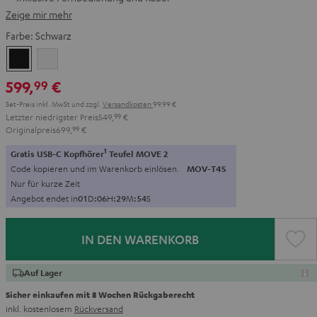
Zeige mir mehr
Farbe:
Schwarz
Schwarz
Weiß
599,
€
99
Set-Preis inkl. MwSt
und zzgl.
Versandkosten
99,99 €
Letzter niedrigster Preis
549,
99
€
Originalpreis
699,
99
€
1
Gratis USB-C Kopfhörer
Teufel MOVE 2
Code kopieren und im Warenkorb einlösen.
MOV-T4S
Nur für kurze Zeit
Angebot endet in
0
1
D
:
0
6
H
:
2
9
M
:
5
2
S
IN DEN WARENKORB
Auf Lager
Sicher einkaufen mit 8 Wochen Rückgaberecht
inkl. kostenlosem
Rückversand