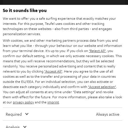
WIDGET
e
So it sounds like you
t
We want to offer you a safe surfing experience that exactly matches your
t
interests. For this purpose, Teufel uses cookies and other tracking
technologies on these websites - also from third parties - and engages
e
personalization services.
r
With cookies, we and other marketing partners process data from you and
learn what you like - through your behaviour on our website and information
a
from your terminal device. It's up to you: If you click on
"Reject All"
, you
n
confirm our default setting, in which we only activate necessary cookies. This
Kategorien
means that you will receive recommendations, but they will be selected
m
randomly. You receive personalized advertising and content that is really
relevant to you by clicking
"Accept All"
. Here you agree to the use of all
HEIMKINO
e
Unternehmen
cookies as well as to the transfer and processing of your data in countries
l
outside the EU/EEA. For an individual selection, you can also activate or
HEIMKINO-KOMPLETTANLAGEN
deactivate each category individually and confirm with
"Accept selection"
.
SUPPORT
d
Teufel Onlineshops
You can adjust all consents at any time under "Data settings" and revoke
them with effect for the future. For more information, please also take a look
SOUNDBARS
u
KARRIERE
at our
privacy policy
and the
imprint
.
DEUTSCHLAND
n
STEREO
PRESSE & MARKETING
Required
Always active
g
ÖSTERREICH
SMART HOME
GESCHÄFTSKUNDEN
Analysis