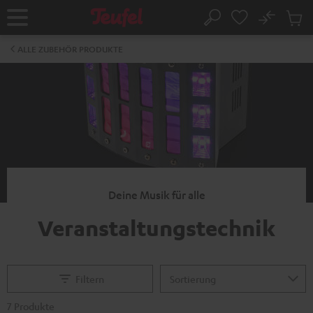
ZUM
NHALT
No
Abs
Startseite
Suche
RINGEN
Artike
im
ALLE ZUBEHÖR PRODUKTE
Waren
Deine Musik für alle
Veranstaltungstechnik
Filtern
7 Produkte