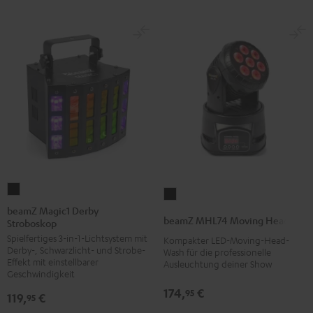
beamZ
beamZ
Magic1
beamZ Magic1 Derby
MHL74
beamZ MHL74 Moving Head
Stroboskop
Derby
Moving
Spielfertiges 3-in-1-Lichtsystem mit
Stroboskop
Kompakter LED-Moving-Head-
Head
Derby-, Schwarzlicht- und Strobe-
Wash für die professionelle
Schwarz
Schwarz
Effekt mit einstellbarer
Ausleuchtung deiner Show
Geschwindigkeit
174,
€
95
119,
€
95