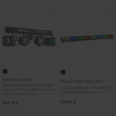
beamZ
beamZ
Party-
LCB144
beamZ Party-Bar2
beamZ LCB144 MKII LED-Bar
Bar2
MKII
Spielfertige LED-DMX-Lichtanlage
LED Colour Bar mit 144 x SMD-LED
inklusive höhenverstellbarem Stativ
Schwarz
LED-
in den Farben Rot, Grün und Blau
und IR-Fernbedienung
Bar
109,
€
95
209,
€
95
Schwarz