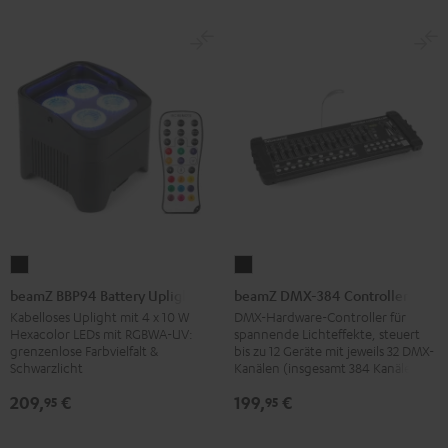
beamZ
beamZ
BBP94
DMX-
beamZ BBP94 Battery Uplight
beamZ DMX-384 Controller
Battery
384
Kabelloses Uplight mit 4 x 10 W
DMX-Hardware-Controller für
Hexacolor LEDs mit RGBWA-UV:
spannende Lichteffekte, steuert
Uplight
Controller
grenzenlose Farbvielfalt &
bis zu 12 Geräte mit jeweils 32 DMX-
Schwarz
Schwarz
Schwarzlicht
Kanälen (insgesamt 384 Kanäle)
209,
€
199,
€
95
95