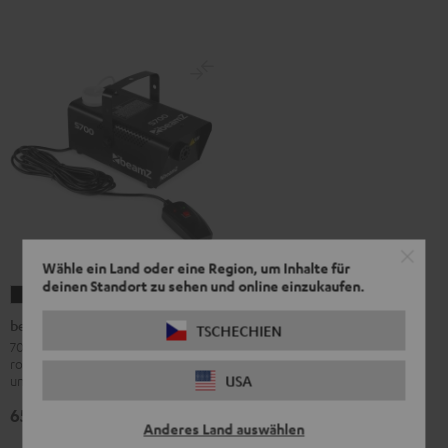
Wähle ein Land oder eine Region, um Inhalte für
deinen Standort zu sehen und online einzukaufen.
beamZ
S700
beamZ S700 Nebelmaschine
TSCHECHIEN
Nebelmaschine
700-Watt-Nebelmaschine in
robuster Ausführung für Bühne, Bar
Schwarz
USA
und Club
65,
€
95
Anderes Land auswählen