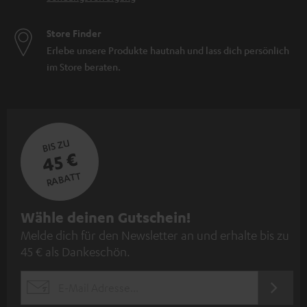
Store Finder
Erlebe unsere Produkte hautnah und lass dich persönlich
im Store beraten.
BIS ZU
45 €
RABATT
N
Wähle deinen Gutschein!
Melde dich für den Newsletter an und erhalte bis zu
e
45 € als Dankeschön.
w
s
JETZT
EMAIL
l
ANME