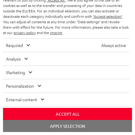
relevant to you by clicking
"Accept All"
. Here you agree to the use of all
a
cookies as well as to the transfer and processing of your data in countries
outside the EU/EEA. For an individual selection, you can also activate or
n
Kategorien
deactivate each category individually and confirm with
"Accept selection"
.
m
You can adjust all consents at any time under "Data settings" and revoke
them with effect for the future. For more information, please also take a look
HEIMKINO
e
Unternehmen
at our
privacy policy
and the
imprint
.
l
HEIMKINO-KOMPLETTANLAGEN
Required
Always active
SUPPORT
d
Teufel Onlineshops
SOUNDBARS
u
Analysis
KARRIERE
DEUTSCHLAND
n
STEREO
Marketing
PRESSE & MARKETING
g
ÖSTERREICH
SMART HOME
Personalization
GESCHÄFTSKUNDEN
SCHWEIZ
BLUETOOTH-LAUTSPRECHER
External content
PARTNERPROGRAMM
KOPFHÖRER
NIEDERLANDE
BLOG
ACCEPT ALL
BLUETOOTH-KOPFHÖRER
Chat
APPLY SELECTION
NEWSLETTER
starten
BELGIEN