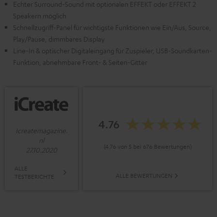
Echter Surround-Sound mit optionalen EFFEKT oder EFFEKT 2
Speakern möglich
Schnellzugriff-Panel für wichtigste Funktionen wie Ein/Aus, Source,
Play/Pause, dimmbares Display
Line-In & optischer Digitaleingang für Zuspieler, USB-Soundkarten-
Funktion, abnehmbare Front- & Seiten-Gitter
4.76
Icreatemagazine.
nl
(4.76 von 5 bei 676 Bewertungen)
27.10.2020
ALLE
ALLE BEWERTUNGEN
TESTBERICHTE