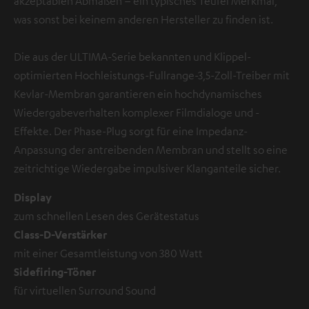
akzeptablen Abmaßen – ein typisches Teufel Merkmal,
was sonst bei keinem anderen Hersteller zu finden ist.
Die aus der ULTIMA-Serie bekannten und Klippel-
optimierten Hochleistungs-Fullrange-3,5-Zoll-Treiber mit
Kevlar-Membran garantieren ein hochdynamisches
Wiedergabeverhalten komplexer Filmdialoge und -
Effekte. Der Phase-Plug sorgt für eine Impedanz-
Anpassung der antreibenden Membran und stellt so eine
zeitrichtige Wiedergabe impulsiver Klanganteile sicher.
Display
zum schnellen Lesen des Gerätestatus
Class-D-Verstärker
mit einer Gesamtleistung von 380 Watt
Sidefiring-Töner
für virtuellen Surround Sound