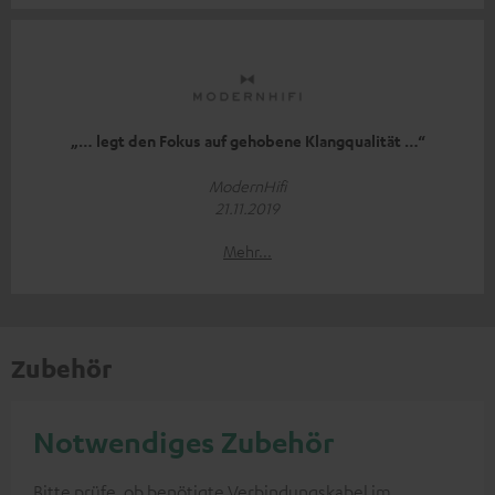
„… legt den Fokus auf gehobene Klangqualität …“
ModernHifi
21.11.2019
Mehr...
Zubehör
Notwendiges Zubehör
Bitte prüfe, ob benötigte Verbindungskabel im