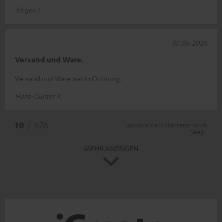
Jürgen L.
30.06.2026
Versand und Ware.
Versand und Ware war in Ordnung.
Hans-Günter K.
*
10
/ 676
automatisiert übersetzt durch
DeepL
MEHR ANZEIGEN