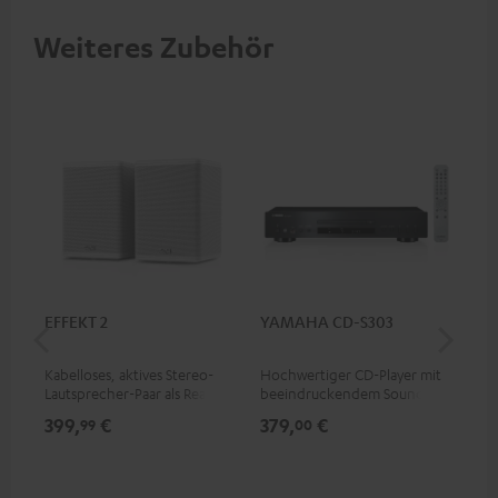
Weiteres Zubehör
EFFEKT 2
YAMAHA CD-S303
Pan
DP
Kabelloses, aktives Stereo-
Hochwertiger CD-Player mit
Ult
Lautsprecher-Paar als Rear-
beeindruckendem Sound und
Dol
Speaker-Erweiterungsset für
wertiger Verarbeitung
Unt
399,
€
379,
€
17
99
00
geeignete Teufel Systeme
HDR
Bil
Kon