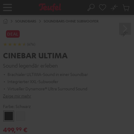
ZUM
NHALT
No
Abs
Startseite
Suche
RINGEN
Artike
im
SOUNDBARS
SOUNDBARS OHNE SUBWOOFER
Waren
DEAL
(676)
CINEBAR ULTIMA
Sound legendär erleben
Brachialer ULTIMA-Sound in einer Soundbar
Integrierter XXL-Subwoofer
Virtueller Dynamore® Ultra Surround Sound
Zeige mir mehr
Farbe:
Schwarz
Schwarz
Weiß
499,
€
99