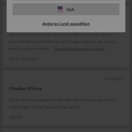
USA
21.07.2026
Guter Sound, einfacher Anschluss!
Anderes Land auswählen
Das Gerät ist schon sehr wuchtig. Dafür stimmt der Sound,
auch die Bässe! Ich habe mir die Cinebar gekauft, da ich nur
eine Zusatzbox haben
Komplette Bewertung lesen
Hans-Helmut P.
10.07.2026
Cinebar Ultima
WOW, ich bin begeistert Kraftvoller klarer Sound, wird nicht
mein letzter Teufel Lautsprecher sein!!!
Olaf M.