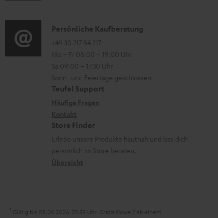
m
o
l
d
a
n
a
i
K
Persönliche Kaufberatung
t
e
d
o
o
+49 30 217 84 217
i
n
e
Mo – Fr 08:00 – 19:00 Uhr
-
n
o
z
n
Sa 09:00 – 17:30 Uhr
L
t
n
u
Sonn- und Feiertage geschlossen
e
a
e
Teufel Support
m
x
k
n
Häufige Fragen
V
i
Kontakt
t
z
e
Store Finder
k
d
u
r
Erlebe unsere Produkte hautnah und lass dich
o
a
r
s
persönlich im Store beraten.
n
t
G
Übersicht
a
e
a
n
n
r
d
a
1
Gültig bis 08.08.2026, 23:59 Uhr. Gratis Move 2 ab einem