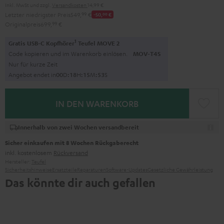
Inkl. MwSt
und zzgl.
Versandkosten
14,99 €
Letzter niedrigster Preis
549,
99
€
-50,
00
€
Originalpreis
699,
99
€
1
Gratis USB-C Kopfhörer
Teufel MOVE 2
Code kopieren und im Warenkorb einlösen.
MOV-T4S
Nur für kurze Zeit
Angebot endet in
0
0
D
:
1
8
H
:
1
5
M
:
5
2
S
IN DEN WARENKORB
Innerhalb von zwei Wochen versandbereit
Sicher einkaufen mit 8 Wochen Rückgaberecht
inkl. kostenlosem
Rückversand
Hersteller:
Teufel
Sicherheitshinweise
Ersatzteile
Reparaturen
Software-Updates
Gesetzliche Gewährleistung
Das könnte dir auch gefallen