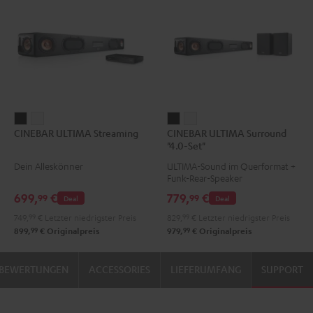
CINEBAR
CINEBAR
CINEBAR
CINEBAR
CINEBAR ULTIMA Streaming
CINEBAR ULTIMA Surround
ULTIMA
ULTIMA
ULTIMA
ULTIMA
"4.0-Set"
Streaming
Streaming
Surround
Surround
Dein Alleskönner
ULTIMA-Sound im Querformat +
Schwarz
Weiß
"4.0-
"4.0-
Funk-Rear-Speaker
Set"
Set"
699,
€
779,
€
99
99
Deal
Deal
Schwarz
Weiß
749,
99
€
Letzter niedrigster Preis
829,
99
€
Letzter niedrigster Preis
99
99
899,
€
Originalpreis
979,
€
Originalpreis
BEWERTUNGEN
ACCESSORIES
LIEFERUMFANG
SUPPORT