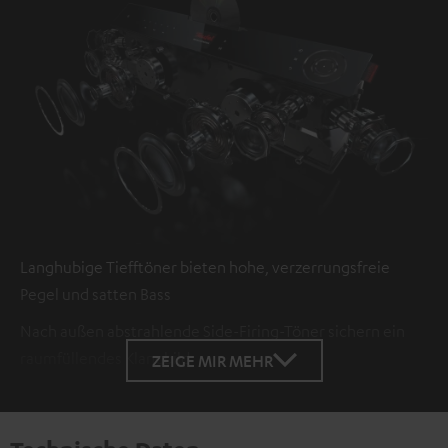
Langhubige Tiefftöner bieten hohe, verzerrungsfreie
Pegel und satten Bass
Nach außen abstrahlende Side-Firing-Töner sichern ein
raumfüllendes Klangbild
ZEIGE MIR MEHR