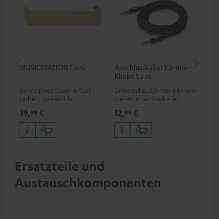
MUSICSTATION Cover
Anschlusskabel 3,5-mm-
Ver
Klinke 1,5 m
mm
Dekoratives Cover in fünf
Universelles 3,5-mm-Klinken-
Uni
Farben, passend für
Stereo-Anschlusskabel
Ste
MUSICSTATION
39,
€
12,
€
12
99
99
Ersatzteile und
Austauschkomponenten