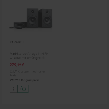
KOMBO 11
Mini-Stereo-Anlage in HiFi-
Qualität mit umfangreicher
Ausstattung, Nachfolger des
279,
€
99
Bestsellers KOMBO 22
229,
99
€
Letzter niedrigster
Preis
99
299,
€
Originalpreis