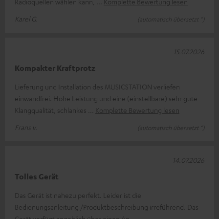
Radioquellen wählen kann,
Komplette Bewertung lesen
Karel G.
(automatisch übersetzt *)
15.07.2026
Kompakter Kraftprotz
Lieferung und Installation des MUSICSTATION verliefen
einwandfrei. Hohe Leistung und eine (einstellbare) sehr gute
Klangqualität, schlankes
Komplette Bewertung lesen
Frans v.
(automatisch übersetzt *)
14.07.2026
Tolles Gerät
Das Gerät ist nahezu perfekt. Leider ist die
Bedienungsanleitung /Produktbeschreibung irreführend. Das
Gerät verfügt angeblich über einen An