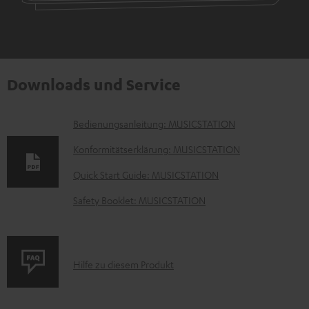
Downloads und Service
D
Bedienungsanleitung: MUSICSTATION
o
Konformitätserklärung: MUSICSTATION
k
Quick Start Guide: MUSICSTATION
u
Safety Booklet: MUSICSTATION
m
e
n
P
Hilfe zu diesem Produkt
t
r
e
o