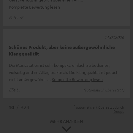
Komplette Bewertung lesen
Peter M.
14.07.2026
Schönes Produkt, aber keine außergewöhnliche
Klangqualität
Die Musicstation ist sehr kompakt, einfach zu bedienen,
vielseitig und im Alltag praktisch. Die Klangqualität ist jedoch
nicht außergewöhnli
Komplette Bewertung lesen
Elie L.
(automatisch übersetzt *)
*
10
/ 824
automatisiert übersetzt durch
DeepL
MEHR ANZEIGEN