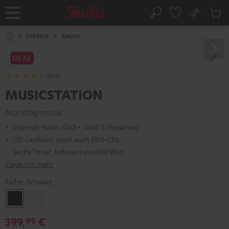
ZUM
NHALT
No
Abs
Startseite
Suche
RINGEN
Artike
im
STEREO
RADIO
Waren
DEAL
(824)
MUSICSTATION
Nonstop music
Internet-Radio, DAB+, UKW & Streaming
CD-Laufwerk spielt auch MP3-CDs
Sechs Töner, befeuert von 100 Watt
Zeige mir mehr
Farbe:
Schwarz
Schwarz
Weiß
399,
€
99