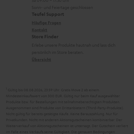
n
Sa 09:00 – 17:30 Uhr
L
t
n
u
Sonn- und Feiertage geschlossen
e
a
e
Teufel Support
m
x
k
n
Häufige Fragen
V
i
Kontakt
t
z
e
Store Finder
k
d
u
r
Erlebe unsere Produkte hautnah und lass dich
o
a
r
s
persönlich im Store beraten.
n
t
G
Übersicht
a
e
a
n
n
r
d
a
1
Gültig bis 08.08.2026, 23:59 Uhr. Gratis Move 2 ab einem
n
Mindesteinkaufswert von 300 EUR. Gültig nur beim Kauf ausgewählter
Produkte bzw. für Bestellungen mit teilnahmeberechtigten Produkten.
t
Ausgenommen sind Produkte von Drittanbietern (Third-Party-Produkte).
i
Nicht gültig für bereits getätigte Käufe. Keine Barauszahlung. Nur für
Privatkunden. Nicht mit anderen Aktionsgutscheinen kombinierbar. Der
e
Weiterverkauf von Aktionsgutscheinen ist untersagt. Der Gutschein verliert
im Falle eines Verkaufs seine Gültigkeit. Die genauen Bedingungen