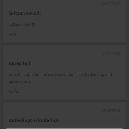
25.07.2026
Spitzen Sound!
Spitzen Sound!
N.N.
21.07.2026
Gutes Teil
Bin sehr zufrieden mit dem Gerät. Einfache Bedienung und
guter Sound.
Rolf Z.
18.07.2026
Unbedingt erforderlich