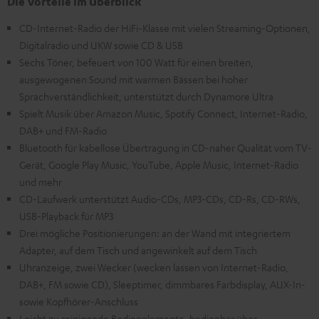
Die Vorteile im Überblick
CD-Internet-Radio der HiFi-Klasse mit vielen Streaming-Optionen,
Digitalradio und UKW sowie CD & USB
Sechs Töner, befeuert von 100 Watt für einen breiten,
ausgewogenen Sound mit warmen Bässen bei hoher
Sprachverständlichkeit, unterstützt durch Dynamore Ultra
Spielt Musik über Amazon Music, Spotify Connect, Internet-Radio,
DAB+ und FM-Radio
Bluetooth für kabellose Übertragung in CD-naher Qualität vom TV-
Gerät, Google Play Music, YouTube, Apple Music, Internet-Radio
und mehr
CD-Laufwerk unterstützt Audio-CDs, MP3-CDs, CD-Rs, CD-RWs,
USB-Playback für MP3
Drei mögliche Positionierungen: an der Wand mit integriertem
Adapter, auf dem Tisch und angewinkelt auf dem Tisch
Uhranzeige, zwei Wecker (wecken lassen von Internet-Radio,
DAB+, FM sowie CD), Sleeptimer, dimmbares Farbdisplay, AUX-In-
sowie Kopfhörer-Anschluss
Leicht zu reinigende Bedienelemente, bedienbar über