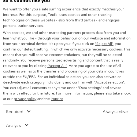
l
So it sounds like you
HEIMKINO-KOMPLETTANLAGEN
SUPPORT
d
Teufel Onlineshops
We want to offer you a safe surfing experience that exactly matches your
interests. For this purpose, Teufel uses cookies and other tracking
SOUNDBARS
u
KARRIERE
technologies on these websites - also from third parties - and engages
DEUTSCHLAND
personalization services.
n
STEREO
With cookies, we and other marketing partners process data from you and
PRESSE & MARKETING
g
learn what you like - through your behaviour on our website and information
ÖSTERREICH
SMART HOME
from your terminal device. It's up to you: If you click on
"Reject All"
, you
GESCHÄFTSKUNDEN
confirm our default setting, in which we only activate necessary cookies. This
means that you will receive recommendations, but they will be selected
SCHWEIZ
BLUETOOTH-LAUTSPRECHER
PARTNERPROGRAMM
randomly. You receive personalized advertising and content that is really
relevant to you by clicking
"Accept All"
. Here you agree to the use of all
KOPFHÖRER
cookies as well as to the transfer and processing of your data in countries
NIEDERLANDE
BLOG
outside the EU/EEA. For an individual selection, you can also activate or
deactivate each category individually and confirm with
"Accept selection"
.
BLUETOOTH-KOPFHÖRER
NEWSLETTER
You can adjust all consents at any time under "Data settings" and revoke
BELGIEN
them with effect for the future. For more information, please also take a look
STEREOANLAGEN
at our
privacy policy
and the
imprint
.
STORES
FRANKREICH
LAUTSPRECHER
Required
Always active
DEINE VORTEILE BEI TEUFEL
POLEN
ULTIMA-SERIE
Analysis
TEUFEL STORY
Technische Änderungen, Tippfehler und Irrtum vorbehalten. Das auf unseren