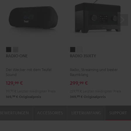
RADIO
RADIO
RADIO
RADIO
RADIO ONE
RADIO 3SIXTY
ONE
ONE
3SIXTY
3SIXTY
Black
Light
Schwarz
Weiß
Der Wecker mit dem Teufel
Radio, Streaming und bester
Gray
Sound
Raumklang
129,
€
299,
€
99
99
99,
99
€
Letzter niedrigster Preis
229,
99
€
Letzter niedrigster Preis
99
99
169,
€
Originalpreis
349,
€
Originalpreis
BEWERTUNGEN
ACCESSORIES
LIEFERUMFANG
SUPPORT