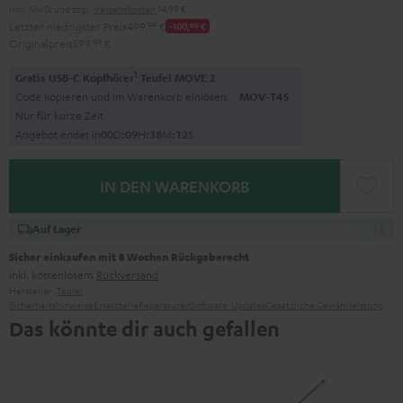
Inkl. MwSt
und zzgl.
Versandkosten
14,99 €
Letzter niedrigster Preis
499,
99
€
-100,
00
€
Originalpreis
599,
99
€
1
Gratis USB-C Kopfhörer
Teufel MOVE 2
Code kopieren und im Warenkorb einlösen.
MOV-T4S
Nur für kurze Zeit
Angebot endet in
0
0
D
:
0
9
H
:
3
8
M
:
1
1
S
IN DEN WARENKORB
Auf Lager
Sicher einkaufen mit 8 Wochen Rückgaberecht
inkl. kostenlosem
Rückversand
Hersteller:
Teufel
Sicherheitshinweise
Ersatzteile
Reparaturen
Software-Updates
Gesetzliche Gewährleistung
Das könnte dir auch gefallen