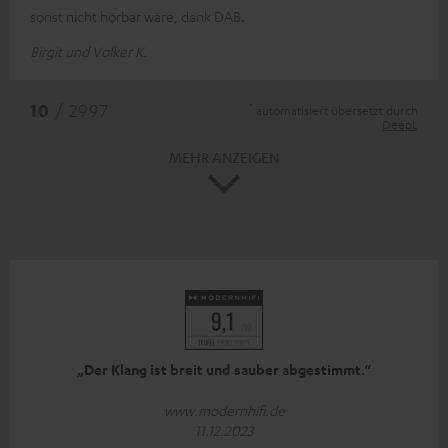
sonst nicht hörbar wäre, dank DAB.
Birgit und Volker K.
*
10
/ 2997
automatisiert übersetzt durch
DeepL
MEHR ANZEIGEN
„Der Klang ist breit und sauber abgestimmt.“
www.modernhifi.de
11.12.2023