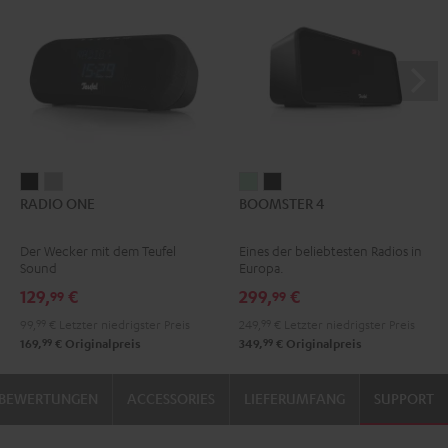
RADIO
RADIO
BOOMSTER
BOOMSTER
RADIO ONE
BOOMSTER 4
ONE
ONE
4
4
Black
Light
Mint
Night
Der Wecker mit dem Teufel
Eines der beliebtesten Radios in
Gray
Green
Black
Sound
Europa.
129,
€
299,
€
99
99
99,
99
€
Letzter niedrigster Preis
249,
99
€
Letzter niedrigster Preis
99
99
169,
€
Originalpreis
349,
€
Originalpreis
BEWERTUNGEN
ACCESSORIES
LIEFERUMFANG
SUPPORT