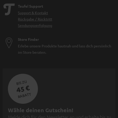
Teufel Support
Support & Kontakt
Rückgabe / Rücktritt
Sendungsverfolgung
Store Finder
Erlebe unsere Produkte hautnah und lass dich persönlich
im Store beraten.
BIS ZU
45 €
RABATT
N
Wähle deinen Gutschein!
Melde dich für den Newsletter an und erhalte bis zu