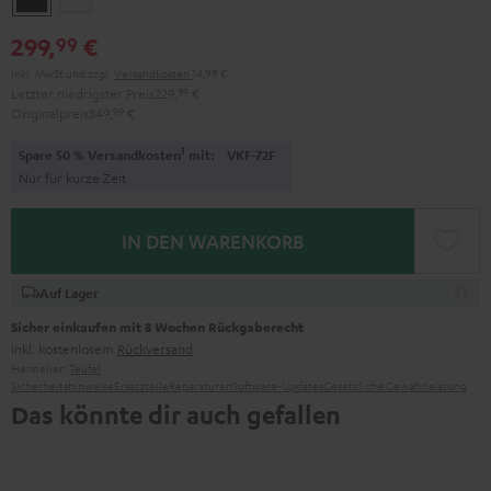
299,
€
99
Inkl. MwSt
und zzgl.
Versandkosten
14,99 €
Letzter niedrigster Preis
229,
99
€
Originalpreis
349,
99
€
1
Spare 50 % Versandkosten
mit:
VKF-72F
Nur für kurze Zeit
IN DEN WARENKORB
Auf Lager
Sicher einkaufen mit 8 Wochen Rückgaberecht
inkl. kostenlosem
Rückversand
Hersteller:
Teufel
Sicherheitshinweise
Ersatzteile
Reparaturen
Software-Updates
Gesetzliche Gewährleistung
Das könnte dir auch gefallen