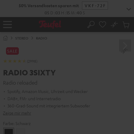
ZUM
50% Versandkosten sparen mit
VKF-72F
NHALT
RINGEN
05
D
:
03
H
:
15
M
:
39
S
No
Abs
Startseite
Suche
Artike
im
STEREO
RADIO
Waren
SALE
(2998)
RADIO 3SIXTY
Radio reloaded
Spotify, Amazon Music, Uhrzeit und Wecker
DAB+, FM- und Internetradio
360-Grad-Sound mit integriertem Subwoofer
Zeige mir mehr
Farbe:
Schwarz
Schwarz
Weiß