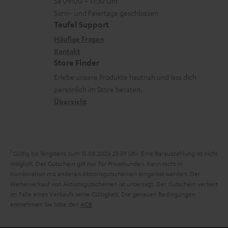
n
Sa 09:00 – 17:30 Uhr
L
t
n
u
Sonn- und Feiertage geschlossen
e
a
e
Teufel Support
m
x
k
n
Häufige Fragen
V
i
Kontakt
t
z
e
Store Finder
k
d
u
r
Erlebe unsere Produkte hautnah und lass dich
o
a
r
s
persönlich im Store beraten.
n
t
G
Übersicht
a
e
a
n
n
r
d
a
1
Gültig bis längstens zum 15.08.2026 23:59 Uhr.
Eine Barauszahlung ist nicht
n
möglich. Der Gutschein gilt nur für Privatkunden. Kann nicht in
Kombination mit anderen Aktionsgutscheinen eingelöst werden. Der
t
Weiterverkauf von Aktionsgutscheinen ist untersagt. Der Gutschein verliert
i
im Falle eines Verkaufs seine Gültigkeit. Die genauen Bedingungen
entnehmen Sie bitte den
AGB
.
e