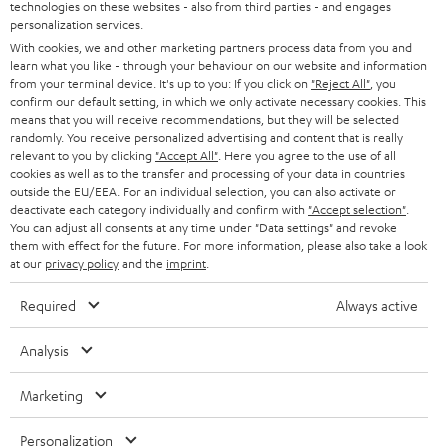
u
KARRIERE
technologies on these websites - also from third parties - and engages
DEUTSCHLAND
personalization services.
n
STEREO
With cookies, we and other marketing partners process data from you and
PRESSE & MARKETING
g
learn what you like - through your behaviour on our website and information
ÖSTERREICH
SMART HOME
from your terminal device. It's up to you: If you click on
"Reject All"
, you
GESCHÄFTSKUNDEN
confirm our default setting, in which we only activate necessary cookies. This
means that you will receive recommendations, but they will be selected
SCHWEIZ
BLUETOOTH-LAUTSPRECHER
PARTNERPROGRAMM
randomly. You receive personalized advertising and content that is really
relevant to you by clicking
"Accept All"
. Here you agree to the use of all
KOPFHÖRER
cookies as well as to the transfer and processing of your data in countries
NIEDERLANDE
BLOG
outside the EU/EEA. For an individual selection, you can also activate or
deactivate each category individually and confirm with
"Accept selection"
.
BLUETOOTH-KOPFHÖRER
NEWSLETTER
You can adjust all consents at any time under "Data settings" and revoke
BELGIEN
them with effect for the future. For more information, please also take a look
STEREOANLAGEN
at our
privacy policy
and the
imprint
.
STORES
FRANKREICH
LAUTSPRECHER
Required
Always active
DEINE VORTEILE BEI TEUFEL
POLEN
ULTIMA-SERIE
Analysis
TEUFEL STORY
Technische Änderungen, Tippfehler und Irrtum vorbehalten. Das auf unseren
IN-EAR-KOPFHÖRER
Marketing
SPANIEN
UNSER MANAGEMENT
Fotos abgebildete Zubehör ist nicht im Lieferumfang enthalten. Etwaige
Entsorgungsgebühren für Batterien sind im Preis inbegriffen.
FANSHOP
Personalization
NACHHALTIGKEIT