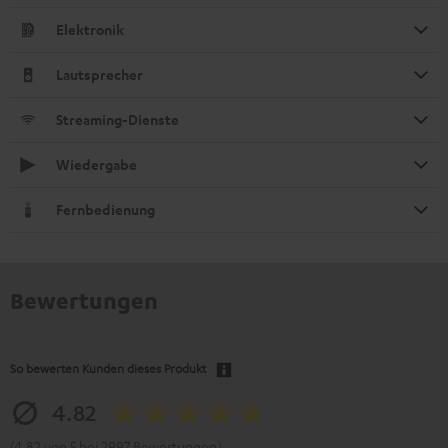
Elektronik
Lautsprecher
Streaming-Dienste
Wiedergabe
Fernbedienung
Bewertungen
So bewerten Kunden dieses Produkt
4.82
(4.82 von 5 bei 2997 Bewertungen)