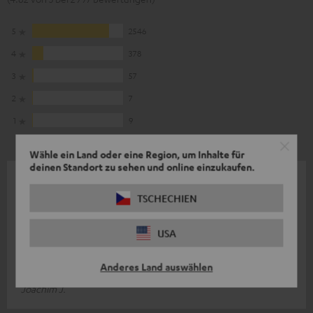
5
2546
4
378
3
57
2
7
1
9
Wähle ein Land oder eine Region, um Inhalte für
deinen Standort zu sehen und online einzukaufen.
01.08.2026
TSCHECHIEN
?
mega teil, einfache bedienung, einfach super ! sollte aber an
USA
einem weißen gerät ein weißes kabel dran sein !! Mit
freundlichen Grüßen jo
Komplette Bewertung lesen
Anderes Land auswählen
Joachim J.