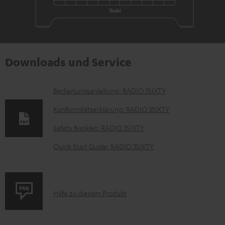
Downloads und Service
D
Bedienungsanleitung: RADIO 3SIXTY
o
Konformitätserklärung: RADIO 3SIXTY
k
Safety Booklet: RADIO 3SIXTY
u
Quick Start Guide: RADIO 3SIXTY
m
e
n
P
Hilfe zu diesem Produkt
t
r
e
o