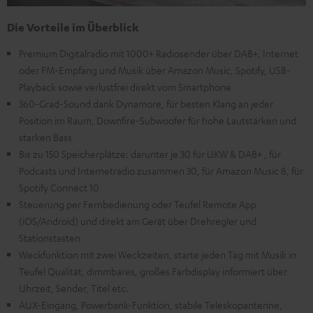
Die Vorteile im Überblick
Premium Digitalradio mit 1000+ Radiosender über DAB+, Internet
oder FM-Empfang und Musik über Amazon Music, Spotify, USB-
Playback sowie verlustfrei direkt vom Smartphone
360-Grad-Sound dank Dynamore, für besten Klang an jeder
Position im Raum, Downfire-Subwoofer für hohe Lautstärken und
starken Bass
Bis zu 150 Speicherplätze: darunter je 30 für UKW & DAB+ , für
Podcasts und Internetradio zusammen 30, für Amazon Music 8, für
Spotify Connect 10
Steuerung per Fernbedienung oder Teufel Remote App
(iOS/Android) und direkt am Gerät über Drehregler und
Stationstasten
Weckfunktion mit zwei Weckzeiten, starte jeden Tag mit Musik in
Teufel Qualität, dimmbares, großes Farbdisplay informiert über
Uhrzeit, Sender, Titel etc.
AUX-Eingang, Powerbank-Funktion, stabile Teleskopantenne,