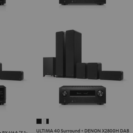
ULTIMA
ULTIMA
40
40
ULTIMA 40 Surround + DENON X2800H DAB
 RX-V6A "5.1-