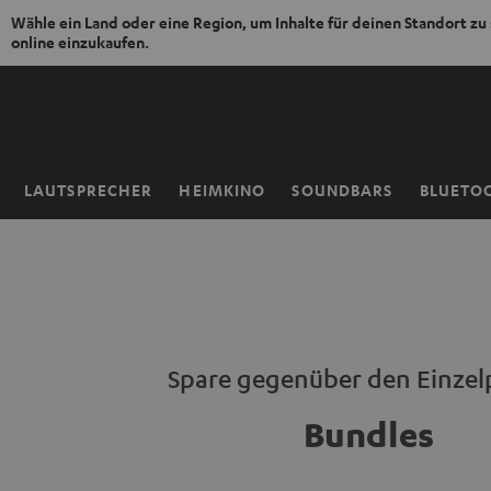
Wähle ein Land oder eine Region, um Inhalte für deinen Standort zu
online einzukaufen.
ZUM
NHALT
RINGEN
LAUTSPRECHER
HEIMKINO
SOUNDBARS
BLUETO
Startseite
Spare gegenüber den Einzel
Bundles