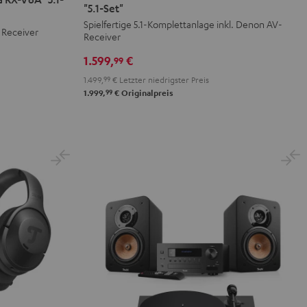
Surround
Surround
"5.1-Set"
+
+
Spielfertige 5.1-Komplettanlage inkl. Denon AV-
t Receiver
Receiver
DENON
DENON
X2800H
X2800H
1.599,
€
99
DAB
DAB
1.499,
99
€
Letzter niedrigster Preis
"5.1-
"5.1-
99
1.999,
€
Originalpreis
Set"
Set"
Schwarz
Weiß
/
Schwarz