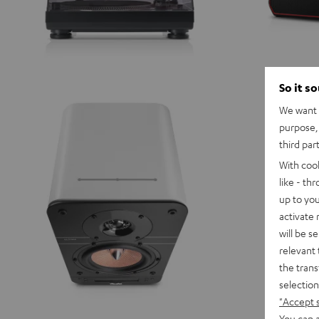
So it s
We want t
purpose, 
third par
With coo
like - th
up to you
activate
will be s
relevant 
the trans
selection
"Accept 
You can a