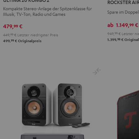
ROCKSTER AIR 
KOMBO
KOMBO
2
Kompakte Stereo-Anlage der Spitzenklasse für
2
2
Spare im Doppe
Stereo-
Musik, TV-Ton, Radio und Games
Schwarz
Weiß
Set
ab
1.149,
€
99
479,
€
99
Schwarz
949,
99
€
Letzter nie
449,
99
€
Letzter niedrigster Preis
98
1.399,
€
Original
99
499,
€
Originalpreis