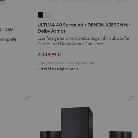
ULTIMA
ULTIMA
40
40
ULTIMA 40 Surround + DENON X3800H für
DT 250
Surround
Surround
Dolby Atmos
+
+
Spielfertige 5.1.2-Komplettanlage inkl. Subwoofer,
tenspieler
Center und Dolby Atmos Speakern
DENON
DENON
X3800H
X3800H
2.349,
€
99
für
für
2.249,
99
€
Letzter niedrigster Preis
Dolby
Dolby
99
3.099,
€
Originalpreis
Atmos
Atmos
Schwarz
Weiß