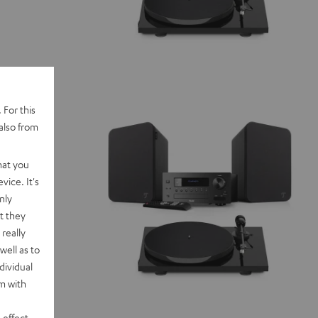
 For this
also from
hat you
vice. It's
nly
t they
really
well as to
dividual
rm with
 effect