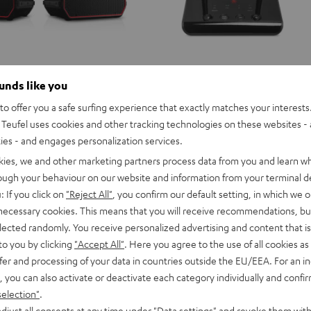
ounds like you
o offer you a safe surfing experience that exactly matches your interests.
Teufel uses cookies and other tracking technologies on these websites - 
ties - and engages personalization services.
kies, we and other marketing partners process data from you and learn w
rough your behaviour on our website and information from your terminal de
: If you click on
"Reject All"
, you confirm our default setting, in which we o
 necessary cookies. This means that you will receive recommendations, bu
elected randomly. You receive personalized advertising and content that is 
to you by clicking
"Accept All"
. Here you agree to the use of all cookies as 
fer and processing of your data in countries outside the EU/EEA. For an in
, you can also activate or deactivate each category individually and confi
selection"
.
djust all consents at any time under "Data settings" and revoke them with