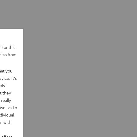
 For this
also from
hat you
vice. It's
nly
t they
really
well as to
dividual
rm with
 effect