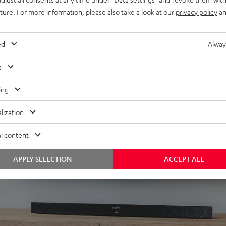
uture. For more information, please also take a look at our
privacy policy
an
ed
Alway
s
ing
lization
l content
APPLY SELECTION
ACCEPT ALL