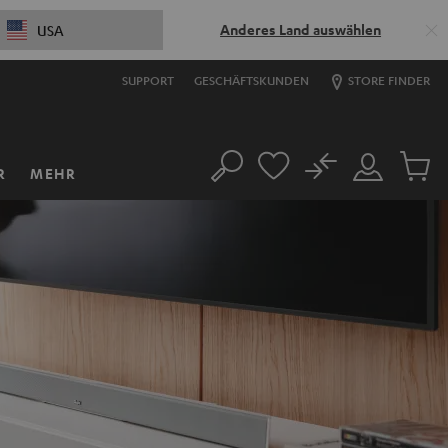
Anderes Land auswählen
USA
SUPPORT
GESCHÄFTSKUNDEN
STORE FINDER
No
R
MEHR
Suche
Mein
Artikel
Konto
im
Warenk