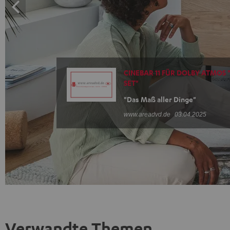
CINEBAR 11 FÜR DOLBY ATMOS "
SET"
"Das Maß aller Dinge"
www.areadvd.de
03.04.2025
Verwandte Themen