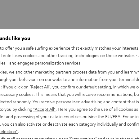
ounds like you
o offer you a safe surfing experience that exactly matches your interests.
Teufel uses cookies and other tracking technologies on these websites - 
ties - and engages personalization services.
kies, we and other marketing partners process data from you and learn w
rough your behaviour on our website and information from your terminal de
: If you click on
"Reject All"
, you confirm our default setting, in which we o
 necessary cookies. This means that you will receive recommendations, bu
elected randomly. You receive personalized advertising and content that is 
to you by clicking
"Accept All"
. Here you agree to the use of all cookies as 
fer and processing of your data in countries outside the EU/EEA. For an in
, you can also activate or deactivate each category individually and confi
selection"
.
djust all consents at any time under "Data settings" and revoke them with