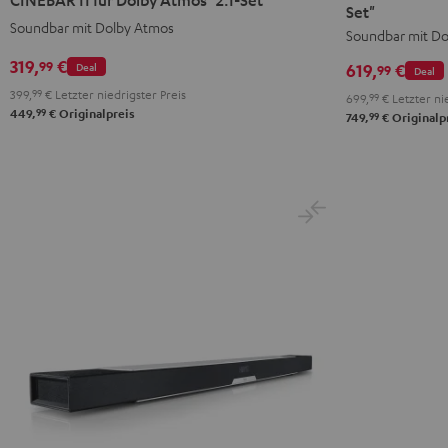
Surround
Surround
Set"
für
für
Soundbar mit Dolby Atmos
für
für
Soundbar mit Do
Dolby
Dolby
Dolby
Dolby
Atmos
Atmos
319,
€
99
Deal
619,
€
99
Deal
Atmos
Atmos
"2.1-
"2.1-
399,
99
€
Letzter niedrigster Preis
699,
99
€
Letzter nie
"4.1-
"4.1-
Set"
Set"
99
449,
€
Originalpreis
99
749,
€
Originalp
Set"
Set"
Schwarz
Weiß
Schwarz
Weiß