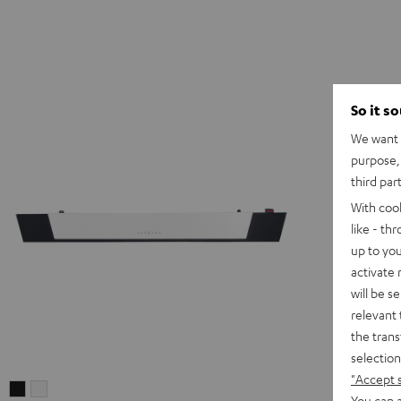
So it s
We want t
purpose, 
third par
With coo
like - th
up to you
activate
will be s
relevant 
the trans
selection
"Accept 
CINEBAR
CINEBAR
You can a