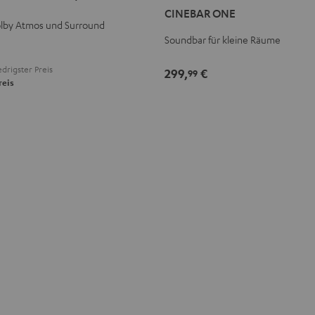
CINEBAR ONE
Black
White
lby Atmos und Surround
Soundbar für kleine Räume
drigster Preis
299,
€
99
reis