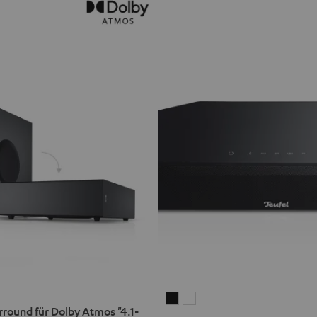
CINEBAR
CINEBAR
round für Dolby Atmos "4.1-
ONE
ONE