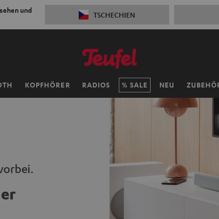
 sehen und
TSCHECHIEN
OTH
KOPFHÖRER
RADIOS
SALE
NEU
ZUBEHÖ
vorbei.
er