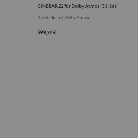
CINEBAR 22 für Dolby Atmos "5.1-Set"
für
für
Dolby
Dolby
Die starke mit Dolby Atmos
Atmos
Atmos
"5.1-
"5.1-
599,
€
99
Set"
Set"
Schwarz
Weiß