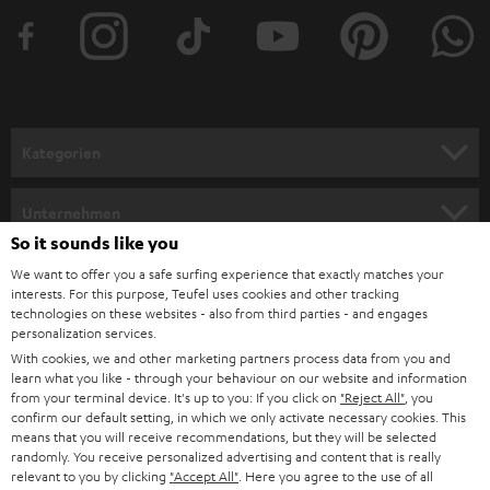
t
e
r
a
n
Kategorien
m
HEIMKINO
e
Unternehmen
l
So it sounds like you
HEIMKINO-KOMPLETTANLAGEN
SUPPORT
d
Teufel Onlineshops
We want to offer you a safe surfing experience that exactly matches your
interests. For this purpose, Teufel uses cookies and other tracking
SOUNDBARS
u
KARRIERE
technologies on these websites - also from third parties - and engages
DEUTSCHLAND
personalization services.
n
STEREO
With cookies, we and other marketing partners process data from you and
PRESSE & MARKETING
g
learn what you like - through your behaviour on our website and information
ÖSTERREICH
SMART HOME
from your terminal device. It's up to you: If you click on
"Reject All"
, you
GESCHÄFTSKUNDEN
confirm our default setting, in which we only activate necessary cookies. This
means that you will receive recommendations, but they will be selected
SCHWEIZ
BLUETOOTH-LAUTSPRECHER
PARTNERPROGRAMM
randomly. You receive personalized advertising and content that is really
relevant to you by clicking
"Accept All"
. Here you agree to the use of all