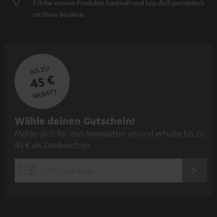
Erlebe unsere Produkte hautnah und lass dich persönlich
im Store beraten.
BIS ZU
45 €
RABATT
N
Wähle deinen Gutschein!
Melde dich für den Newsletter an und erhalte bis zu
e
45 € als Dankeschön.
w
s
JETZT
EMAIL
l
ANME
WIDGET
e
t