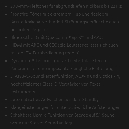
300-mm-Tieftöner für abgrundtiefen Kickbass bis 22 Hz
Frontfire-Töner mit extremem Hub und riesigem
Bassreflexkanal verhindert Strömungsgeräusche auch
bei hohen Pegeln
Bluetooth 5.0 mit Qualcomm® aptX™ und AAC
HDMI mit ARC und CEC (die Lautstärke lässt sich auch
mit der TV-Fernbedienung regeln)
Dynamore®-Technologie verbreitert das Stereo-
Panorama für eine imposante klangliche Einhüllung
5.1-USB-C-Soundkartenfunktion, AUX-In und Optical-In,
hocheffizienter Class-D-Verstärker von Texas
Instruments
automatisches Aufwachen aus dem Standby
Klangeinstellungen für unterschiedliche Aufstellungen
Schaltbare Upmix-Funktion von Stereo auf 5.1-Sound,
wenn nur Stereo-Sound anliegt