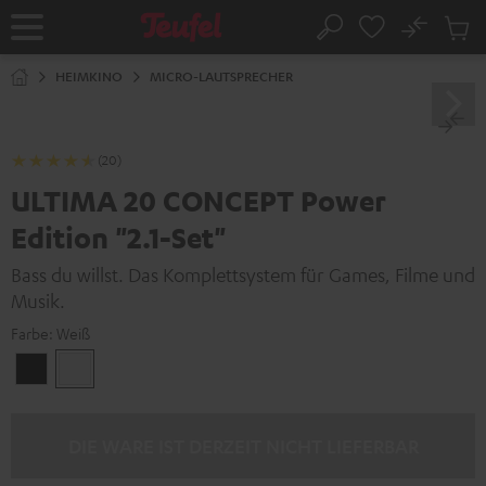
ZUM
NHALT
No
Abs
Startseite
Suche
RINGEN
Artike
im
HEIMKINO
MICRO-LAUTSPRECHER
Waren
(20)
ULTIMA 20 CONCEPT Power
Edition "2.1-Set"
Bass du willst. Das Komplettsystem für Games, Filme und
Musik.
Farbe:
Weiß
Schwarz
Weiß
DIE WARE IST DERZEIT NICHT LIEFERBAR