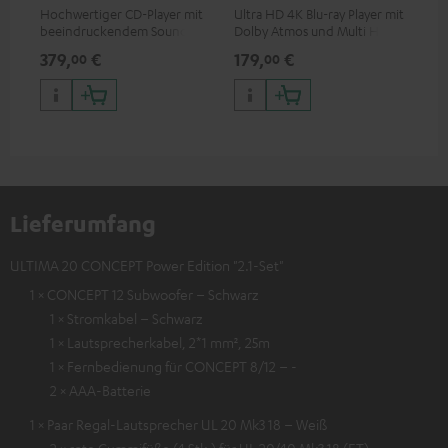
Hochwertiger CD-Player mit
Ultra HD 4K Blu-ray Player mit
Ver
beeindruckendem Sound und
Dolby Atmos und Multi HDR-
Kab
wertiger Verarbeitung
Unterstützung inklusive
mm
379,
€
179,
€
19
00
00
HDR10+ für eine überragende
Bildqualität mit lebensechten
Kontrasten und Farben
Lieferumfang
ULTIMA 20 CONCEPT Power Edition "2.1-Set"
1 × CONCEPT 12 Subwoofer – Schwarz
1 × Stromkabel – Schwarz
1 × Lautsprecherkabel, 2*1 mm², 25m
1 × Fernbedienung für CONCEPT 8/12 – -
2 × AAA-Batterie
1 × Paar Regal-Lautsprecher UL 20 Mk3 18 – Weiß