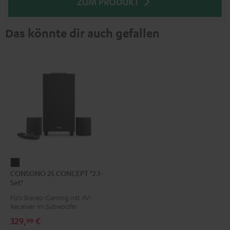
ZUM PRODUKT
Das könnte dir auch gefallen
CONSONO
CONSONO 25 CONCEPT "2.1-
25
Set"
CONCEPT
Fürs Stereo-Gaming mit AV-
"2.1-
Receiver im Subwoofer
Set"
329,
€
99
Schwarz