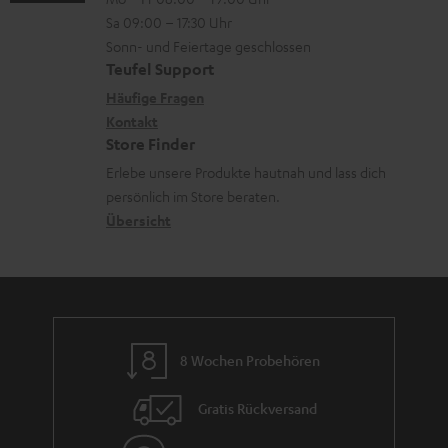
-
n
o
n
Sa 09:00 – 17:30 Uhr
L
t
n
Sonn- und Feiertage geschlossen
e
a
e
Teufel Support
x
k
n
Häufige Fragen
i
Kontakt
t
z
Store Finder
k
d
u
Erlebe unsere Produkte hautnah und lass dich
o
a
r
persönlich im Store beraten.
n
t
G
Übersicht
e
a
n
r
a
n
8 Wochen Probehören
t
i
Gratis Rückversand
e