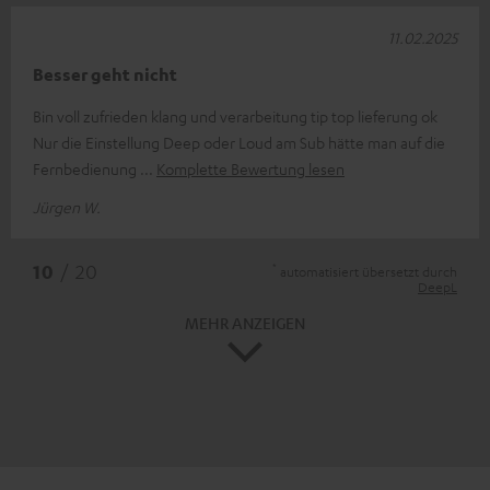
11.02.2025
Besser geht nicht
Bin voll zufrieden klang und verarbeitung tip top lieferung ok
Nur die Einstellung Deep oder Loud am Sub hätte man auf die
Fernbedienung
Komplette Bewertung lesen
Jürgen W.
*
10
/ 20
automatisiert übersetzt durch
DeepL
MEHR ANZEIGEN