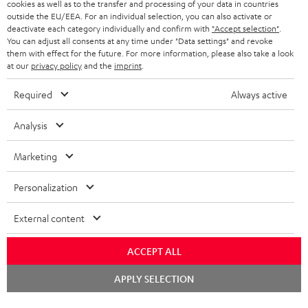
KOPFHÖRER
cookies as well as to the transfer and processing of your data in countries
NIEDERLANDE
BLOG
outside the EU/EEA. For an individual selection, you can also activate or
deactivate each category individually and confirm with
"Accept selection"
.
BLUETOOTH-KOPFHÖRER
NEWSLETTER
You can adjust all consents at any time under "Data settings" and revoke
BELGIEN
them with effect for the future. For more information, please also take a look
STEREOANLAGEN
at our
privacy policy
and the
imprint
.
STORES
FRANKREICH
LAUTSPRECHER
Required
Always active
DEINE VORTEILE BEI TEUFEL
POLEN
ULTIMA-SERIE
Analysis
TEUFEL STORY
Technische Änderungen, Tippfehler und Irrtum vorbehalten. Das auf unseren
IN-EAR-KOPFHÖRER
Marketing
SPANIEN
UNSER MANAGEMENT
Fotos abgebildete Zubehör ist nicht im Lieferumfang enthalten. Etwaige
Entsorgungsgebühren für Batterien sind im Preis inbegriffen.
FANSHOP
Personalization
NACHHALTIGKEIT
ITALIEN
©2026 Lautsprecher Teufel GmbH - All rights reserved.
NEUHEITEN
External content
UNSERE WERTE
USA
Impressum
AGB
Datenschutz
Daten-Einstellungen
EU Data Act
BARRIEREFREIHEIT
ACCEPT ALL
Vertrag widerrufen
WEITERE LÄNDER
Chat
APPLY SELECTION
starten