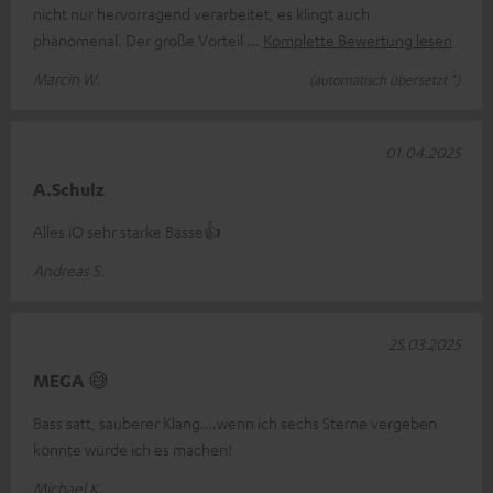
nicht nur hervorragend verarbeitet, es klingt auch
phänomenal. Der große Vorteil
Komplette Bewertung lesen
Marcin W.
(automatisch übersetzt *)
01.04.2025
A.Schulz
Alles iO sehr starke Bässe👍
Andreas S.
25.03.2025
MEGA 😅
Bass satt, sauberer Klang….wenn ich sechs Sterne vergeben
könnte würde ich es machen!
Michael K.