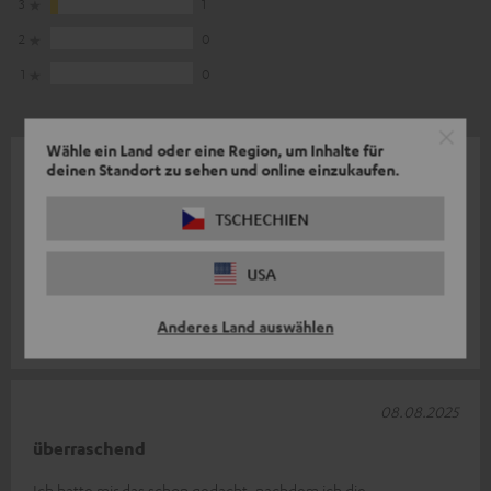
3
1
2
0
1
0
Wähle ein Land oder eine Region, um Inhalte für
14.08.2025
deinen Standort zu sehen und online einzukaufen.
Ultima 20 Lautsprecher
TSCHECHIEN
Die Lautsprecher haben einen hervorragenden Klang und sind
sehr gut verarbeitet. Zu dem Bassmodul kann ich keine
USA
Bewertung abgeben, da ich d
Komplette Bewertung lesen
Anderes Land auswählen
Kai B.
08.08.2025
überraschend
Ich hatte mir das schon gedacht, nachdem ich die