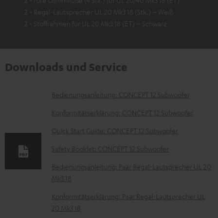
2 × rote Gummifüße (4 Stk.) für UL 20/40 Mk3 18 (ET)
2 × Regal-Lautsprecher UL 20 Mk3 18 (Stk.) – Weiß
2 × Stoffrahmen für UL 20 Mk3 18 (ET) – Schwarz
Downloads und Service
D
Bedienungsanleitung: CONCEPT 12 Subwoofer
o
Konformitätserklärung: CONCEPT 12 Subwoofer
k
Quick Start Guide: CONCEPT 12 Subwoofer
u
Safety Booklet: CONCEPT 12 Subwoofer
m
e
Bedienungsanleitung: Paar Regal-Lautsprecher UL 20
Mk3 18
n
t
Konformitätserklärung: Paar Regal-Lautsprecher UL
20 Mk3 18
e