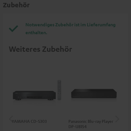
Zubehör
Notwendiges Zubehör ist im Lieferumfang
enthalten.
Weiteres Zubehör
YAMAHA CD-S303
Panasonic Blu-ray Player
1,5
DP-UB154
C7