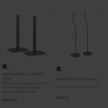
K&M
K&M
Standfuß
Standfuß
Standfuß
K&M Standfuß AC 7001 SP 3
AC
(Paar)
AC
AC
Standfuß AC 1001 SP (Paar)
1001
1 Paar K&M Standfüße AC 7001 SP 3
7001
7001
SP
Standfuß für Micro-Lautsprecher
der HiFi-Klasse für Kompakt-
SP
SP
Lautsprecher von Teufel
(Paar)
3
3
69,
€
99
Schwarz
199,
€
00
(Paar)
(Paar)
Schwarz
Weiß