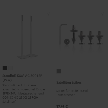
Standfuß
Standfuß
Satelliten
K&M
K&M
Standfuß K&M AC 6001 SP
Spikes
(Paar)
AC
AC
Satelliten Spikes
Titan
Standfuß der HiFi-Klasse
6001
6001
ausschließlich geeignet für die
Spikes für Teufel-Stand-
SP
SP
EFFEKT-Funklautsprecher und
Lautsprecher
(Paar)
(Paar)
CONSONO 25 (CS 25 FCR-
Satelliten)
Schwarz
Weiß
17,
€
99