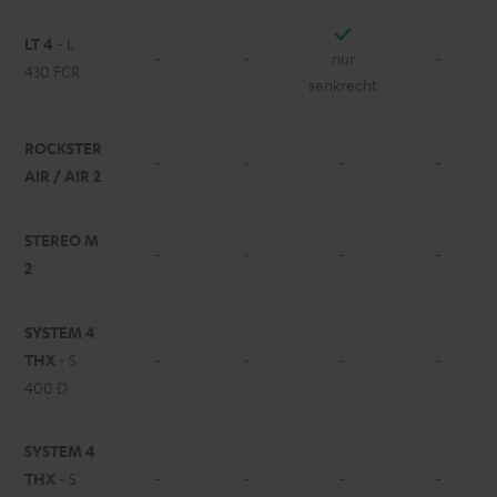
LT 4
- L
-
-
nur
-
430 FCR
senkrecht
ROCKSTER
-
-
-
-
AIR / AIR 2
STEREO M
-
-
-
-
2
SYSTEM 4
THX
- S
-
-
-
-
400 D
SYSTEM 4
THX
- S
-
-
-
-