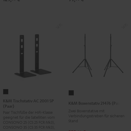
(Stk.)
(Stk.)
Schwarz
Weiß
K&M
K&M
Tischstativ
Boxenstativ
K&M Tischstativ AC 2001 SP
K&M Boxenstativ 21476 (Paar)
(Paar)
AC
21476
Zwei Boxenstative mit
Paar Tischfüße der HiFi-Klasse
2001
(Paar)
Verbindungsstreben für sicheren
geeignet für die Satelliten vom
SP
Stand
Schwarz
CONSONO 25 (CS 25 FCR Mk3),
(Paar)
CONSONO 35 (CS 35 FCR Mk3),