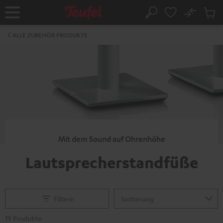
ZUM
NHALT
No
Abs
Startseite
Suche
RINGEN
Artike
im
ALLE ZUBEHÖR PRODUKTE
Waren
Mit dem Sound auf Ohrenhöhe
Lautsprecherstandfüße
Filtern
19 Produkte