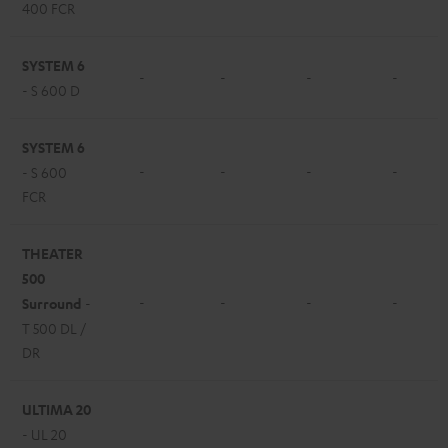
400 FCR
SYSTEM 6
-
-
-
-
- S 600 D
SYSTEM 6
-
-
-
-
- S 600
FCR
THEATER
500
-
-
-
-
Surround
-
T 500 DL /
DR
ULTIMA 20
- UL 20