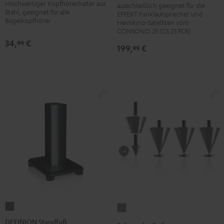
Hochwertiger Kopfhörerhalter aus
ausschließlich geeignet für die
Flex
Flex
Stahl, geeignet für alle
EFFEKT Funklautsprecher und
Bügelkopfhörer
(Paar)
(Paar)
Heimkino-Satelliten vom
CONSONO 25 (CS 25 FCR)
Schwarz
Weiß
34,
€
99
199,
€
99
DEFINION
Subwoofer
Standfuß
Spikes
DEFINION Standfuß