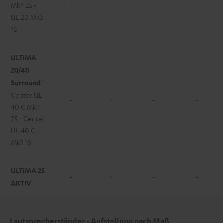
-
-
-
-
Mk4 25 -
UL 20 Mk3
18
ULTIMA
20/40
Surround
-
Center UL
-
-
-
-
40 C Mk4
25 - Center
UL 40 C
Mk3 18
ULTIMA 25
-
-
-
-
AKTIV
Lautsprecherständer - Aufstellung nach Maß