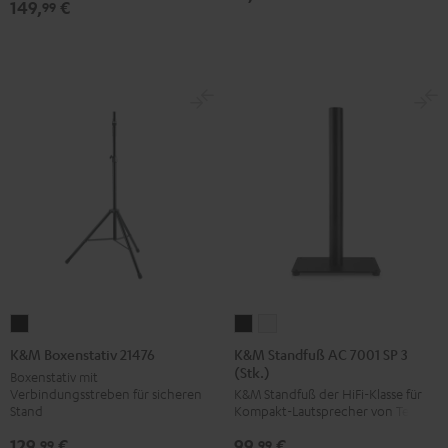
149,
€
99
K&M
K&M
K&M
Standfuß
Standfuß
Boxenstativ
K&M Standfuß AC 7001 SP 3
K&M Boxenstativ 21476
(Stk.)
AC
AC
21476
Boxenstativ mit
Verbindungsstreben für sicheren
K&M Standfuß der HiFi-Klasse für
7001
7001
Schwarz
Stand
Kompakt-Lautsprecher von Teufel
SP
SP
129,
€
99,
€
3
3
99
99