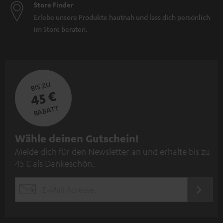
Minilautsprecher
Store Finder
Lautsprechersysteme
Erlebe unsere Produkte hautnah und lass dich persönlich
kabellose Lautsprecher
im Store beraten.
BIS ZU
45 €
RABATT
N
Wähle deinen Gutschein!
Melde dich für den Newsletter an und erhalte bis zu
e
45 € als Dankeschön.
w
s
JETZT
EMAIL
l
ANME
WIDGET
e