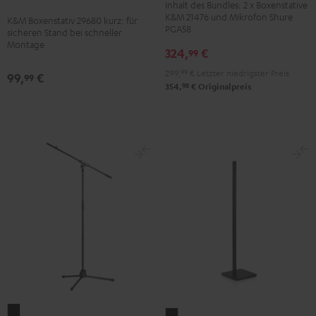
Inhalt des Bundles: 2 x Boxenstative
(Paar)
kurz
K&M 21476 und Mikrofon Shure
K&M Boxenstativ 29680 kurz: für
+
PGA58
sicheren Stand bei schneller
Schwarz
Shure
Montage
324,
€
99
PGA58
299,
99
€
Letzter niedrigster Preis
Schwarz
99,
€
99
98
354,
€
Originalpreis
K&M
Standfuß