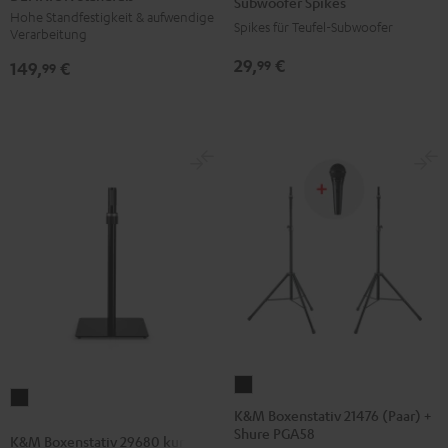
Subwoofer Spikes
Anthrazit
Titan
Hohe Standfestigkeit & aufwendige
Spikes für Teufel-Subwoofer
Verarbeitung
29,
€
99
149,
€
99
K&M
K&M
Boxenstativ
K&M Boxenstativ 21476 (Paar) +
Boxenstativ
Shure PGA58
21476
K&M Boxenstativ 29680 kurz
29680