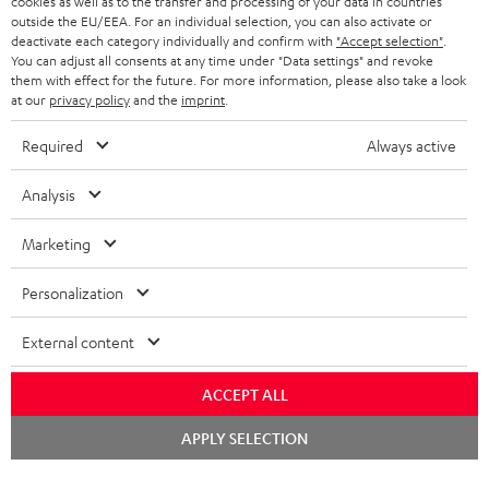
cookies as well as to the transfer and processing of your data in countries
outside the EU/EEA. For an individual selection, you can also activate or
KOPFHÖRER
deactivate each category individually and confirm with
"Accept selection"
.
NIEDERLANDE
BLOG
You can adjust all consents at any time under "Data settings" and revoke
them with effect for the future. For more information, please also take a look
BLUETOOTH-KOPFHÖRER
NEWSLETTER
at our
privacy policy
and the
imprint
.
BELGIEN
STEREOANLAGEN
STORES
Required
Always active
FRANKREICH
LAUTSPRECHER
DEINE VORTEILE BEI TEUFEL
Analysis
POLEN
ULTIMA-SERIE
TEUFEL STORY
Marketing
Technische Änderungen, Tippfehler und Irrtum vorbehalten. Das auf unseren
IN-EAR-KOPFHÖRER
SPANIEN
UNSER MANAGEMENT
Fotos abgebildete Zubehör ist nicht im Lieferumfang enthalten. Etwaige
Personalization
Entsorgungsgebühren für Batterien sind im Preis inbegriffen.
FANSHOP
NACHHALTIGKEIT
External content
ITALIEN
©2026 Lautsprecher Teufel GmbH - All rights reserved.
NEUHEITEN
UNSERE WERTE
ACCEPT ALL
USA
Impressum
AGB
Datenschutz
Daten-Einstellungen
EU Data Act
BARRIEREFREIHEIT
Chat
Vertrag widerrufen
APPLY SELECTION
starten
WEITERE LÄNDER