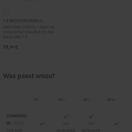
T
8
T 8 WOOFER PANELS
WOOFER
Seitenteile (2 Stück, 1 Paar) mit
integriertem Standfuß für den
PANELS
Subwoofer T 8
Weiß
79,
€
99
Was passt wozu?
AC 1001 SP
AC 2001 SP
AC 3001 SP
AC 6001 Flex
CONSONO
25
- CS 25
nur
nur
senkrecht
senkrecht
FCR MK3