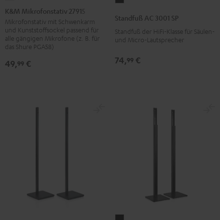
Mikrofonstativ
K&M Mikrofonstativ 27915
AC
Standfuß AC 3001 SP
27915
Mikrofonstativ mit Schwenkarm
3001
und Kunststoffsockel passend für
Standfuß der HiFi-Klasse für Säulen-
Schwarz
SP
alle gängigen Mikrofone (z. B. für
und Micro-Lautsprecher
das Shure PGA58)
Schwarz
74,
€
99
49,
€
99
Standfuß