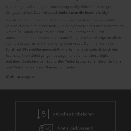
Die richtige Aufstellung der Boxen trägt maßgelblich zur einer guten
Klangqualität bei. Doch
?
wie positioniert man die Boxen richtig
Der Abstand zum Hörer, auch wie die Boxen zu diesem ausgerichtet sind,
spielen ebenso eine große Rolle, wie die Symmetrie des Boxenensembles.
Das heißt: Haben vor allem die Front- und Rearboxen zu- und
untereinander, den passenden Abstand? Zu gutem Sound trägt vor allem
auch die Lautsprecherhöhe einen großen Anteil. Denn nur wenn der
wird, kann er sich optimal durch den
Schall auf Ohrenhöhe gewandelt
Raum, zu Ihren Gehörgängen bewegen und sich dort bestmöglich
entfalten. Optimiere den Sound aller Teufel Lautsprecher durch, in Höhe
und Winkel verstellbare, Ständer von Teufel.
Mehr anzeigen
Perfekter Sound auf Ohrenhöhe
Lautsprecherständer bieten viele Vorteile. Der größte Vorteil ist, dass die
Speaker ideal auf den sitzenden Musikfreund eingestellt werde können.
Vor allem für
Regalboxen
sind Standfüße wie ein Befreiungsschlag. Wie
der Name schon verrät, sind diese Schallwandler für eine Positionierung im
Regal ausgelegt und können dort auch durchaus solide arbeiten. Gib
8 Wochen Probehören
deinen Boxen Raum zur Entfaltung und verstecke sie nicht hinter Büchern
oder CDs.
Gratis Rückversand
Teufel Lautsprecherständer lassen deine Boxen aufatmen -
Störende