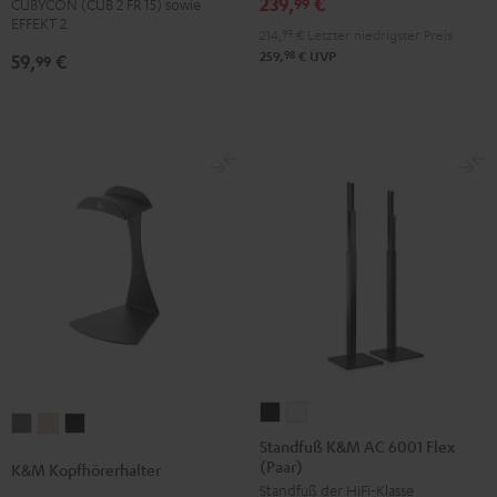
239,
€
99
CUBYCON (CUB 2 FR 15) sowie
Schwarz
EFFEKT 2
214,
99
€
Letzter niedrigster Preis
98
259,
€
UVP
59,
€
99
Standfuß
Standfuß
K&M
K&M
K&M
K&M
K&M
Standfuß K&M AC 6001 Flex
Kopfhörerhalter
Kopfhörerhalter
Kopfhörerhalter
(Paar)
AC
AC
K&M Kopfhörerhalter
Basaltgrau
Sandbeige
Schwarz
Standfuß der HiFi-Klasse
6001
6001