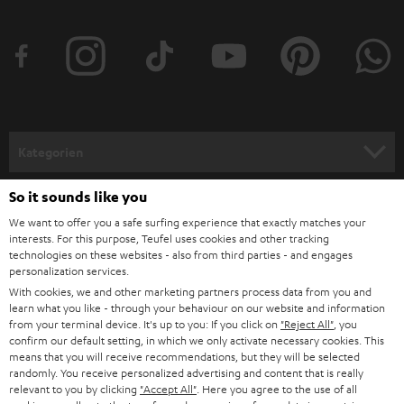
t
t
e
r
a
n
Kategorien
m
HEIMKINO
e
So it sounds like you
Unternehmen
l
We want to offer you a safe surfing experience that exactly matches your
HEIMKINO-KOMPLETTANLAGEN
interests. For this purpose, Teufel uses cookies and other tracking
SUPPORT
d
Teufel Onlineshops
technologies on these websites - also from third parties - and engages
personalization services.
SOUNDBARS
u
KARRIERE
With cookies, we and other marketing partners process data from you and
DEUTSCHLAND
n
learn what you like - through your behaviour on our website and information
STEREO
PRESSE & MARKETING
from your terminal device. It's up to you: If you click on
"Reject All"
, you
g
confirm our default setting, in which we only activate necessary cookies. This
ÖSTERREICH
SMART HOME
means that you will receive recommendations, but they will be selected
GESCHÄFTSKUNDEN
randomly. You receive personalized advertising and content that is really
relevant to you by clicking
"Accept All"
. Here you agree to the use of all
SCHWEIZ
BLUETOOTH-LAUTSPRECHER
PARTNERPROGRAMM