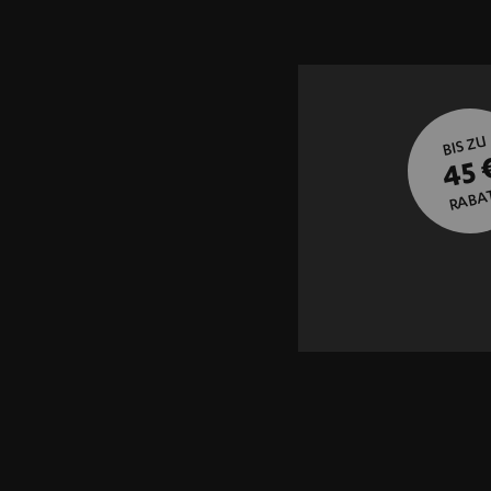
BIS ZU
45 
RABA