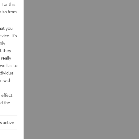
 For this
also from
hat you
vice. It's
nly
t they
really
well as to
dividual
rm with
 effect
d the
s active