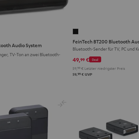
FeinTech
BT200
FeinTech BT200 Bluetooth Au
tooth Audio System
Bluetooth
Bluetooth-Sender für TV, PC und K
ger, TV-Ton an zwei Bluetooth-
Audio
49,
€
99
Deal
Sender
59,
99
€
Letzter niedrigster Preis
Schwarz
99
59,
€
UVP