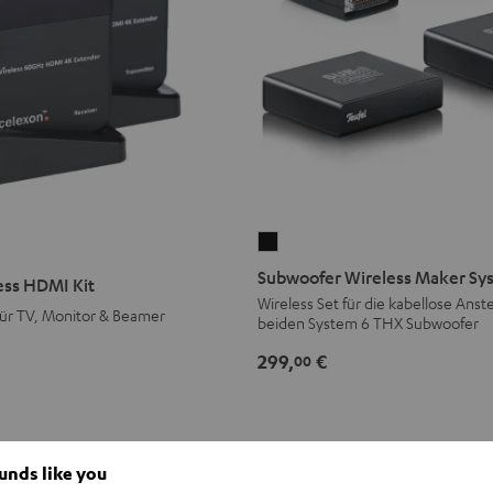
Subwoofer
Wireless
Subwoofer Wireless Maker Sy
ess HDMI Kit
Maker
Wireless Set für die kabellose Ans
ür TV, Monitor & Beamer
beiden System 6 THX Subwoofer
System
6
299,
€
00
THX
Schwarz
ounds like you