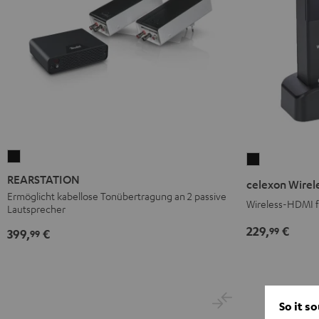
REARSTATION
celexon
Schwarz
Wireless
REARSTATION
celexon Wirel
HDMI
Ermöglicht kabellose Tonübertragung an 2 passive
Wireless-HDMI f
Lautsprecher
Kit
Schwarz
229,
€
99
399,
€
99
So it s