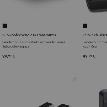
Subwoofer
FeinTech
Wireless
Bluetooth
Subwoofer Wireless Transmitter
FeinTech Blue
Transmitter
Audio
Sendemodul zum kabellosen Senden eines
Sender & Empfän
Schwarz
System
Subwoofer-Signals
Kopfhörer
Schwarz
99,
€
49,
€
99
99