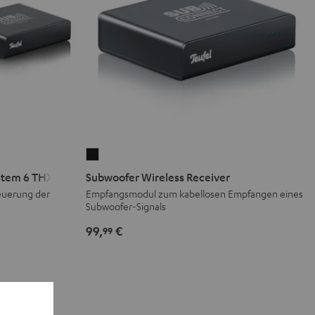
Subwoofer
Wireless
stem 6 THX
Subwoofer Wireless Receiver
Receiver
teuerung der
Empfangsmodul zum kabellosen Empfangen eines
Subwoofer-Signals
Schwarz
99,
€
99