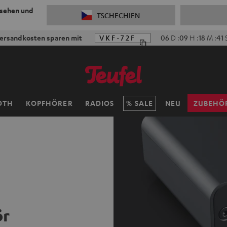
 sehen und
TSCHECHIEN
ersandkosten sparen mit
VKF-72F
06
D
:
09
H
:
18
M
:
40
OTH
KOPFHÖRER
RADIOS
SALE
NEU
ZUBEHÖ
ör