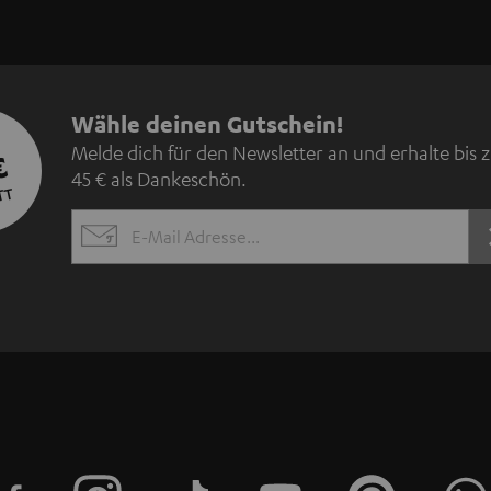
N
Wähle deinen Gutschein!
Melde dich für den Newsletter an und erhalte bis 
€
e
45 € als Dankeschön.
TT
w
EMAIL
s
WIDGET
l
e
t
t
e