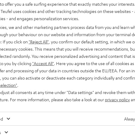
o offer you a safe surfing experience that exactly matches your interests.
Teufel uses cookies and other tracking technologies on these websites - 
ties - and engages personalization services.
kies, we and other marketing partners process data from you and learn w
rough your behaviour on our website and information from your terminal de
: If you click on
"Reject All"
, you confirm our default setting, in which we o
 necessary cookies. This means that you will receive recommendations, bu
elected randomly. You receive personalized advertising and content that is 
to you by clicking
"Accept All"
. Here you agree to the use of all cookies as 
fer and processing of your data in countries outside the EU/EEA. For an in
, you can also activate or deactivate each category individually and confi
selection"
.
djust all consents at any time under "Data settings" and revoke them with
uture. For more information, please also take a look at our
privacy policy
an
ed
Alway
s