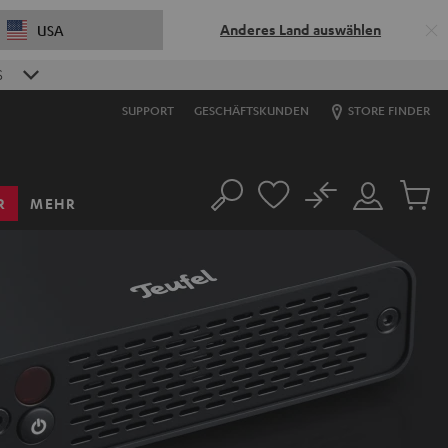
Anderes Land auswählen
USA
S
SUPPORT
GESCHÄFTSKUNDEN
STORE FINDER
No
R
MEHR
Suche
Mein
Artikel
Konto
im
Warenk