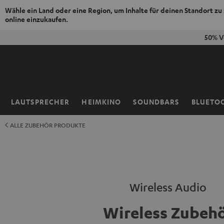
Wähle ein Land oder eine Region, um Inhalte für deinen Standort zu
online einzukaufen.
ZUM
50% V
NHALT
RINGEN
LAUTSPRECHER
HEIMKINO
SOUNDBARS
BLUETO
Startseite
ALLE ZUBEHÖR PRODUKTE
Wireless Audio
Wireless Zubeh