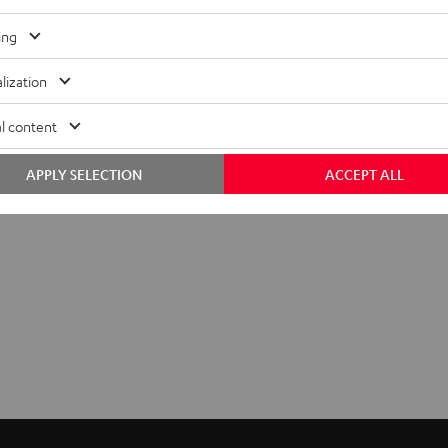
ing
lization
l content
APPLY SELECTION
ACCEPT ALL