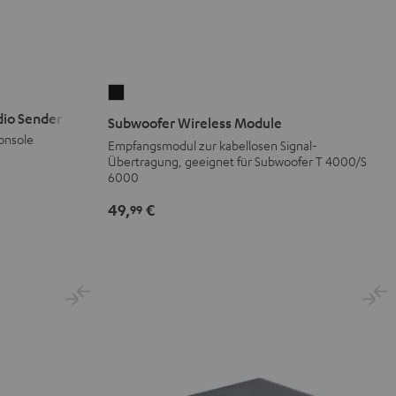
Subwoofer
Wireless
dio Sender
Subwoofer Wireless Module
Module
onsole
Empfangsmodul zur kabellosen Signal-
Schwarz
Übertragung, geeignet für Subwoofer T 4000/S
6000
Version
49,
€
99