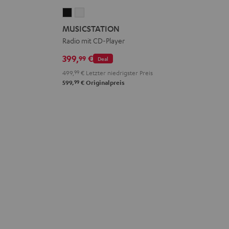
MUSICSTATION
MUSICSTATION
Schwarz
Weiß
MUSICSTATION
Radio mit CD-Player
399,
€
99
Deal
499,
99
€
Letzter niedrigster Preis
99
599,
€
Originalpreis