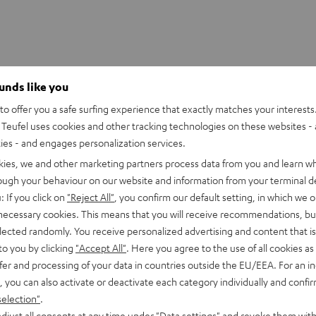
ounds like you
o offer you a safe surfing experience that exactly matches your interests.
Teufel uses cookies and other tracking technologies on these websites - 
ties - and engages personalization services.
kies, we and other marketing partners process data from you and learn w
rough your behaviour on our website and information from your terminal de
: If you click on
"Reject All"
, you confirm our default setting, in which we o
 necessary cookies. This means that you will receive recommendations, bu
elected randomly. You receive personalized advertising and content that is 
to you by clicking
"Accept All"
. Here you agree to the use of all cookies as 
fer and processing of your data in countries outside the EU/EEA. For an in
, you can also activate or deactivate each category individually and confi
selection"
.
djust all consents at any time under "Data settings" and revoke them with