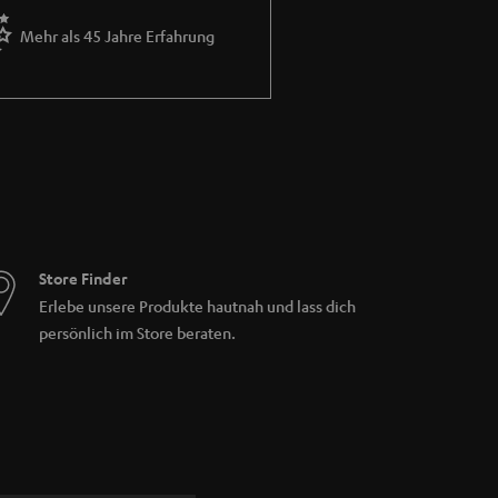
d
Bluetooth
genutzt werden, kann das
ist quasi ausgeschlossen.
Mehr als 45 Jahre Erfahrung
blingsradiosendung verzichten. Alternativ
ören. Hierzu ist lediglich eine
der Datenverbrauch schnell ansteigt. Daher
Store Finder
Erlebe unsere Produkte hautnah und lass dich
persönlich im Store beraten.