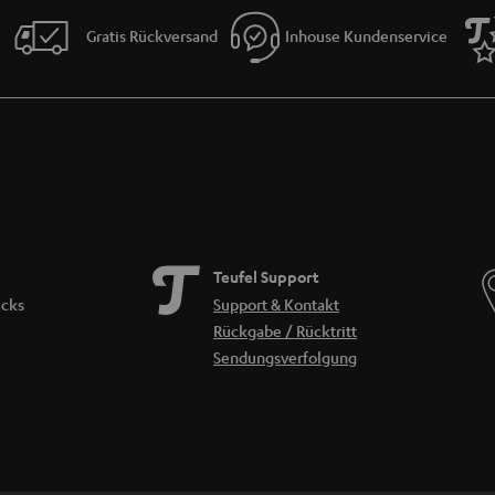
eit verwendet werden können und unterschiedliche
Frequenzbereiche
bei UKW un
n. Eine Überschneidung oder Interferenz mit den verwendeten Frequenzbereichen 
Gratis Rückversand
Inhouse Kundenservice
tsprecher Radio hören?
integriertes
Radiomodul
hat, musst du unterwegs nicht zwangsläufig auf deine Lie
nem Smartphone herstellen und über kostenlose Radio-Apps deine Lieblingssender h
. Aber Vorsicht bei der Nutzung von mobilen Daten: es kann durchaus sein, dass 
eimische WLAN-Netzwerk.
Teufel Support
icks
Support & Kontakt
Rückgabe / Rücktritt
Sendungsverfolgung