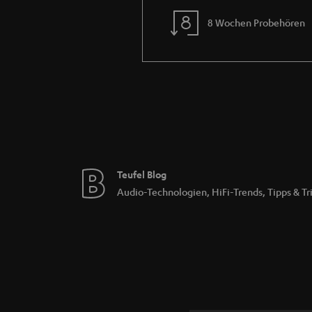
Da beide Betriebsmodi nicht zur gleichen Z
Tonsignal störungsfrei wiedergegeben werde
8 Wochen Probehören
Kann ich mit jedem Bluetooth-Lau
Auch wenn dein Bluetooth-Lautsprecher kein 
kannst du eine Bluetooth-Verbindung mit dei
Internetverbindung mit dem Smartphone nötig
empfiehlt sich diese Lösung eher für das h
Teufel Blog
Audio-Technologien, HiFi-Trends, Tipps & Tr