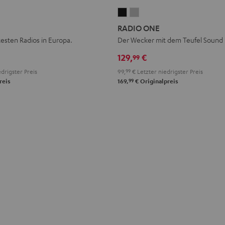
ER
RADIO
RADIO
ONE
ONE
RADIO ONE
Black
Light
testen Radios in Europa.
Der Wecker mit dem Teufel Sound
Gray
129,
€
99
drigster Preis
99,
99
€
Letzter niedrigster Preis
99
reis
169,
€
Originalpreis