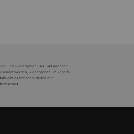
ngen und wiedergeben. Der Lautsprecher
 gesendet werden, wiedergeben. Im Regelfall
ls gibt es stationäre Radios mit
 bezeichnet.
rung und ist geschützt gegen Strahlwasser
se und dem Tragegriff kann er natürlich auch