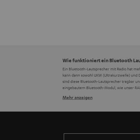
Wie funktioniert ein Bluetooth La
Ein Bluetooth-Lautsprecher mit Radio hat m
kann dann sowohl UKW (Ultrakurzwelle) und DA
sind diese Bluetooth-Lautsprecher tragbar un
eingebautem Bluetooth-Modul, wie unser RAD
Mehr anzeigen
Gibt es Bluetooth Lautsprecher mi
Ja, es gibt auch Bluetooth-Lautsprecher mit 
aus allen Richtungen. Hierdurch kann ein le
bei Starkregen schnell einen neuen trockener
Können sich bei Bluetooth Lautsp