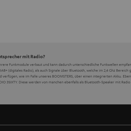
utsprecher mit Radio?
ehrere Funkmodule verbaut und kann dadurch unterschiedliche Funkwellen empfa
B+ (digitales Radio), als auch Signale über Bluetooth, welche im 2,4 Ghz Bereich
d verfügen, wie im Falle unseres BOOMSTERS, über einen integrierten Akku. Ebenfal
IO 3SIXTY. Diese werden von manchen ebenfalls als Bluetooth-Speaker mit Radio
t Radio, die wasserfest sind?
Radio und einer
IP-Zertifizierung
. Unser BOOMSTER verfügt über die IPX5-Zertifizie
ichterer Regenschauer problemlos überstanden werden. Durch sein robustes Gehäu
en Platz finden.
rechern mit Radio die Frequenzen überschneiden?