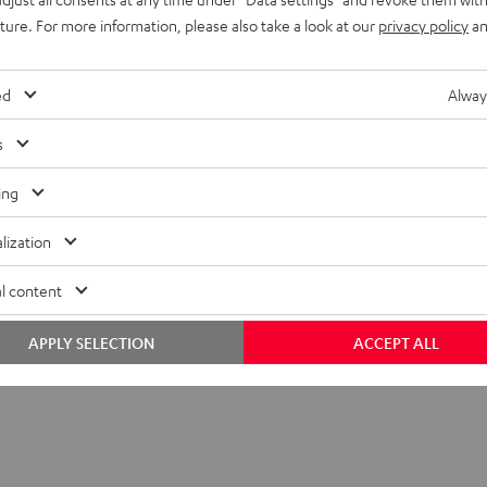
uture. For more information, please also take a look at our
privacy policy
an
ed
Alway
s
ing
lization
l content
APPLY SELECTION
ACCEPT ALL