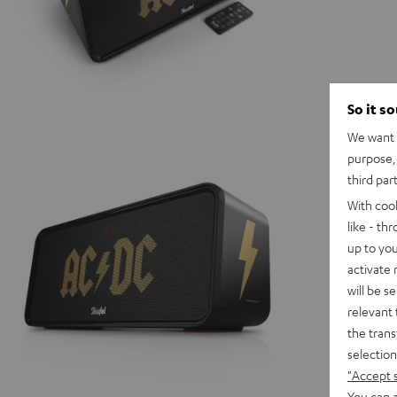
So it s
We want t
purpose, 
third par
With coo
like - th
up to you
activate
will be s
relevant 
the trans
selection
"Accept 
You can a