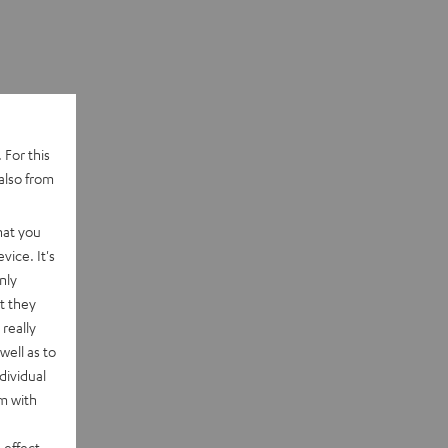
 For this
also from
hat you
vice. It's
nly
t they
really
well as to
dividual
rm with
 effect