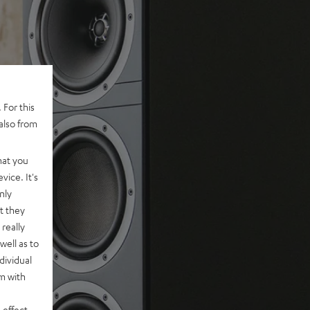
 For this
also from
hat you
vice. It's
nly
t they
really
well as to
dividual
rm with
 effect