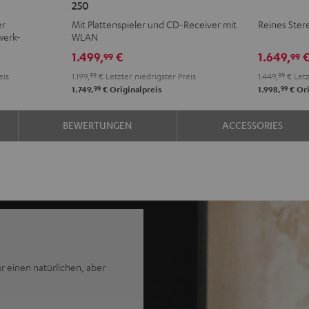
250
KOMBO
+
er
Mit Plattenspieler und CD-Receiver mit
Reines Ster
2
Yamaha
werk-
WLAN
VINYL
R-
1.499,
€
1.649,
99
99
250
N800A
eis
1.199,
99
€
Letzter niedrigster Preis
1.449,
99
€
Letz
Schwarz
Schwarz
99
99
1.749,
€
Originalpreis
1.998,
€
Ori
BEWERTUNGEN
ACCESSORIES
 einen natürlichen, aber