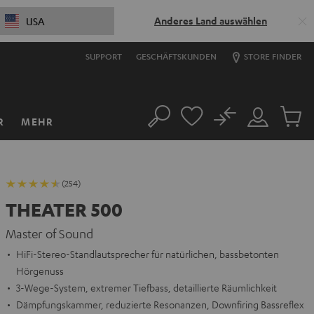
Anderes Land auswählen
USA
SUPPORT
GESCHÄFTSKUNDEN
STORE FINDER
No
R
MEHR
Suche
Mein
Artikel
Konto
im
Warenk
(254)
THEATER 500
Master of Sound
HiFi-Stereo-Standlautsprecher für natürlichen, bassbetonten
Hörgenuss
3-Wege-System, extremer Tiefbass, detaillierte Räumlichkeit
Dämpfungskammer, reduzierte Resonanzen, Downfiring Bassreflex