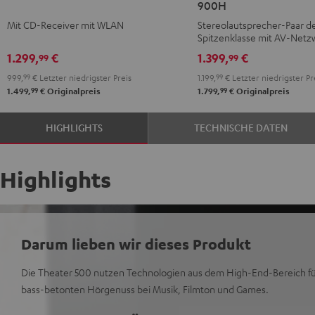
900H
KOMBO
+
Mit CD-Receiver mit WLAN
Stereolautsprecher-Paar d
2
DENON
Spitzenklasse mit AV-Netz
Schwarz
DRA-
Receiver
1.299,
€
1.399,
€
99
99
900H
999,
99
€
Letzter niedrigster Preis
1.199,
99
€
Letzter niedrigster Pr
Schwarz
99
99
1.499,
€
Originalpreis
1.799,
€
Originalpreis
HIGHLIGHTS
TECHNISCHE DATEN
Highlights
Darum lieben wir dieses Produkt
Die Theater 500 nutzen Technologien aus dem High-End-Bereich für
bass-betonten Hörgenuss bei Musik, Filmton und Games.