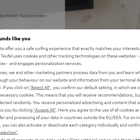
atürlichen, bassbetonten
d Games
ür extremen Tiefbass
ounds like you
urchzeichnung
o offer you a safe surfing experience that exactly matches your interests.
n jeder Hörposition
Teufel uses cookies and other tracking technologies on these websites - 
törende Resonanzen
ties - and engages personalization services.
ei im Raum
kies, we and other marketing partners process data from you and learn w
rough your behaviour on our website and information from your terminal de
: If you click on
"Reject All"
, you confirm our default setting, in which we o
 necessary cookies. This means that you will receive recommendations, bu
elected randomly. You receive personalized advertising and content that is 
to you by clicking
"Accept All"
. Here you agree to the use of all cookies as 
fer and processing of your data in countries outside the EU/EEA. For an in
, you can also activate or deactivate each category individually and confi
ei 254 Bewertungen)
selection"
.
djust all consents at any time under "Data settings" and revoke them with