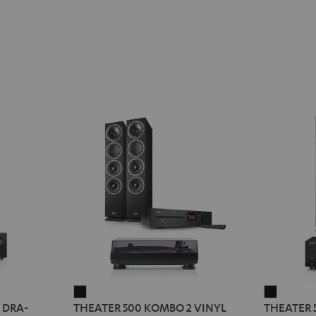
THEATER
THEATE
 DRA-
THEATER 500 KOMBO 2 VINYL
THEATER 
500
500