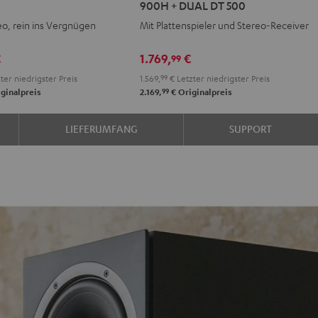
900H + DUAL DT 500
+
eo, rein ins Vergnügen
Mit Plattenspieler und Stereo-Receiver
DENON
DRA-
€
1.769,
€
99
900H
ter niedrigster Preis
1.569,
99
€
Letzter niedrigster Preis
+
99
ginalpreis
2.169,
€
Originalpreis
DUAL
DT
LIEFERUMFANG
SUPPORT
500
Schwarz