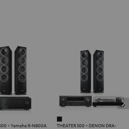
R
THEATER
500 + Yamaha R-N800A
THEATER 500 + DENON DRA-
500