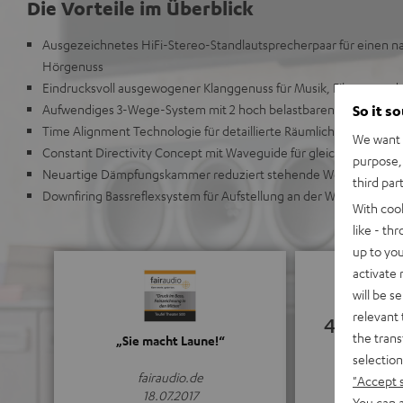
Die Vorteile im Überblick
Ausgezeichnetes HiFi-Stereo-Standlautsprecherpaar für einen n
Hörgenuss
Eindrucksvoll ausgewogener Klanggenuss für Musik, Filmton un
Aufwendiges 3-Wege-System mit 2 hoch belastbaren Tieftönern f
So it s
Time Alignment Technologie für detaillierte Räumlichkeit und D
We want t
Constant Directivity Concept mit Waveguide für gleichen Klang a
purpose, 
Neuartige Dämpfungskammer reduziert stehende Wellen und s
third par
Downfiring Bassreflexsystem für Aufstellung an der Wand oder fr
With coo
like - th
up to you
activate
will be s
relevant 
4.85
the trans
„Sie macht Laune!“
selection
(4.85 von 5 b
fairaudio.de
"Accept 
18.07.2017
You can a