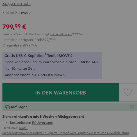
Zeige mir mehr
Farbe:
Schwarz
799,
€
99
Preis pro Paar inkl. MwSt
und zzgl.
Versandkosten
99,99 €
Letzter niedrigster Preis
599,
99
€
Originalpreis
899,
99
€
1
Gratis USB-C Kopfhörer
Teufel MOVE 2
Code kopieren und im Warenkorb einlösen.
MOV-T4S
Nur für kurze Zeit
Angebot endet in
0
1
D
:
2
0
H
:
3
0
M
:
5
4
S
IN DEN WARENKORB
Auf Lager
Sicher einkaufen mit 8 Wochen Rückgaberecht
inkl. kostenlosem
Rückversand
Hersteller:
Teufel
Sicherheitshinweise
Ersatzteile
Reparaturen
Software-Updates
Gesetzliche Gewährleistung