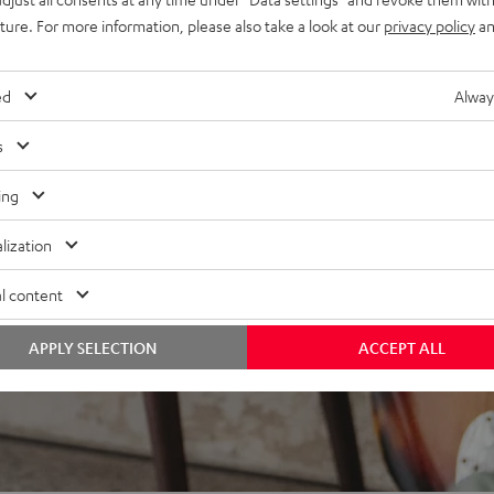
uture. For more information, please also take a look at our
privacy policy
an
WERTUNGEN
ed
Alway
s
ing
lization
l content
APPLY SELECTION
ACCEPT ALL