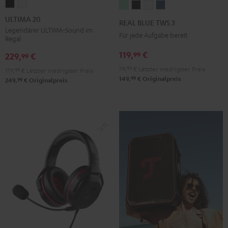
ULTIMA
ULTIMA
REAL
REAL
REAL
REAL
20
20
BLUE
BLUE
BLUE
BLUE
ULTIMA 20
REAL BLUE TWS 3
Schwarz
Weiß
TWS
TWS
TWS
TWS
Legendärer ULTIMA-Sound im
Für jede Aufgabe bereit
Regal
3
3
3
3
119,
€
99
Misty
Night
Pure
Steel
229,
€
99
Green
Black
White
Blue
79,
99
€
Letzter niedrigster Preis
179,
99
€
Letzter niedrigster Preis
99
149,
€
Originalpreis
99
249,
€
Originalpreis