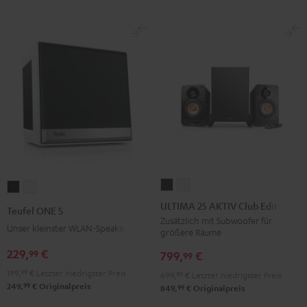
Black
White
ULTIMA
ULTIMA
Teufel
Teufel
25
25
ONE
ONE
ULTIMA 25 AKTIV Club Edition
Teufel ONE S
AKTIV
AKTIV
S
S
Zusätzlich mit Subwoofer für
Unser kleinster WLAN-Speaker
größere Räume
Club
Club
Schwarz
Weiß
Edition
Edition
229,
€
99
799,
€
99
Night
Pure
199,
99
€
Letzter niedrigster Preis
699,
99
€
Letzter niedrigster Preis
Black
White
99
249,
€
Originalpreis
99
849,
€
Originalpreis