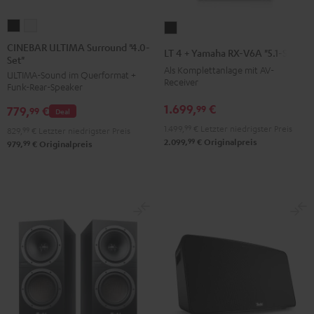
CINEBAR
CINEBAR
LT
ULTIMA
ULTIMA
4
CINEBAR ULTIMA Surround "4.0-
LT 4 + Yamaha RX-V6A "5.1-Set L"
Set"
Surround
Surround
+
Als Komplettanlage mit AV-
ULTIMA-Sound im Querformat +
"4.0-
"4.0-
Yamaha
Receiver
Funk-Rear-Speaker
Set"
Set"
RX-
1.699,
€
99
779,
€
Schwarz
Weiß
99
Deal
V6A
1.499,
99
€
Letzter niedrigster Preis
"5.1-
829,
99
€
Letzter niedrigster Preis
99
2.099,
€
Originalpreis
99
979,
€
Originalpreis
Set
L"
Schwarz