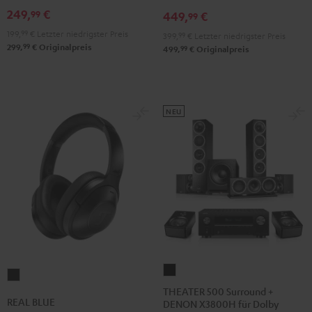
249,
€
99
Black
White
449,
€
99
199,
99
€
Letzter niedrigster Preis
399,
99
€
Letzter niedrigster Preis
99
299,
€
Originalpreis
99
499,
€
Originalpreis
NEU
THEATER
REAL
500
THEATER 500 Surround +
BLUE
REAL BLUE
DENON X3800H für Dolby
Surround
Night