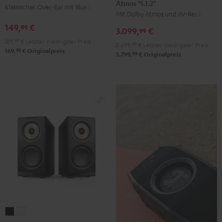
Atmos "5.1.2"
+
Klassischer Over-Ear mit Bluetooth
Black
Mit Dolby Atmos und AV-Receiver
DENON
149,
€
99
3.099,
€
X3800H
99
129,
99
€
Letzter niedrigster Preis
für
2.699,
99
€
Letzter niedrigster Preis
99
169,
€
Originalpreis
Dolby
99
3.799,
€
Originalpreis
Atmos
"5.1.2"
Schwarz
STEREO
STEREO