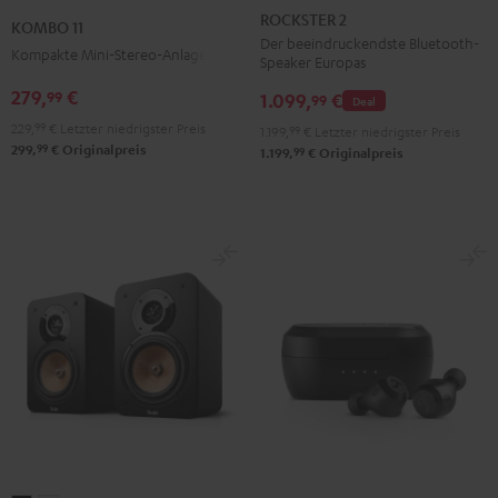
2
11
ROCKSTER 2
KOMBO 11
Schwarz
Schwarz
Der beeindruckendste Bluetooth-
Kompakte Mini-Stereo-Anlage
Speaker Europas
279,
€
99
1.099,
€
99
Deal
229,
99
€
Letzter niedrigster Preis
1.199,
99
€
Letzter niedrigster Preis
99
299,
€
Originalpreis
99
1.199,
€
Originalpreis