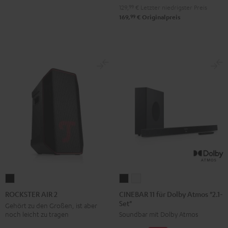
129,
99
€
Letzter niedrigster Preis
99
169,
€
Originalpreis
CINEBAR
CINEBAR
ROCKSTER
11
11
AIR
CINEBAR 11 für Dolby Atmos "2.1-
ROCKSTER AIR 2
Set"
für
für
2
Gehört zu den Großen, ist aber
noch leicht zu tragen
Soundbar mit Dolby Atmos
Dolby
Dolby
Schwarz
Atmos
Atmos