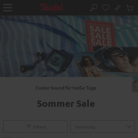
ZUM
NHALT
No
Abs
Startseite
Suche
RINGEN
Artike
im
Waren
Cooler Sound für heiße Tage
Sommer Sale
Filtern