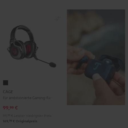
CAGE
Schwarz
CAGE
Für ambitionierte Gaming-Fans
99,
€
99
99,
99
€
Letzter niedrigster Preis
99
169,
€
Originalpreis