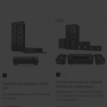
Schwarz
NEU
ULTIMA
ULTIMA
THEATER
40
40
500
ULTIMA 40 Surround + DENON
THEATER 500 KOMBO 2 VINYL
X3800H für Dolby Atmos
Surround
Surround
KOMBO
250
Spielfertige 5.1.2-Komplettanlage
+
+
2
Mit Plattenspieler und CD-Receiver
inkl. Subwoofer, Center und Dolby
DENON
DENON
mit WLAN
VINYL
Atmos Speakern
X3800H
X3800H
250
1.499,
€
99