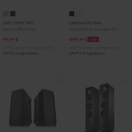
AIRY
AIRY
CINEBAR
CINEBAR
OPEN
OPEN
ULTIMA
ULTIMA
AIRY OPEN TWS
CINEBAR ULTIMA
TWS
TWS
Schwarz
Weiß
Sound trifft Freiheit
Die ULTIMA im Soundbar-Format
Moon
Night
99,
€
499,
€
99
99
Deal
Gray
Black
79,
99
€
Letzter niedrigster Preis
549,
99
€
Letzter niedrigster Preis
99
99
119,
€
Originalpreis
699,
€
Originalpreis