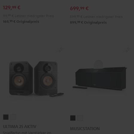
129,
€
99
699,
€
99
99,
99
€
Letzter niedrigster Preis
599,
99
€
Letzter niedrigster Preis
99
169,
€
Originalpreis
99
899,
€
Originalpreis
ULTIMA
ULTIMA
MUSICSTATION
MUSICSTATION
25
25
Schwarz
Weiß
ULTIMA 25 AKTIV
MUSICSTATION
AKTIV
AKTIV
Spielfertig mit Verstärker im