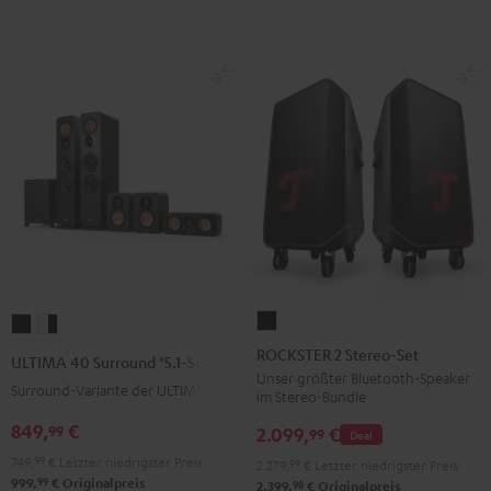
ROCKSTER
ULTIMA
ULTIMA
2
40
40
ROCKSTER 2 Stereo-Set
ULTIMA 40 Surround "5.1-Set"
Stereo-
Surround
Surround
Unser größter Bluetooth-Speaker
Surround-Variante der ULTIMA 40
im Stereo-Bundle
Set
"5.1-
"5.1-
Schwarz
849,
€
99
Set"
Set"
2.099,
€
99
Deal
Schwarz
Weiß
749,
99
€
Letzter niedrigster Preis
2.279,
99
€
Letzter niedrigster Preis
99
/
999,
€
Originalpreis
98
2.399,
€
Originalpreis