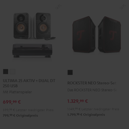
ULTIMA
ULTIMA
ROCKSTER
25
25
NEO
ULTIMA 25 AKTIV + DUAL DT
ROCKSTER NEO Stereo-Set
250 USB
AKTIV
AKTIV
Stereo-
Das ROCKSTER NEO Stereo-Set
Mit Plattenspieler
+
+
Set
DUAL
DUAL
1.329,
€
Schwarz
99
699,
€
99
DT
DT
1.149,
99
€
Letzter niedrigster Preis
599,
99
€
Letzter niedrigster Preis
250
250
98
1.799,
€
Originalpreis
99
799,
€
Originalpreis
USB
USB
Night
Pure