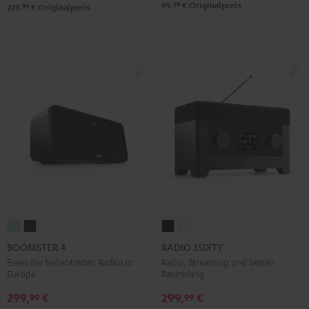
99
99,
€
Originalpreis
99
229,
€
Originalpreis
BOOMSTER
BOOMSTER
RADIO
RADIO
4
4
3SIXTY
3SIXTY
BOOMSTER 4
RADIO 3SIXTY
Mint
Night
Schwarz
Weiß
Eines der beliebtesten Radios in
Radio, Streaming und bester
Europa.
Raumklang
Green
Black
299,
€
299,
€
99
99