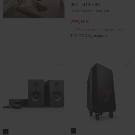
BLUE
BLUE
REAL BLUE PRO
PRO
PRO
Unser bester Over-Ear
Night
Titanium
299,
€
99
Black
Gray
229,
99
€
Letzter niedrigster Preis
99
349,
€
Originalpreis
ROCKSTER
KOMBO