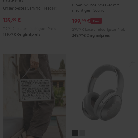
CAGE PRO
Mint
Black
White
Berry
Night
Open-Source-Speaker mit
Unser bestes Gaming-Headset
mächtigem Sound
Black
139,
€
99
199,
€
99
Deal
119,
99
€
Letzter niedrigster Preis
219,
99
€
Letzter niedrigster Preis
99
199,
€
Originalpreis
99
249,
€
Originalpreis
REAL
REAL