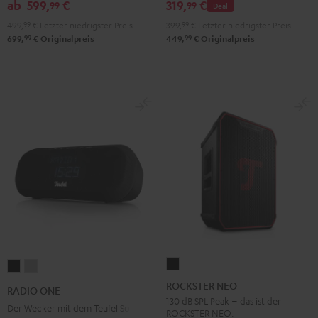
ab
599,
€
319,
€
99
99
Deal
"2.1-
"2.1-
499,
99
€
Letzter niedrigster Preis
399,
99
€
Letzter niedrigster Preis
Set"
Set"
99
99
699,
€
Originalpreis
449,
€
Originalpreis
Schwarz
Weiß
ROCKSTER
RADIO
RADIO
NEO
ONE
ONE
ROCKSTER NEO
RADIO ONE
Schwarz
Black
Light
130 dB SPL Peak – das ist der
Der Wecker mit dem Teufel Sound
ROCKSTER NEO.
Gray