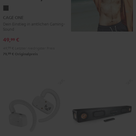
CAGE
ONE
CAGE ONE
Night
Dein Einstieg in amtlichen Gaming-
Sound
Black
49,
€
99
49,
99
€
Letzter niedrigster Preis
99
79,
€
Originalpreis