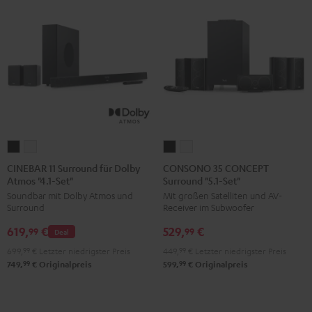
CINEBAR
CINEBAR
CONSONO
CONSONO
11
11
35
35
CINEBAR 11 Surround für Dolby
CONSONO 35 CONCEPT
Atmos "4.1-Set"
Surround "5.1-Set"
Surround
Surround
CONCEPT
CONCEPT
Soundbar mit Dolby Atmos und
Mit großen Satelliten und AV-
für
für
Surround
Surround
Surround
Receiver im Subwoofer
Dolby
Dolby
"5.1-
"5.1-
619,
€
529,
€
Atmos
Atmos
Set"
Set"
99
99
Deal
"4.1-
"4.1-
Schwarz
Weiß
699,
99
€
Letzter niedrigster Preis
449,
99
€
Letzter niedrigster Preis
Set"
Set"
99
99
749,
€
Originalpreis
599,
€
Originalpreis
Schwarz
Weiß