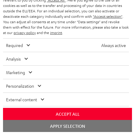
relevant to you by clicking
"Accept All"
. Here you agree to the use of all
cookies as well as to the transfer and processing of your data in countries
outside the EU/EEA. For an individual selection, you can also activate or
deactivate each category individually and confirm with
"Accept selection"
.
You can adjust all consents at any time under "Data settings" and revoke
them with effect for the future. For more information, please also take a look
DEFINION
DEFINION
Fender
at our
privacy policy
and the
imprint
.
3
3
x
DEFINION 3
Fender x Teufel ROCKSTER NEO
Anthrazit
Weiß
Teufel
High-End-Stereo-
Exklusive Sonderedition im Fender
Required
Always active
Standlautsprecherpaar
Design
/
ROCKSTER
Schwarz
NEO
Analysis
1.499,
€
779,
€
99
99
Deal
Black
1.199,
99
€
Letzter niedrigster Preis
829,
99
€
Letzter niedrigster Preis
&
Marketing
99
99
1.799,
€
Originalpreis
899,
€
Originalpreis
Steel
Personalization
External content
NEU
ACCEPT ALL
Chat
APPLY SELECTION
starten