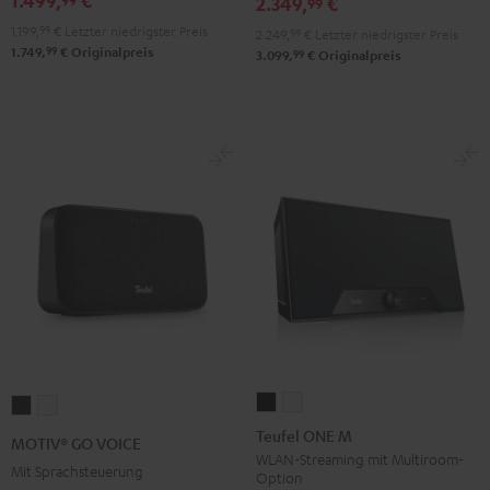
2.349,
€
99
für
für
Schwarz
1.199,
99
€
Letzter niedrigster Preis
2.249,
99
€
Letzter niedrigster Preis
Dolby
Dolby
99
1.749,
€
Originalpreis
99
3.099,
€
Originalpreis
Atmos
Atmos
Schwarz
Weiß
Teufel
Teufel
MOTIV®
MOTIV®
ONE
ONE
GO
GO
Teufel ONE M
MOTIV® GO VOICE
M
M
VOICE
VOICE
WLAN-Streaming mit Multiroom-
Mit Sprachsteuerung
Option
Schwarz
Weiß
Night
Silver