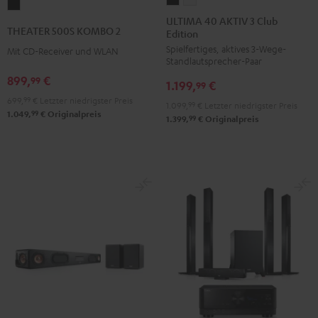
THEATER
40
40
ULTIMA 40 AKTIV 3 Club
500S
THEATER 500S KOMBO 2
Edition
AKTIV
AKTIV
KOMBO
Spielfertiges, aktives 3-Wege-
3
3
Mit CD-Receiver und WLAN
2
Standlautsprecher-Paar
Club
Club
Schwarz
899,
€
99
1.199,
€
Edition
Edition
99
699,
99
€
Letzter niedrigster Preis
Schwarz
Weiß
1.099,
99
€
Letzter niedrigster Preis
99
1.049,
€
Originalpreis
99
1.399,
€
Originalpreis