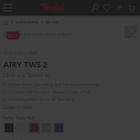
ZUM
NHALT
No
Abs
Startseite
Suche
RINGEN
Artike
im
KOPFHÖRER
IN-EAR
Waren
Mal im letzten Monat verkauft.
2800+
SALE
(1023)
AIRY TWS 2
Lärm aus. Sound an.
Active Noise Cancelling und Transparenzmodus
Ohrhörer mit Rundum-Wasserschutz (IPX4)
Gesamtspielzeit bis zu 42 Stunden
Zeige mir mehr
Farbe:
Ruby Red
Night
Pure
Ruby
Sage
Space
Black
White
Red
Green
Blue