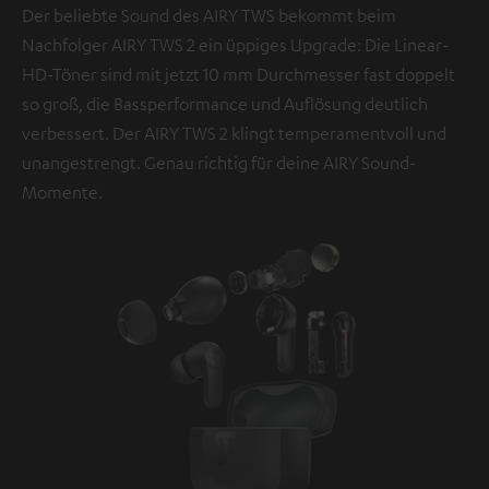
Der beliebte Sound des AIRY TWS bekommt beim
Datenschutzerklärung unter I zu finden
.
Nachfolger AIRY TWS 2 ein üppiges Upgrade: Die Linear-
HD-Töner sind mit jetzt 10 mm Durchmesser fast doppelt
so groß, die Bassperformance und Auflösung deutlich
verbessert. Der AIRY TWS 2 klingt temperamentvoll und
unangestrengt. Genau richtig für deine AIRY Sound-
Momente.