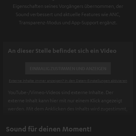
Eigenschaften seines Vorgängers übernommen, der
Sound verbessert und aktuelle Features wie ANC,
Transparenz-Modus und App-Support ergänzt.
An dieser Stelle befindet sich ein Video
EINMALIG ZUSTIMMEN UND ANZEIGEN
Externe Inhalte immer anzeigen? In den Daten‑Einstellungen aktivieren
YouTube-/Vimeo-Videos sind externe Inhalte. Der
externe Inhalt kann hier mit nur einem Klick angezeigt
werden. Mit dem Anklicken des Inhalts wird zugestimmt,
dass externe Inhalte angezeigt werden. Dabei können
personenbezogene Daten an Drittplattformen
Sound für deinen Moment!
übermittelt werden.
Weitere Informationen sind in der