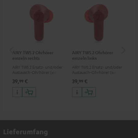
AIRY TWS 2 Ohrhörer
AIRY TWS 2 Ohrhörer
AI
einzeln rechts
einzeln links
AIRY TWS 2 Ersatz- und/oder
AIRY TWS 2 Ersatz- und/oder
Ers
Austausch-Ohrhörer (einzeln
Austausch-Ohrhörer (einzeln
Lad
rechts)
links)
pas
39,
€
39,
€
39
99
99
TWS
Lieferumfang