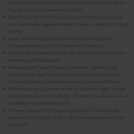
Mikrofone für verbesserte Sprachqualität bei Anrufen, Teufel Go
App, Rundum-Spritzwasserschutz (IPX4)
Bluetooth 5.2 mit AAC für nahezu verlustfreies Musikstreaming
vom Smartphone, lippensynchroner Videoton, unterstützt Google
Fast Pair
Active Noise Cancelling (ANC) für intensives Hören sowie
Transparenzmodus zum Zuschalten der Umgebung
Rundum-Spritzwasser-Schutz für die Ohrhörer nach IPX4-Norm,
resistent gegen Feuchtigkeit
Bedienung über Touch-Areas für Lautstärke, Telefon, Musik-
Playback sowie über Teufel Go App mit Equalizer & Akkustand,
Freisprechfunktion funktioniert auch mit nur einem Ohrhörer
Starke Akkus mit Laufzeiten von bis zu 9 Stunden, über 1 Stunde
Laufzeit nach nur 10 Min. aufladen, Ohrhörer im Ladecase bis zu 4
x aufladbar (Gesamtspielzeit 42 h)
Inklusive Ladecase mit Autopairing-Funktion, 5 Paar spezielle
Mushroom-Ear-Tips (XS, S, M, L, XL) aus antibakteriellem Silikon,
Ladekabel