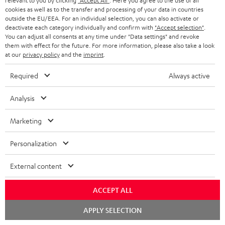
h
relevant to you by clicking
"Accept All"
. Here you agree to the use of all
t
cookies as well as to the transfer and processing of your data in countries
i
i
outside the EU/EEA. For an individual selection, you can also activate or
deactivate each category individually and confirm with
"Accept selection"
.
d
e
8 Wochen Probehören
You can adjust all consents at any time under "Data settings" and revoke
d
them with effect for the future. For more information, please also take a look
at our
privacy policy
and the
imprint
.
Gratis Rückversand
e
n
Required
Always active
Inhouse Kundenservice
Analysis
Mehr als 45 Jahre Erfahrung
Marketing
Personalization
External content
ACCEPT ALL
Teufel Blog
Audio-Technologien, HiFi-Trends, Tipps & Tricks
Chat
APPLY SELECTION
starten