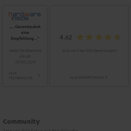
„…Gesamtpaket
eine
4.62
Empfehlung…“
www.hardwareins
(4.62 von 5 bei 1023 Bewertungen)
ide.de
29.05.2024
ALLE
ALLE BEWERTUNGEN
TESTBERICHTE
Community
Zeig uns dein Setup mit #teufelaudio