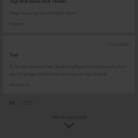
Top und klein von Teufel.
Mega Sound genau richtig für Sport.
Eugen F.
23.07.2026
Top
Es ist mein zweites Paar Teufel Kopfhörer ich hatte auch schon
das Vorgänger Modell und nach wie vor top Qualität.
Andreas N.
10
/ 1023
MEHR ANZEIGEN