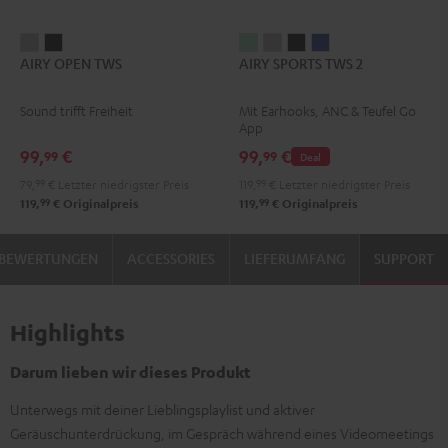
AIRY
AIRY
AIRY
AIRY
AIRY
AIRY
AIRY OPEN TWS
AIRY SPORTS TWS 2
OPEN
OPEN
SPORTS
SPORTS
SPORTS
SPORTS
TWS
TWS
TWS
TWS
TWS
TWS
Sound trifft Freiheit
Mit Earhooks, ANC & Teufel Go
Moon
Night
2
2
2
2
App
Gray
Black
Misty
Moon
Night
Space
99,
€
99,
€
99
99
Deal
Green
Gray
Black
Blue
79,
99
€
Letzter niedrigster Preis
119,
99
€
Letzter niedrigster Preis
99
99
119,
€
Originalpreis
119,
€
Originalpreis
BEWERTUNGEN
ACCESSORIES
LIEFERUMFANG
SUPPORT
Highlights
Darum lieben wir dieses Produkt
Unterwegs mit deiner Lieblingsplaylist und aktiver
Geräuschunterdrückung, im Gespräch während eines Videomeetings