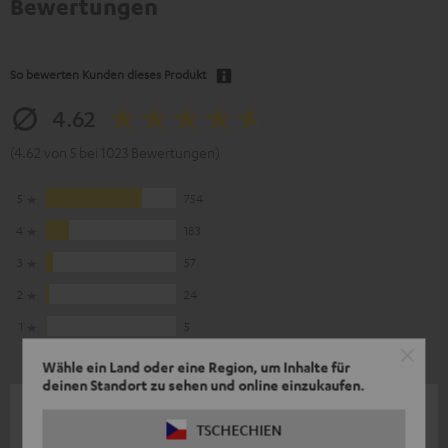
Bewertungen
So bewerten Kunden dieses Produkt
4.62
(4.62 von 5 bei 1023 Bewertungen)
5
754
4
183
3
57
2
24
1
5
Wähle ein Land oder eine Region, um Inhalte für
deinen Standort zu sehen und online einzukaufen.
04.08.2026
TSCHECHIEN
Beste Kopfhörer