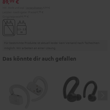
89,
€
99
Inkl. MwSt
und zzgl.
Versandkosten
4,99 €
Letzter niedrigster Preis
69,
99
€
Originalpreis
99,
99
€
Für bestimmte Produkte ist aktuell leider kein Versand nach Tschechien
möglich. Wir arbeiten an einer Lösung.
Das könnte dir auch gefallen