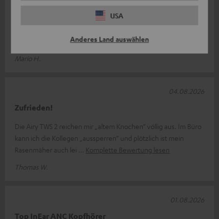
USA
Super Produkt und erstklassig der Klang. Die App dazu
ermöglicht die verschiedenen Klangprofile einzustellen Leicht
Anderes Land auswählen
zu tragen und in der Ha
Komplette Bewertung lesen
Mario H.
04.08.2026
Zufrieden!
Die Airy TWS 2 reichen mir „altem Knochen“ völlig aus. Im Büro
kann ich die Kollegen „aussperren“ und plötzlich ist mein
Rasenmäher auch lei
Komplette Bewertung lesen
Thomas W.
01.08.2026
Top InEar ANC Kopfhörer