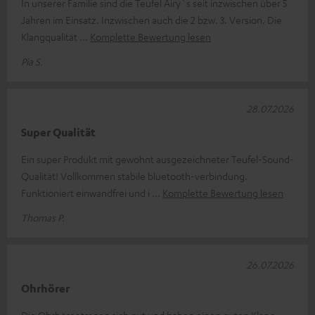
In unserer Familie sind die Teufel Airy`s seit inzwischen über 5
Jahren im Einsatz. Inzwischen auch die 2 bzw. 3. Version. Die
Klangqualität
Komplette Bewertung lesen
Pia S.
28.07.2026
Super Qualität
Ein super Produkt mit gewohnt ausgezeichneter Teufel-Sound-
Qualität! Vollkommen stabile bluetooth-verbindung.
Funktioniert einwandfrei und i
Komplette Bewertung lesen
Thomas P.
26.07.2026
Ohrhörer
Die Ohrhörer tragen sich gut und haben einen guten Klang.