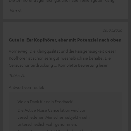
Jörn M.
26.07.2026
Gute In-Ear Kopfhörer, aber mit Potenzial nach oben
Vorneweg: Die Klangqualität und die Passgenauigkeit dieser
Kopfhörer ist schon sehr gut, weshalb ich sie behalte. Die
Geräuschunterdrückung
Komplette Bewertung lesen
Tobias A.
Antwort von Teufel:
Vielen Dank für dein Feedback!
Die Active Noise Cancellation wird von
verschiedenen Menschen subjektiv sehr
unterschiedlich wahrgenommen.
Am besten arbeitet ANC jedoch mit konstanten