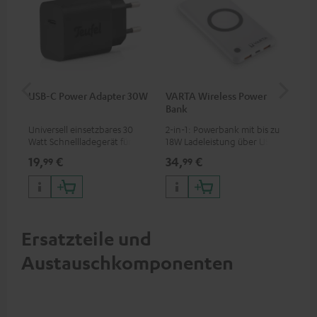
USB-C Power Adapter 30W
VARTA Wireless Power
Fe
Bank
Sy
Universell einsetzbares 30
2-in-1: Powerbank mit bis zu
Hoc
Watt Schnellladegerät für
18W Ladeleistung über USB
Sen
Kopfhörer & Portables sowie
Typ C & Wireless Charger mit
pas
19,
€
34,
€
49
99
99
Apple iPhones, Android
bis zu 10W Ladestrom
Blu
Smartphones, Tablets und
Kom
Geräte mit USB-C-Anschluss
So
Ersatzteile und
Austauschkomponenten