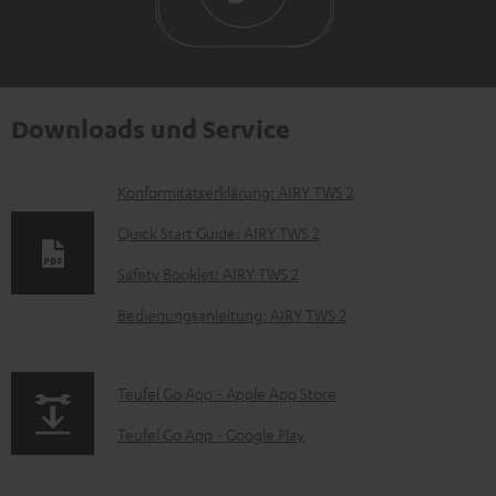
Downloads und Service
D
Konformitätserklärung: AIRY TWS 2
o
Quick Start Guide: AIRY TWS 2
k
Safety Booklet: AIRY TWS 2
u
Bedienungsanleitung: AIRY TWS 2
m
e
n
p
Teufel Go App - Apple App Store
t
a
Teufel Go App - Google Play
e
g
z
e