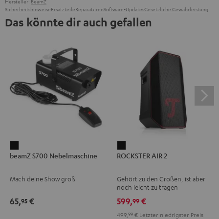
Hersteller:
BeamZ
Sicherheitshinweise
Ersatzteile
Reparaturen
Software-Updates
Gesetzliche Gewährleistung
Das könnte dir auch gefallen
beamZ
ROCKSTER
beamZ S700 Nebelmaschine
ROCKSTER AIR 2
S700
AIR
Nebelmaschine
2
Mach deine Show groß
Gehört zu den Großen, ist aber
Schwarz
Schwarz
noch leicht zu tragen
65,
€
599,
€
95
99
499,
99
€
Letzter niedrigster Preis