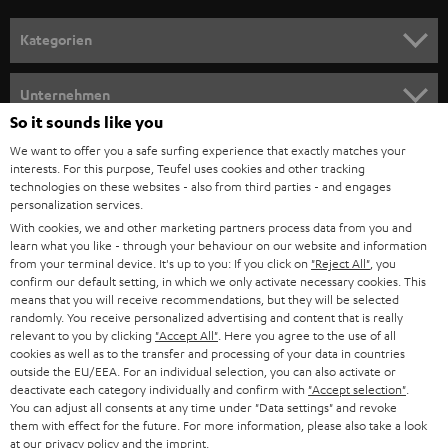
a
n
Kategorien
m
HEIMKINO
e
Unternehmen
l
So it sounds like you
HEIMKINO-KOMPLETTANLAGEN
SUPPORT
d
Teufel Onlineshops
We want to offer you a safe surfing experience that exactly matches your
interests. For this purpose, Teufel uses cookies and other tracking
SOUNDBARS
u
KARRIERE
technologies on these websites - also from third parties - and engages
DEUTSCHLAND
personalization services.
n
STEREO
With cookies, we and other marketing partners process data from you and
PRESSE & MARKETING
g
learn what you like - through your behaviour on our website and information
ÖSTERREICH
SMART HOME
from your terminal device. It's up to you: If you click on
"Reject All"
, you
GESCHÄFTSKUNDEN
confirm our default setting, in which we only activate necessary cookies. This
means that you will receive recommendations, but they will be selected
SCHWEIZ
BLUETOOTH-LAUTSPRECHER
PARTNERPROGRAMM
randomly. You receive personalized advertising and content that is really
relevant to you by clicking
"Accept All"
. Here you agree to the use of all
KOPFHÖRER
cookies as well as to the transfer and processing of your data in countries
NIEDERLANDE
BLOG
outside the EU/EEA. For an individual selection, you can also activate or
deactivate each category individually and confirm with
"Accept selection"
.
BLUETOOTH-KOPFHÖRER
NEWSLETTER
You can adjust all consents at any time under "Data settings" and revoke
BELGIEN
them with effect for the future. For more information, please also take a look
STEREOANLAGEN
at our
privacy policy
and the
imprint
.
STORES