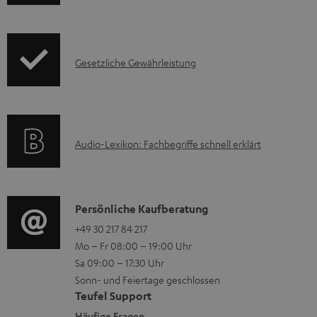
n
k
u
f
t
m
o
F
H
I
Gesetzliche Gewährleistung
r
A
e
n
m
Q
r
f
a
s
u
o
t
A
Audio-Lexikon: Fachbegriffe schnell erklärt
n
r
i
u
t
m
o
d
e
a
n
i
K
Persönliche Kaufberatung
r
t
e
o
o
+49 30 217 84 217
l
i
n
Mo – Fr 08:00 – 19:00 Uhr
-
n
a
o
z
Sa 09:00 – 17:30 Uhr
L
t
d
n
u
Sonn- und Feiertage geschlossen
e
a
e
e
Teufel Support
m
x
k
Häufige Fragen