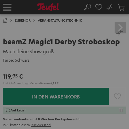
ZUM
NHALT
No
Abs
Startseite
Suche
RINGEN
Artike
im
ZUBEHÖR
VERANSTALTUNGSTECHNIK
Waren
beamZ Magic1 Derby Stroboskop
Mach deine Show groß
Farbe:
Schwarz
119,
€
95
Inkl. MwSt
und zzgl.
Versandkosten
6,99 €
IN DEN WARENKORB
Auf Lager
Sicher einkaufen mit 8 Wochen Rückgaberecht
inkl. kostenlosem
Rückversand