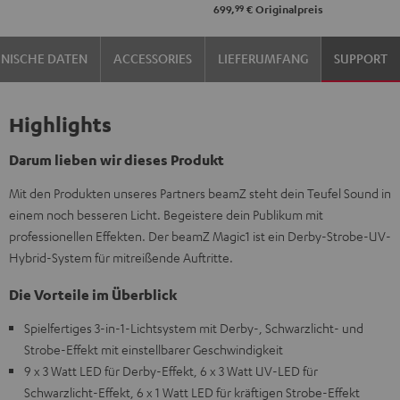
99
699,
€
Originalpreis
NISCHE DATEN
ACCESSORIES
LIEFERUMFANG
SUPPORT
Highlights
Darum lieben wir dieses Produkt
Mit den Produkten unseres Partners beamZ steht dein Teufel Sound in
einem noch besseren Licht. Begeistere dein Publikum mit
professionellen Effekten. Der beamZ Magic1 ist ein Derby-Strobe-UV-
Hybrid-System für mitreißende Auftritte.
Die Vorteile im Überblick
Spielfertiges 3-in-1-Lichtsystem mit Derby-, Schwarzlicht- und
Strobe-Effekt mit einstellbarer Geschwindigkeit
9 x 3 Watt LED für Derby-Effekt, 6 x 3 Watt UV-LED für
Schwarzlicht-Effekt, 6 x 1 Watt LED für kräftigen Strobe-Effekt