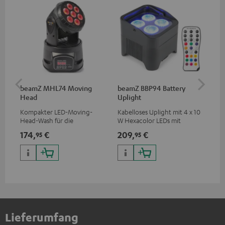
beamZ MHL74 Moving
beamZ BBP94 Battery
be
Head
Uplight
Bar
Kompakter LED-Moving-
Kabelloses Uplight mit 4 x 10
LED
Head-Wash für die
W Hexacolor LEDs mit
LED
professionelle Ausleuchtung
RGBWA-UV: grenzenlose
und
174,
€
209,
€
10
95
95
deiner Show
Farbvielfalt & Schwarzlicht
Lieferumfang