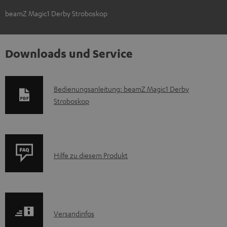
beamZ Magic1 Derby Stroboskop
Downloads und Service
D
Bedienungsanleitung: beamZ Magic1 Derby
Stroboskop
o
k
u
m
P
Hilfe zu diesem Produkt
e
r
n
o
t
d
e
I
Versandinfos
u
z