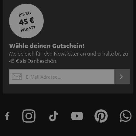
BIS ZU
45 €
RABATT
N
Wähle deinen Gutschein!
Melde dich für den Newsletter an und erhalte bis zu
e
45 € als Dankeschön.
w
s
JETZT
EMAIL
l
ANME
WIDGET
e
t
t
e
r