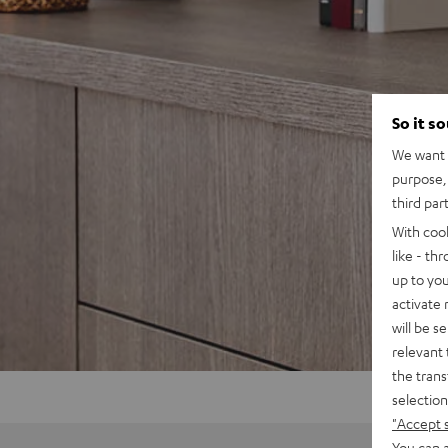
So it s
We want t
purpose, 
third par
With coo
like - th
up to you
activate
will be s
relevant 
the trans
selection
"Accept 
You can a