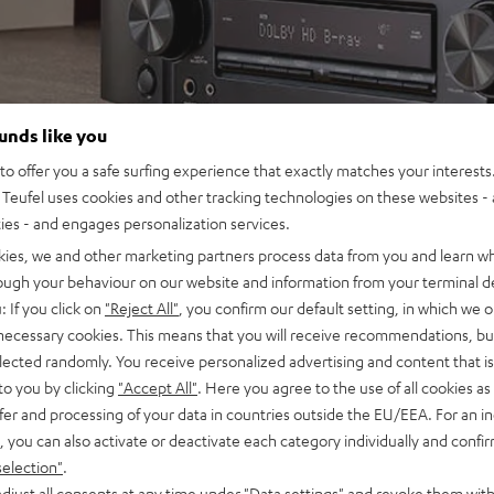
ounds like you
o offer you a safe surfing experience that exactly matches your interests.
Teufel uses cookies and other tracking technologies on these websites - 
ties - and engages personalization services.
kies, we and other marketing partners process data from you and learn w
rough your behaviour on our website and information from your terminal de
: If you click on
"Reject All"
, you confirm our default setting, in which we o
 necessary cookies. This means that you will receive recommendations, bu
elected randomly. You receive personalized advertising and content that is 
to you by clicking
"Accept All"
. Here you agree to the use of all cookies as 
fer and processing of your data in countries outside the EU/EEA. For an in
, you can also activate or deactivate each category individually and confi
selection"
.
djust all consents at any time under "Data settings" and revoke them with