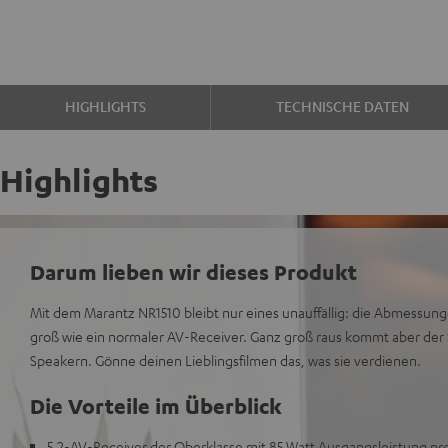
HIGHLIGHTS
TECHNISCHE DATEN
Highlights
Darum lieben wir dieses Produkt
Mit dem Marantz NR1510 bleibt nur eines unauffällig: die Abmessunge
groß wie ein normaler AV-Receiver. Ganz groß raus kommt aber der S
Speakern. Gönne deinen Lieblingsfilmen das, was sie verdienen.
Die Vorteile im Überblick
5.2-AV-Receiver der Oberklasse mit 85 Watt Ausgangsleistung pr