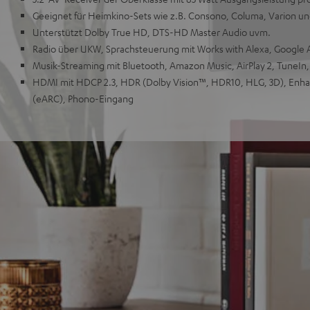
Geeignet für Heimkino-Sets wie z.B. Consono, Columa, Varion u
Unterstützt Dolby True HD, DTS-HD Master Audio uvm.
Radio über UKW, Sprachsteuerung mit Works with Alexa, Google As
Musik-Streaming mit Bluetooth, Amazon Music, AirPlay 2, TuneIn,
HDMI mit HDCP 2.3, HDR (Dolby Vision™, HDR10, HLG, 3D), Enh
(eARC), Phono-Eingang