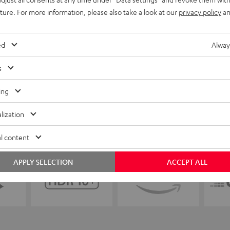
uture. For more information, please also take a look at our
privacy policy
an
ed
Alway
s
ing
lization
l content
APPLY SELECTION
ACCEPT ALL