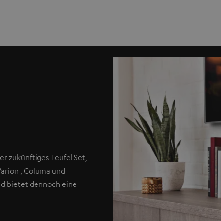
er zukünftiges Teufel Set,
Varion , Columa und
nd bietet dennoch eine