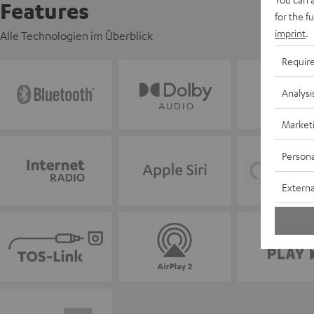
Features
for the f
imprint
.
Alle Technologien im Überblick
Requir
Analysi
Market
Persona
Externa