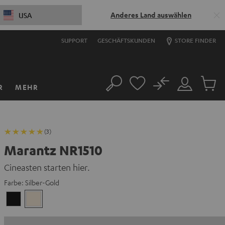
Anderes Land auswählen
USA
SUPPORT
GESCHÄFTSKUNDEN
STORE FINDER
No
R
MEHR
Suche
Mein
Artikel
Konto
im
Warenk
(3)
Marantz NR1510
Cineasten starten hier.
Farbe:
Silber-Gold
Schwarz
Silber-
Gold