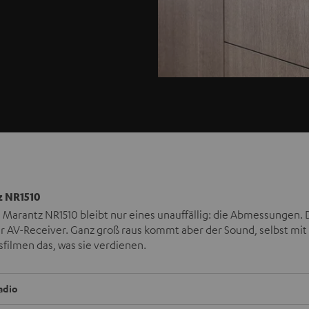
 NR1510
Marantz NR1510 bleibt nur eines unauffällig: die Abmessungen. De
r AV-Receiver. Ganz groß raus kommt aber der Sound, selbst mit
sfilmen das, was sie verdienen.
adio