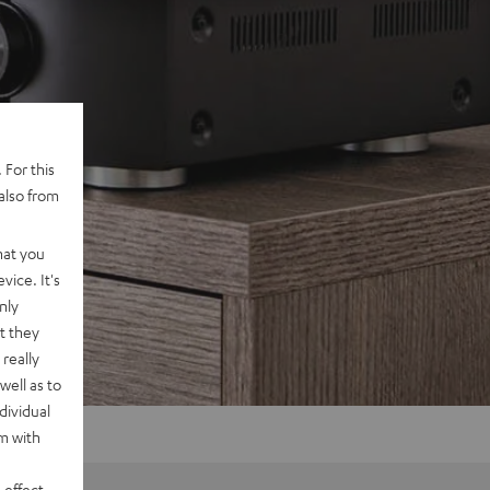
 For this
also from
hat you
vice. It's
nly
t they
really
well as to
dividual
rm with
 effect