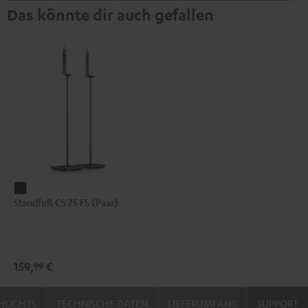
Das könnte dir auch gefallen
Standfuß
Standfuß CS 75 FS (Paar)
CS
75
FS
(Paar)
159,
€
99
Schwarz
HLIGHTS
TECHNISCHE DATEN
LIEFERUMFANG
SUPPORT