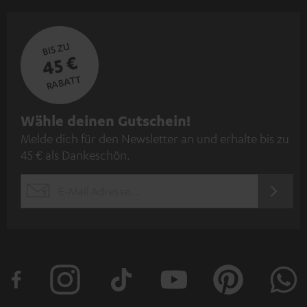
BIS ZU
45 €
RABATT
N
Wähle deinen Gutschein!
Melde dich für den Newsletter an und erhalte bis zu
e
45 € als Dankeschön.
w
s
JETZT
EMAIL
l
ANME
WIDGET
e
t
t
e
r