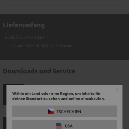
Lieferumfang
Tischfuß CS 75 TS (Paar)
2 × Tischfuß CS 75 TS (Stk.) – Schwarz
Downloads und Service
Wähle ein Land oder eine Region, um Inhalte für
P
Hilfe zu diesem Produkt
deinen Standort zu sehen und online einzukaufen.
r
TSCHECHIEN
o
d
USA
Versandinfos