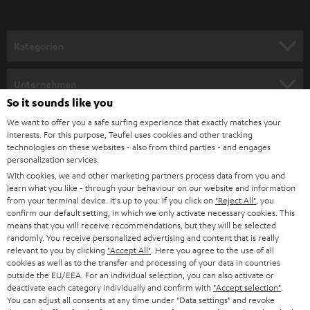
a
n
Kategorien
m
HEIMKINO
e
Unternehmen
l
So it sounds like you
HEIMKINO-KOMPLETTANLAGEN
SUPPORT
d
Teufel Onlineshops
We want to offer you a safe surfing experience that exactly matches your
interests. For this purpose, Teufel uses cookies and other tracking
SOUNDBARS
u
KARRIERE
technologies on these websites - also from third parties - and engages
DEUTSCHLAND
personalization services.
n
STEREO
With cookies, we and other marketing partners process data from you and
PRESSE & MARKETING
g
learn what you like - through your behaviour on our website and information
ÖSTERREICH
SMART HOME
from your terminal device. It's up to you: If you click on
"Reject All"
, you
GESCHÄFTSKUNDEN
confirm our default setting, in which we only activate necessary cookies. This
means that you will receive recommendations, but they will be selected
SCHWEIZ
BLUETOOTH-LAUTSPRECHER
PARTNERPROGRAMM
randomly. You receive personalized advertising and content that is really
relevant to you by clicking
"Accept All"
. Here you agree to the use of all
KOPFHÖRER
cookies as well as to the transfer and processing of your data in countries
NIEDERLANDE
BLOG
outside the EU/EEA. For an individual selection, you can also activate or
deactivate each category individually and confirm with
"Accept selection"
.
BLUETOOTH-KOPFHÖRER
NEWSLETTER
You can adjust all consents at any time under "Data settings" and revoke
BELGIEN