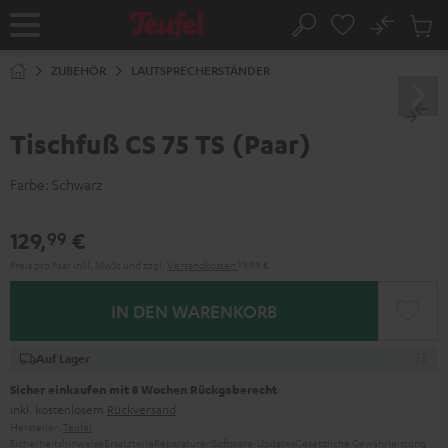
ZUM
NHALT
No
Abs
Startseite
Suche
RINGEN
Artike
im
ZUBEHÖR
LAUTSPRECHERSTÄNDER
Waren
Tischfuß CS 75 TS (Paar)
Farbe:
Schwarz
129,
€
99
Preis pro Paar inkl. MwSt
und zzgl.
Versandkosten
19,99 €
IN DEN WARENKORB
Auf Lager
Sicher einkaufen mit 8 Wochen Rückgaberecht
inkl. kostenlosem
Rückversand
Hersteller:
Teufel
Sicherheitshinweise
Ersatzteile
Reparaturen
Software-Updates
Gesetzliche Gewährleistung