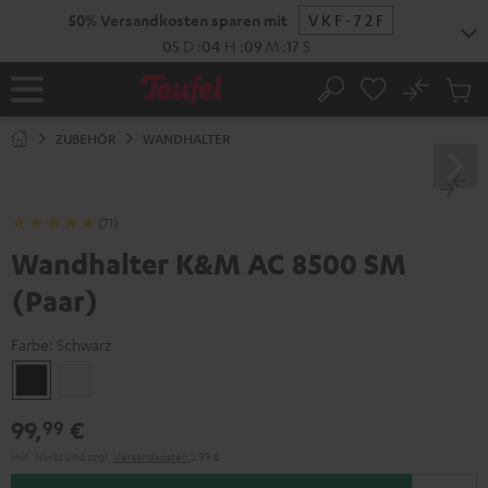
ZUM
50% Versandkosten sparen mit
VKF-72F
NHALT
RINGEN
05
D
:
04
H
:
09
M
:
16
S
No
Abs
Startseite
Suche
Artike
im
ZUBEHÖR
WANDHALTER
Waren
(71)
Wandhalter K&M AC 8500 SM
(Paar)
Farbe:
Schwarz
Schwarz
Weiß
99,
€
99
Inkl. MwSt
und zzgl.
Versandkosten
2,99 €