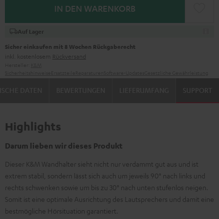
IN DEN WARENKORB
Auf Lager
Sicher einkaufen mit 8 Wochen Rückgaberecht
inkl. kostenlosem
Rückversand
Hersteller:
K&M
Sicherheitshinweise
Ersatzteile
Reparaturen
Software-Updates
Gesetzliche Gewährleistung
ISCHE DATEN
BEWERTUNGEN
LIEFERUMFANG
SUPPORT
Highlights
Darum lieben wir dieses Produkt
Dieser K&M Wandhalter sieht nicht nur verdammt gut aus und ist
extrem stabil, sondern lässt sich auch um jeweils 90° nach links und
rechts schwenken sowie um bis zu 30° nach unten stufenlos neigen.
Somit ist eine optimale Ausrichtung des Lautsprechers und damit eine
bestmögliche Hörsituation garantiert.