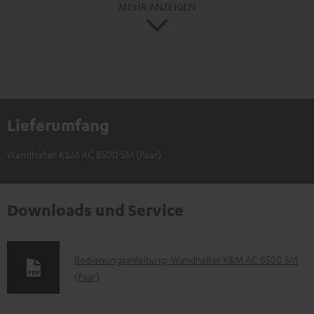
MEHR ANZEIGEN
Lieferumfang
Wandhalter K&M AC 8500 SM (Paar)
Downloads und Service
D
Bedienungsanleitung: Wandhalter K&M AC 8500 SM
(Paar)
o
k