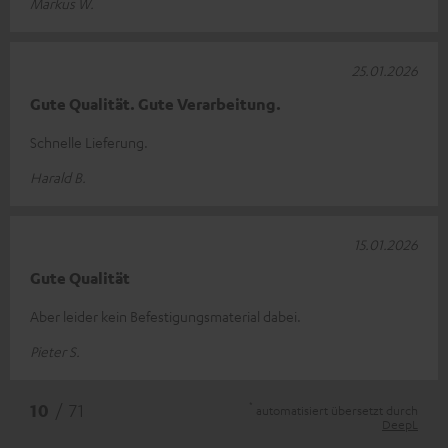
Markus W.
25.01.2026
Gute Qualität. Gute Verarbeitung.
Schnelle Lieferung.
Harald B.
15.01.2026
Gute Qualität
Aber leider kein Befestigungsmaterial dabei.
Pieter S.
*
10
/ 71
automatisiert übersetzt durch
DeepL