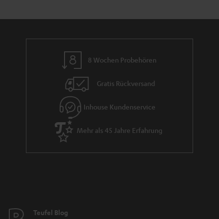
e
a
n
t
n
r
d
l
a
e
n
_
8 Wochen Probehören
t
h
i
i
Gratis Rückversand
e
d
Inhouse Kundenservice
d
e
Mehr als 45 Jahre Erfahrung
n
Teufel Blog