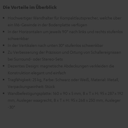
Die Vorteile im Überblick
Hochwertiger Wandhalter für Kompaktlautsprecher, welche über
ein M6-Gewinde in der Bodenplatte verfügen
In der Horizontalen um jeweils 90° nach links und rechts stufenlos
schwenkbar
In der Vertikalen nach unten 30° stufenlos schwenkbar
Zu Verbesserung der Präzision und Ortung von Schallereignissen
bei Surround- oder Stereo-Sets
Dezentes Design: magnetische Abdeckungen verkleiden die
Konstruktion elegant und einfach
Tragfähigkeit: 25 kg, Farbe: Schwarz oder Weiß, Material: Metall,
Verpackungseinheit: Stück
Wandbefestigungsplatte: 160 x 90 x 5 mm, B x T x H: 95 x 287 x 192
mm, Ausleger waagrecht, B x T x H: 95 x 268 x 250 mm, Ausleger
-30°