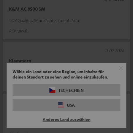
K&M AC 8500 SM
TOP Qualität. Sehr leicht zu montieren
ROMAN B.
11.02.2026
Klammern
Wähle ein Land oder eine Region, um Inhalte für
Ausgezeichnetes Produkt
deinen Standort zu sehen und online einzukaufen.
Martino B.
(automatisch übersetzt *)
TSCHECHIEN
28.01.2026
USA
Wandhalterung
Anderes Land auswählen
Super Wandhalterung. Massive und schwere Ausführung.