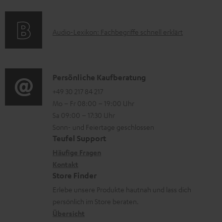
f
e
a
s
u
o
r
t
p
A
Audio-Lexikon: Fachbegriffe schnell erklärt
r
l
i
p
u
m
a
o
o
d
a
d
n
r
i
K
Persönliche Kaufberatung
t
e
e
t
o
o
+49 30 217 84 217
i
n
n
.
Mo – Fr 08:00 – 19:00 Uhr
-
n
o
z
l
Sa 09:00 – 17:30 Uhr
L
t
n
u
Sonn- und Feiertage geschlossen
i
e
a
e
Teufel Support
m
n
x
k
n
Häufige Fragen
V
k
i
Kontakt
t
z
e
s
Store Finder
k
d
u
r
.
Erlebe unsere Produkte hautnah und lass dich
o
a
r
s
persönlich im Store beraten.
t
n
t
G
Übersicht
a
i