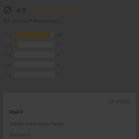
4.9
(4.9 von 5 bei 71 Bewertungen)
5
64
4
7
3
0
2
0
1
0
08.07.2026
Stabil
Stabiles und zeitloses Design
Matthias H.