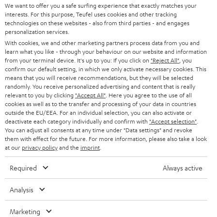
SUPPORT
d
Teufel Onlineshops
We want to offer you a safe surfing experience that exactly matches your
interests. For this purpose, Teufel uses cookies and other tracking
SOUNDBARS
u
KARRIERE
technologies on these websites - also from third parties - and engages
DEUTSCHLAND
personalization services.
n
STEREO
With cookies, we and other marketing partners process data from you and
PRESSE & MARKETING
g
learn what you like - through your behaviour on our website and information
ÖSTERREICH
SMART HOME
from your terminal device. It's up to you: If you click on
"Reject All"
, you
GESCHÄFTSKUNDEN
confirm our default setting, in which we only activate necessary cookies. This
means that you will receive recommendations, but they will be selected
SCHWEIZ
BLUETOOTH-LAUTSPRECHER
PARTNERPROGRAMM
randomly. You receive personalized advertising and content that is really
relevant to you by clicking
"Accept All"
. Here you agree to the use of all
KOPFHÖRER
cookies as well as to the transfer and processing of your data in countries
NIEDERLANDE
BLOG
outside the EU/EEA. For an individual selection, you can also activate or
deactivate each category individually and confirm with
"Accept selection"
.
BLUETOOTH-KOPFHÖRER
NEWSLETTER
You can adjust all consents at any time under "Data settings" and revoke
BELGIEN
them with effect for the future. For more information, please also take a look
STEREOANLAGEN
at our
privacy policy
and the
imprint
.
STORES
FRANKREICH
LAUTSPRECHER
Required
Always active
DEINE VORTEILE BEI TEUFEL
POLEN
ULTIMA-SERIE
Analysis
TEUFEL STORY
Technische Änderungen, Tippfehler und Irrtum vorbehalten. Das auf unseren
IN-EAR-KOPFHÖRER
Marketing
SPANIEN
UNSER MANAGEMENT
Fotos abgebildete Zubehör ist nicht im Lieferumfang enthalten. Etwaige