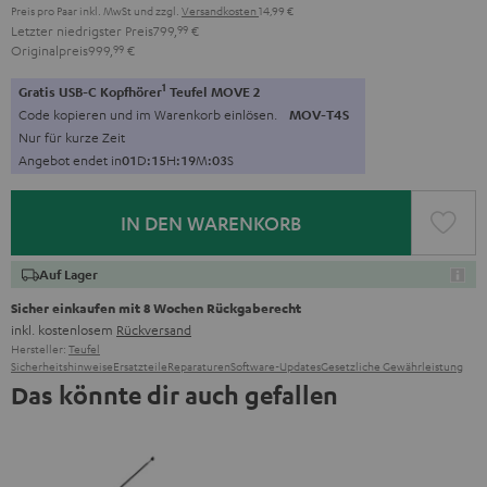
Preis pro Paar inkl. MwSt
und zzgl.
Versandkosten
14,99 €
Letzter niedrigster Preis
799,
99
€
Originalpreis
999,
99
€
1
Gratis USB-C Kopfhörer
Teufel MOVE 2
Code kopieren und im Warenkorb einlösen.
MOV-T4S
Nur für kurze Zeit
Angebot endet in
0
1
D
:
1
5
H
:
1
9
M
:
0
2
S
IN DEN WARENKORB
Auf Lager
Sicher einkaufen mit 8 Wochen Rückgaberecht
inkl. kostenlosem
Rückversand
Hersteller:
Teufel
Sicherheitshinweise
Ersatzteile
Reparaturen
Software-Updates
Gesetzliche Gewährleistung
Das könnte dir auch gefallen