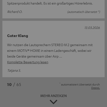
Spitzenprodukt handelt. Es ist ein großartiges Hörerlebnis.
Richard O.
(automatisch übersetzt *)
13.03.2026
Guter Klang
Wir nutzen die Lautsprechern STEREO M 2 gemeinsam mit
einem MOTIV® HOME in einem Ladengeschäft, wobei wir
beide Geräte gemeinsam über Airp
Komplette Bewertung lesen
Tatjana S.
*
10
/ 65
automatisiert übersetzt durch
DeepL
MEHR ANZEIGEN