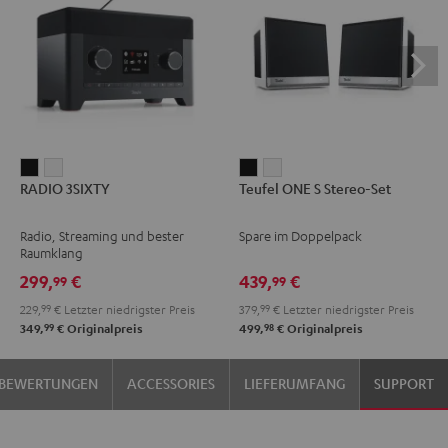
RADIO
RADIO
Teufel
Teufel
RADIO 3SIXTY
Teufel ONE S Stereo-Set
3SIXTY
3SIXTY
ONE
ONE
Schwarz
Weiß
S
S
Radio, Streaming und bester
Spare im Doppelpack
Stereo-
Stereo-
Raumklang
Set
Set
299,
€
439,
€
99
99
Schwarz
Weiß
229,
99
€
Letzter niedrigster Preis
379,
99
€
Letzter niedrigster Preis
99
98
349,
€
Originalpreis
499,
€
Originalpreis
BEWERTUNGEN
ACCESSORIES
LIEFERUMFANG
SUPPORT