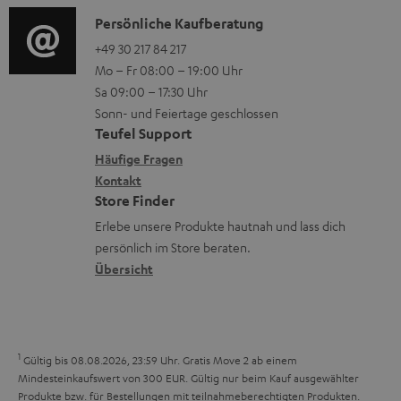
a
n
t
i
K
Persönliche Kaufberatung
t
e
.
o
o
+49 30 217 84 217
i
n
Mo – Fr 08:00 – 19:00 Uhr
l
-
n
o
z
Sa 09:00 – 17:30 Uhr
i
L
t
n
u
Sonn- und Feiertage geschlossen
n
e
a
e
Teufel Support
m
k
x
k
n
Häufige Fragen
V
s
i
Kontakt
t
z
e
Store Finder
.
k
d
u
r
Erlebe unsere Produkte hautnah und lass dich
t
o
a
r
s
persönlich im Store beraten.
i
n
t
G
Übersicht
a
t
e
a
n
l
n
r
d
e
a
1
Gültig bis 08.08.2026, 23:59 Uhr. Gratis Move 2 ab einem
_
n
Mindesteinkaufswert von 300 EUR. Gültig nur beim Kauf ausgewählter
h
Produkte bzw. für Bestellungen mit teilnahmeberechtigten Produkten.