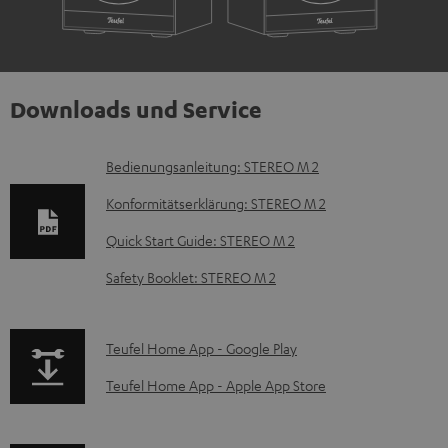
Downloads und Service
D
Bedienungsanleitung: STEREO M 2
o
Konformitätserklärung: STEREO M 2
k
Quick Start Guide: STEREO M 2
u
Safety Booklet: STEREO M 2
m
e
n
p
Teufel Home App - Google Play
t
a
Teufel Home App - Apple App Store
e
g
z
e