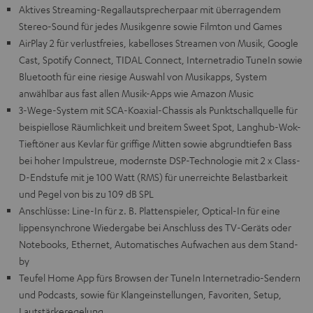
Aktives Streaming-Regallautsprecherpaar mit überragendem
Stereo-Sound für jedes Musikgenre sowie Filmton und Games
AirPlay 2 für verlustfreies, kabelloses Streamen von Musik, Google
Cast, Spotify Connect, TIDAL Connect, Internetradio TuneIn sowie
Bluetooth für eine riesige Auswahl von Musikapps, System
anwählbar aus fast allen Musik-Apps wie Amazon Music
3-Wege-System mit SCA-Koaxial-Chassis als Punktschallquelle für
beispiellose Räumlichkeit und breitem Sweet Spot, Langhub-Wok-
Tieftöner aus Kevlar für griffige Mitten sowie abgrundtiefen Bass
bei hoher Impulstreue, modernste DSP-Technologie mit 2 x Class-
D-Endstufe mit je 100 Watt (RMS) für unerreichte Belastbarkeit
und Pegel von bis zu 109 dB SPL
Anschlüsse: Line-In für z. B. Plattenspieler, Optical-In für eine
lippensynchrone Wiedergabe bei Anschluss des TV-Geräts oder
Notebooks, Ethernet, Automatisches Aufwachen aus dem Stand-
by
Teufel Home App fürs Browsen der TuneIn Internetradio-Sendern
und Podcasts, sowie für Klangeinstellungen, Favoriten, Setup,
Lautstärkeregelung