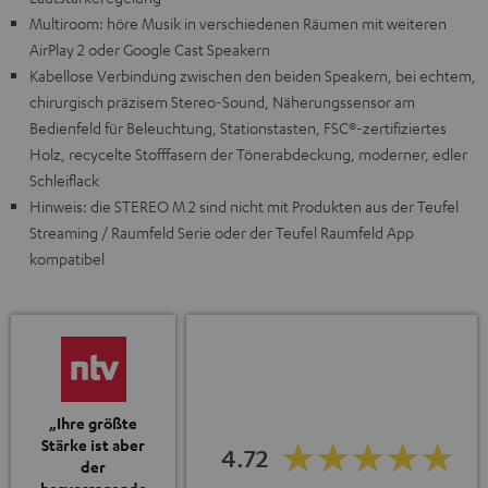
Multiroom: höre Musik in verschiedenen Räumen mit weiteren
AirPlay 2 oder Google Cast Speakern
Kabellose Verbindung zwischen den beiden Speakern, bei echtem,
chirurgisch präzisem Stereo-Sound, Näherungssensor am
Bedienfeld für Beleuchtung, Stationstasten, FSC®-zertifiziertes
Holz, recycelte Stofffasern der Tönerabdeckung, moderner, edler
Schleiflack
Hinweis: die STEREO M 2 sind nicht mit Produkten aus der Teufel
Streaming / Raumfeld Serie oder der Teufel Raumfeld App
kompatibel
„Ihre größte
Stärke ist aber
4.72
der