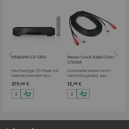
YAMAHA CD-S303
Stereo-Cinch-Kabel 3.0m -
K&
C7030A
(Pa
Hochwertiger CD-Player mit
Universelles Stereo-Cinch-
1 P
beeindruckendem Sound und
Verbindungskabel, passend
SP 
wertiger Verarbeitung
für alle Geräte mit Cinch-
Kom
379,
€
12,
€
19
00
99
Buchsen
Teu