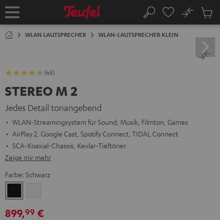
ZUM
NHALT
No
Abs
Startseite
Suche
RINGEN
Artike
im
WLAN LAUTSPRECHER
WLAN-LAUTSPRECHER KLEIN
Waren
(65)
STEREO M 2
Jedes Detail tonangebend
WLAN-Streamingsystem für Sound, Musik, Filmton, Games
AirPlay 2, Google Cast, Spotify Connect, TIDAL Connect
SCA-Koaxial-Chassis, Kevlar-Tieftöner
Zeige mir mehr
Farbe:
Schwarz
Schwarz
Weiß
899,
€
99