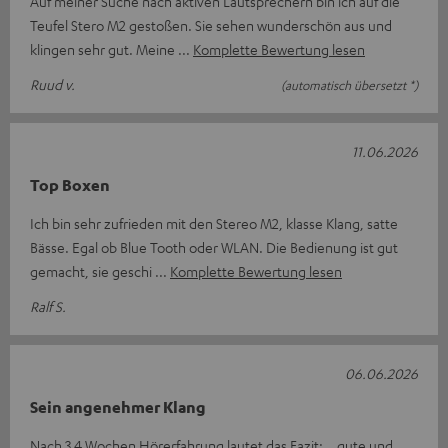
Auf meiner Suche nach aktiven Lautsprechern bin ich auf die
Teufel Stero M2 gestoßen. Sie sehen wunderschön aus und
klingen sehr gut. Meine
Komplette Bewertung lesen
Ruud v.
(automatisch übersetzt *)
11.06.2026
Top Boxen
Ich bin sehr zufrieden mit den Stereo M2, klasse Klang, satte
Bässe. Egal ob Blue Tooth oder WLAN. Die Bedienung ist gut
gemacht, sie geschi
Komplette Bewertung lesen
Ralf S.
06.06.2026
Sein angenehmer Klang
Nach 3,4 Wochen Hörerfahrung lautet das Fazit: …gute und