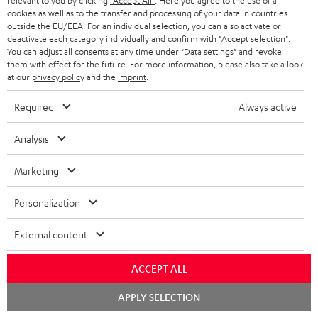
relevant to you by clicking
"Accept All"
. Here you agree to the use of all
cookies as well as to the transfer and processing of your data in countries
outside the EU/EEA. For an individual selection, you can also activate or
deactivate each category individually and confirm with
"Accept selection"
.
You can adjust all consents at any time under "Data settings" and revoke
them with effect for the future. For more information, please also take a look
Teufel Blog
at our
privacy policy
and the
imprint
.
Audio-Technologien, HiFi-Trends, Tipps & Tricks
Required
Always active
Teufel Support
Analysis
Support & Kontakt
Rückgabe / Rücktritt
Marketing
Sendungsverfolgung
Personalization
Store Finder
External content
Erlebe unsere Produkte hautnah und lass dich persönlich
im Store beraten.
ACCEPT ALL
Chat
APPLY SELECTION
starten